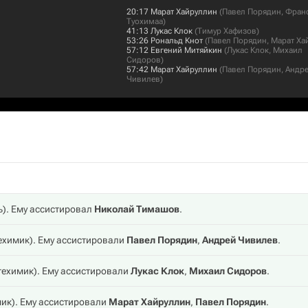
20:17
Марат Хайруллин
(
Павел Порядин
,
Фран
Туохимаа
)
41:13
Лукас Клок
(
Тимур Хафизов
)
53:26
Рональд Кнот
(
Павел Порядин
,
Марат Ха
57:12
Евгений Митяйкин
(
Лукас Клок
,
Михаил
Сидоров
)
57:42
Марат Хайруллин
(
Павел Порядин
,
Андр
Чивилев
)
ь
). Ему ассистировал
Николай Тимашов
.
ехимик
). Ему ассистировали
Павел Порядин
,
Андрей Чивилев
.
техимик
). Ему ассистировали
Лукас Клок
,
Михаил Сидоров
.
мик
). Ему ассистировали
Марат Хайруллин
,
Павел Порядин
.