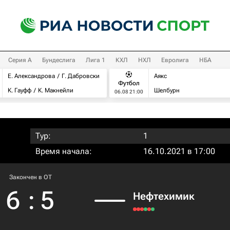
Серия А
Бундеслига
Лига 1
КХЛ
НХЛ
Евролига
НБА
Е. Александрова
Г. Дабровски
Аякс
Футбол
К. Гауфф
К. Макнейли
Шелбурн
06.08 21:00
Тур:
1
Время начала:
16.10.2021 в 17:00
Закончен в OT
6
:
5
Нефтехимик