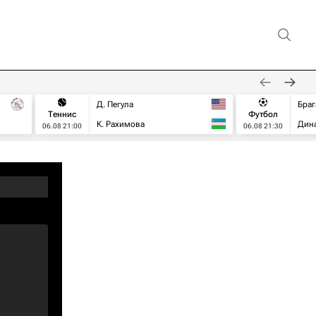
Д. Пегула
Браг
Теннис
Футбол
К. Рахимова
Дин
06.08 21:00
06.08 21:30