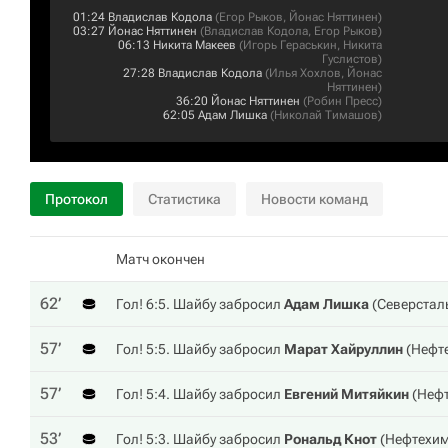
01:24
Владислав Кодола
(
Егор Рыков
,
Йонас Няттинен
)
03:27
Йонас Няттинен
(
Владислав Кодола
,
Егор Рыков
)
06:13
Никита Макеев
(
Игорь Гераськин
,
Никита
Гуслистов
)
27:28
Владислав Кодола
(
Илья Хохлов
,
Йонас
Няттинен
)
36:20
Йонас Няттинен
(
Робин Пресс
)
62:05
Адам Лишка
(
Николай Тимашов
)
Протокол
Статистика
Новости команд
Матч окончен
62‎’‎
Гол! 6:5. Шайбу забросил
Адам Лишка
(
Северстал
57‎’‎
Гол! 5:5. Шайбу забросил
Марат Хайруллин
(
Нефт
57‎’‎
Гол! 5:4. Шайбу забросил
Евгений Митяйкин
(
Неф
53‎’‎
Гол! 5:3. Шайбу забросил
Рональд Кнот
(
Нефтехи