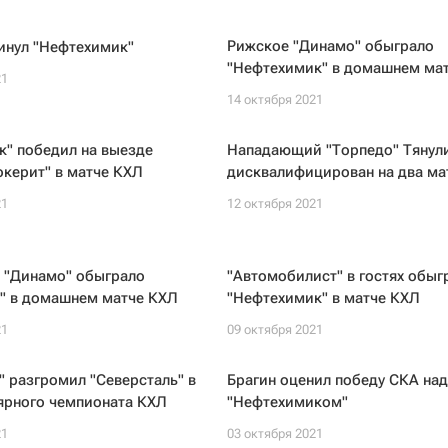
Рижское "Динамо" обыграло
инул "Нефтехимик"
"Нефтехимик" в домашнем ма
21
14 октября 2021
к" победил на выезде
Нападающий "Торпедо" Тянул
керит" в матче КХЛ
дисквалифицирован на два ма
21
12 октября 2021
 "Динамо" обыграло
"Автомобилист" в гостях обыг
ь" в домашнем матче КХЛ
"Нефтехимик" в матче КХЛ
21
09 октября 2021
 разгромил "Северсталь" в
Брагин оценил победу СКА над
ярного чемпионата КХЛ
"Нефтехимиком"
21
03 октября 2021