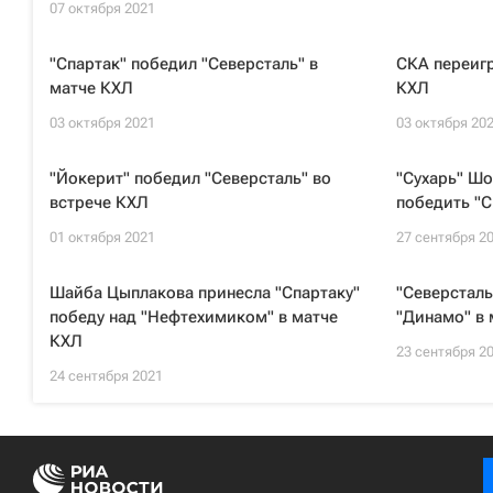
07 октября 2021
"Спартак" победил "Северсталь" в
СКА переигр
матче КХЛ
КХЛ
03 октября 2021
03 октября 20
"Йокерит" победил "Северсталь" во
"Сухарь" Шо
встрече КХЛ
победить "С
01 октября 2021
27 сентября 2
Шайба Цыплакова принесла "Спартаку"
"Северсталь
победу над "Нефтехимиком" в матче
"Динамо" в 
КХЛ
23 сентября 2
24 сентября 2021