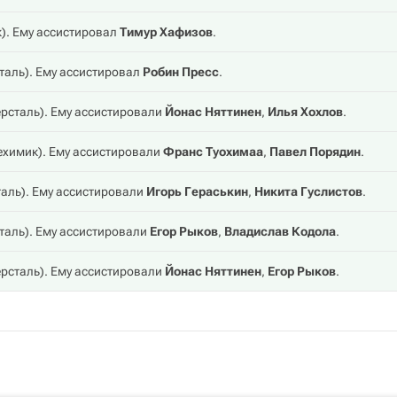
к
). Ему ассистировал
Тимур Хафизов
.
таль
). Ему ассистировал
Робин Пресс
.
рсталь
). Ему ассистировали
Йонас Няттинен
,
Илья Хохлов
.
ехимик
). Ему ассистировали
Франс Туохимаа
,
Павел Порядин
.
таль
). Ему ассистировали
Игорь Гераськин
,
Никита Гуслистов
.
таль
). Ему ассистировали
Егор Рыков
,
Владислав Кодола
.
рсталь
). Ему ассистировали
Йонас Няттинен
,
Егор Рыков
.