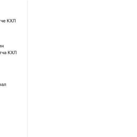
тче КХЛ
ин
тча КХЛ
рал