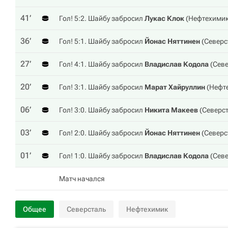
41‎’‎
Гол! 5:2. Шайбу забросил
Лукас Клок
(
Нефтехими
36‎’‎
Гол! 5:1. Шайбу забросил
Йонас Няттинен
(
Северс
27‎’‎
Гол! 4:1. Шайбу забросил
Владислав Кодола
(
Севе
20‎’‎
Гол! 3:1. Шайбу забросил
Марат Хайруллин
(
Нефт
06‎’‎
Гол! 3:0. Шайбу забросил
Никита Макеев
(
Северс
03‎’‎
Гол! 2:0. Шайбу забросил
Йонас Няттинен
(
Северс
01‎’‎
Гол! 1:0. Шайбу забросил
Владислав Кодола
(
Севе
Матч начался
Общее
Северсталь
Нефтехимик