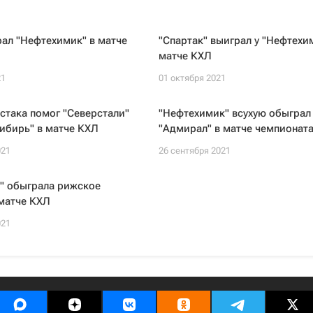
ал "Нефтехимик" в матче
"Спартак" выиграл у "Нефтехи
матче КХЛ
21
01 октября 2021
стака помог "Северстали"
"Нефтехимик" всухую обыграл
ибирь" в матче КХЛ
"Адмирал" в матче чемпионат
021
26 сентября 2021
" обыграла рижское
матче КХЛ
021