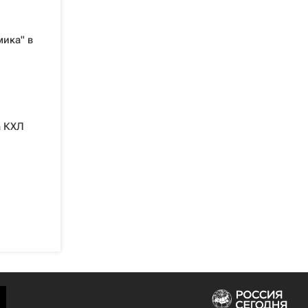
мика" в
а КХЛ