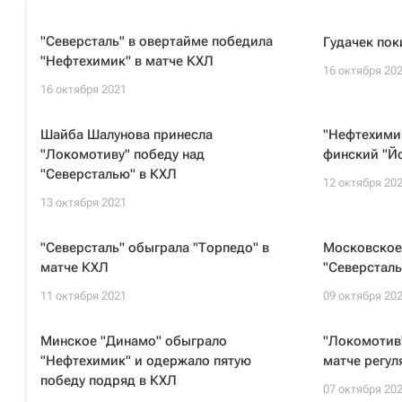
"Северсталь" в овертайме победила
Гудачек пок
"Нефтехимик" в матче КХЛ
16 октября 20
16 октября 2021
Шайба Шалунова принесла
"Нефтехими
"Локомотиву" победу над
финский "Йо
"Северсталью" в КХЛ
12 октября 20
13 октября 2021
"Северсталь" обыграла "Торпедо" в
Московское
матче КХЛ
"Северстал
11 октября 2021
09 октября 20
Минское "Динамо" обыграло
"Локомотив"
"Нефтехимик" и одержало пятую
матче регул
победу подряд в КХЛ
07 октября 20