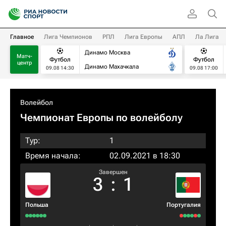
Главное
Лига Чемпионов
РПЛ
Лига Европы
АПЛ
Ла Лига
Динамо Москва
Матч-
Футбол
Футбол
центр
Динамо Махачкала
09.08 14:30
09.08 17:00
Волейбол
Чемпионат Европы по волейболу
Тур:
1
Время начала:
02.09.2021 в 18:30
Завершен
3
:
1
Польша
Португалия