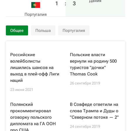
Дания
1
:
3
Португалия
Общее
Польша
Португалия
Российские
Польские власти
волейболисты
вернули на родину 500
лишились шансов на
туристов "дочки"
выход в плей-офф Лиги
Thomas Cook
наций
26 сентября 2019
23 июня 2021
Полянский
В Совфеде ответили на
прокомментировал
слова Трампа и Дуды о
оговорку польского
"Северном потоке — 2"
дипломата на ГА ООН
24 сентября 2019
про США