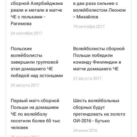
сборной Азербайджана
в два раза сильнее с
рвали и метали в матче
волейболистом Леоном
ЧЕ с польками -
– Михайлов
Рагимова
19 сентября 2017
24 сентября 2017
Польские
Волейболисты сборной
волейболисты
Польши победили
завершили групповой
команду Финляндии в
этап домашнего ЧЕ
матче домашнего ЧЕ
победой над эстонцами
27 августа 2017
28 августа 2017
Первый матч сборной
Шесть волейбольных
Польши на домашнем
сборных будут
ЧЕ по волейболу
претендовать на золото
посетили более 65 тыс
ОИ-2016 - Бутько
человек
24 июля 2016