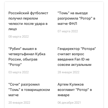
Российский футболист
"Томь" на выезде
получил перелом
разгромила "Ротор" в
челюсти после удара в
матче ФНЛ
лицо
07 марта 2022
08 марта 2022
"Рубин" вышел в
Гендиректор "Ротора"
четвертьфинал Кубка
считает вопрос
России, обыграв
введения Fan ID не
"Ротор"
совсем актуальным
03 марта 2022
28 января 2022
"Сочи" разгромил
Артем Куликов
"Томь" в товарищеском
возглавит "Ротор" в
матче
январе
20 января 2022
06 декабря 2021