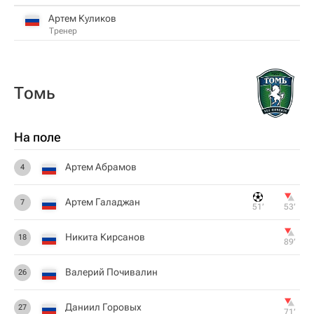
Артем Куликов
Тренер
Томь
На поле
Артем Абрамов
4
Артем Галаджан
7
51‎’‎
53‎’‎
Никита Кирсанов
18
89‎’‎
Валерий Почивалин
26
Даниил Горовых
27
71‎’‎