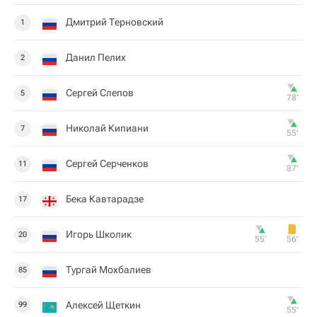
Дмитрий Терновский
1
Данил Пелих
2
Сергей Слепов
5
78‎’‎
Николай Кипиани
7
55‎’‎
Сергей Серченков
11
87‎’‎
Бека Кавтарадзе
17
Игорь Школик
20
55‎’‎
56‎’‎
Тургай Мохбалиев
85
Алексей Щеткин
99
55‎’‎