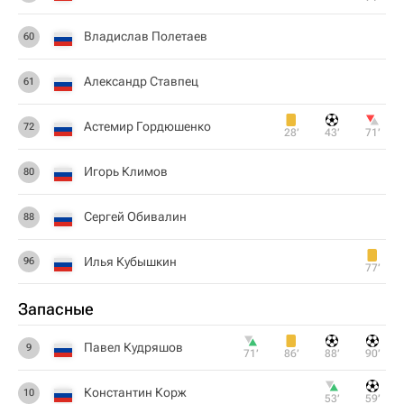
Владислав Полетаев
60
Александр Ставпец
61
Астемир Гордюшенко
72
28‎’‎
43‎’‎
71‎’‎
Игорь Климов
80
Сергей Обивалин
88
Илья Кубышкин
96
77‎’‎
Запасные
Павел Кудряшов
9
71‎’‎
86‎’‎
88‎’‎
90‎’‎
Константин Корж
10
53‎’‎
59‎’‎