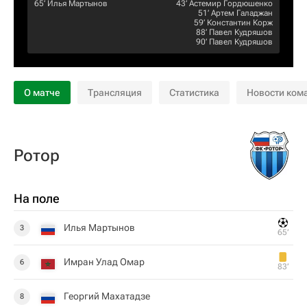
65‎’‎
Илья Мартынов
43‎’‎
Астемир Гордюшенко
51‎’‎
Артем Галаджан
59‎’‎
Константин Корж
88‎’‎
Павел Кудряшов
90‎’‎
Павел Кудряшов
О матче
Трансляция
Статистика
Новости ком
Ротор
На поле
Илья Мартынов
3
65‎’‎
Имран Улад Омар
6
83‎’‎
Георгий Махатадзе
8