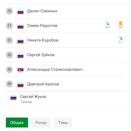
Данил Савиных
16
Семен Радостев
17
89‎’‎
90‎’‎
Никита Коробов
21
71‎’‎
Сергей Зуйков
23
Александар Станиславлевич
33
Дмитрий Арапов
35
Сергей Жуков
Тренер
Общее
Ротор
Томь