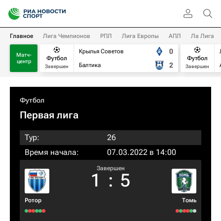
Главное
Лига Чемпионов
РПЛ
Лига Европы
АПЛ
Ла Лига
0
Крылья Советов
Матч-
Футбол
Футбол
центр
2
Балтика
Завершен
Завершен
Футбол
Первая лига
Тур:
26
Время начала:
07.03.2022 в 14:00
Завершен
1
:
5
Ротор
Томь