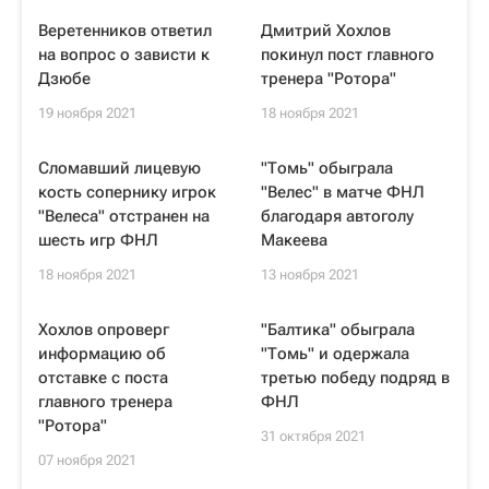
Веретенников ответил
Дмитрий Хохлов
на вопрос о зависти к
покинул пост главного
Дзюбе
тренера "Ротора"
19 ноября 2021
18 ноября 2021
Сломавший лицевую
"Томь" обыграла
кость сопернику игрок
"Велес" в матче ФНЛ
"Велеса" отстранен на
благодаря автоголу
шесть игр ФНЛ
Макеева
18 ноября 2021
13 ноября 2021
Хохлов опроверг
"Балтика" обыграла
информацию об
"Томь" и одержала
отставке с поста
третью победу подряд в
главного тренера
ФНЛ
"Ротора"
31 октября 2021
07 ноября 2021