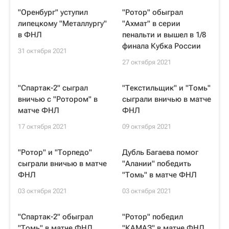
"Оренбург" уступил
"Ротор" обыграл
липецкому "Металлургу"
"Ахмат" в серии
в ФНЛ
пенальти и вышел в 1/8
финала Кубка России
31 октября 2021
27 октября 2021
"Спартак-2" сыграл
"Текстильщик" и "Томь"
вничью с "Ротором" в
сыграли вничью в матче
матче ФНЛ
ФНЛ
17 октября 2021
09 октября 2021
"Ротор" и "Торпедо"
Дубль Багаева помог
сыграли вничью в матче
"Алании" победить
ФНЛ
"Томь" в матче ФНЛ
03 октября 2021
03 октября 2021
"Спартак-2" обыграл
"Ротор" победил
"Томь" в матче ФНЛ
"КАМАЗ" в матче ФНЛ