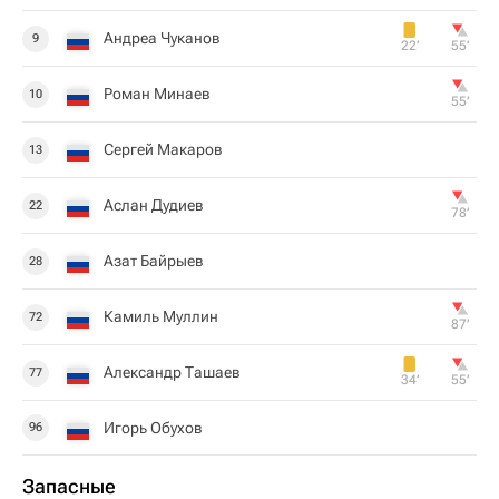
Андреа Чуканов
9
22‎’‎
55‎’‎
Роман Минаев
10
55‎’‎
Сергей Макаров
13
Аслан Дудиев
22
78‎’‎
Азат Байрыев
28
Камиль Муллин
72
87‎’‎
Александр Ташаев
77
34‎’‎
55‎’‎
Игорь Обухов
96
Запасные