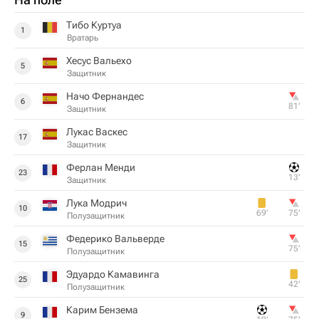
Тибо Куртуа
1
Вратарь
Хесус Вальехо
5
Защитник
Начо Фернандес
6
81‎’‎
Защитник
Лукас Васкес
17
Защитник
Ферлан Менди
23
13‎’‎
Защитник
Лука Модрич
10
69‎’‎
75‎’‎
Полузащитник
Федерико Вальверде
15
75‎’‎
Полузащитник
Эдуардо Камавинга
25
42‎’‎
Полузащитник
Карим Бензема
9