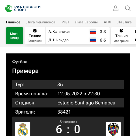
Главное
Лига Чемпионов
РПЛ
Лига Европы
АПЛ
Ла Лига
3
3
А. Калинская
Матч-
Теннис
Теннис
центр
6
6
Д. Шнайдер
Завершен
Завершен
Футбол
Примера
Тур:
36
Время начала:
12.05.2022 в 22:30
Стадион:
Estadio Santiago Bernabeu
Зрители:
38421
Завершен
6
:
0