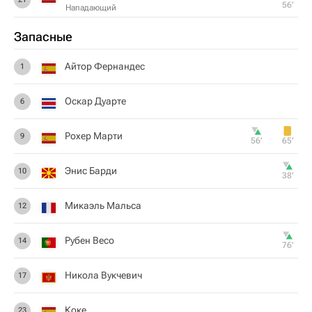
56‎’‎
Нападающий
Запасные
Айтор Фернандес
1
Оскар Дуарте
6
Рохер Марти
9
56‎’‎
65‎’‎
Энис Барди
10
38‎’‎
Микаэль Мальса
12
Рубен Весо
14
76‎’‎
Никола Вукчевич
17
Коке
23