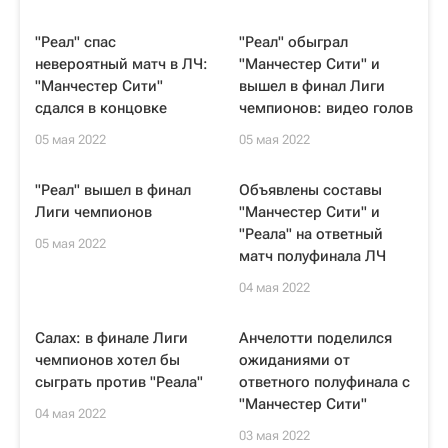
"Реал" спас
"Реал" обыграл
невероятный матч в ЛЧ:
"Манчестер Сити" и
"Манчестер Сити"
вышел в финал Лиги
сдался в концовке
чемпионов: видео голов
05 мая 2022
05 мая 2022
"Реал" вышел в финал
Объявлены составы
Лиги чемпионов
"Манчестер Сити" и
"Реала" на ответный
05 мая 2022
матч полуфинала ЛЧ
04 мая 2022
Салах: в финале Лиги
Анчелотти поделился
чемпионов хотел бы
ожиданиями от
сыграть против "Реала"
ответного полуфинала с
"Манчестер Сити"
04 мая 2022
03 мая 2022