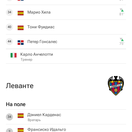
Марио Хила
34
81‎’‎
Тони Фуидиас
40
Петер Гонсалес
44
75‎’‎
Карло Анчелотти
Тренер
Леванте
На поле
Дэниел Карденас
34
Вратарь
Франсиско Идальго
2