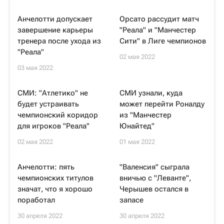
Анчелотти допускает
Орсато рассудит матч
завершение карьеры
"Реала" и "Манчестер
тренера после ухода из
Сити" в Лиге чемпионов
"Реала"
02 мая 2022
03 мая 2022
СМИ: "Атлетико" не
СМИ узнали, куда
будет устраивать
может перейти Роналду
чемпионский коридор
из "Манчестер
для игроков "Реала"
Юнайтед"
02 мая 2022
01 мая 2022
Анчелотти: пять
"Валенсия" сыграла
чемпионских титулов
вничью с "Леванте",
значат, что я хорошо
Черышев остался в
поработал
запасе
30 апреля 2022
30 апреля 2022