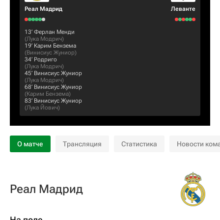
Реал Мадрид
Леванте
13‎’‎
Ферлан Менди
(
Лука Модрич
)
19‎’‎
Карим Бензема
(
Винисиус Жуниор
)
34‎’‎
Родриго
(
Лука Модрич
)
45‎’‎
Винисиус Жуниор
(
Лука Модрич
)
68‎’‎
Винисиус Жуниор
(
Карим Бензема
)
83‎’‎
Винисиус Жуниор
(
Лука Йович
)
О матче
Трансляция
Статистика
Новости ком
Реал Мадрид
На поле