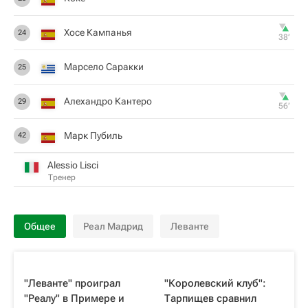
Хосе Кампанья
24
38‎’‎
Марсело Саракки
25
Алехандро Кантеро
29
56‎’‎
Марк Пубиль
42
Alessio Lisci
Тренер
Общее
Реал Мадрид
Леванте
"Леванте" проиграл
"Королевский клуб":
"Реалу" в Примере и
Тарпищев сравнил