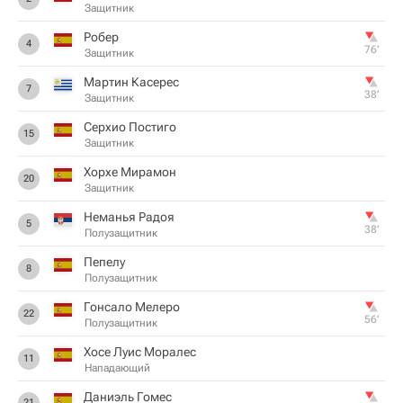
Защитник
Робер
4
76‎’‎
Защитник
Мартин Касерес
7
38‎’‎
Защитник
Серхио Постиго
15
Защитник
Хорхе Мирамон
20
Защитник
Неманья Радоя
5
38‎’‎
Полузащитник
Пепелу
8
Полузащитник
Гонсало Мелеро
22
56‎’‎
Полузащитник
Хосе Луис Моралес
11
Нападающий
Даниэль Гомес
21