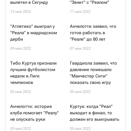
вылетел в Сегунду
"Зенит" с "Реалом"
13 мая 2022
11 мая 2022
"Атлетико" выиграл у
Анчелотти заявил, что
"Реала" в мадридском
готов работать в
дерби
"Реале" до 80 лет
09 мая 2022
07 мая 2022
Тибо Куртуа признали
Гвардиола заявил, что
лучшим футболистом
давление помешало
недели в Лиге
"Манчестер Сити"
чемпионов
показать свою игру
05 мая 2022
05 мая 2022
Анчелотти: история
Куртуа: когда "Реал"
клуба помогает "Реалу"
выходит в финал, то
не опускать руки
должен его выигрывать
05 мая 2022
05 мая 2022