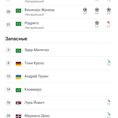
19‎’‎
75‎’‎
Нападающий
Винисиус Жуниор
20
45‎’‎
68‎’‎
83‎’‎
Нападающий
Родриго
21
34‎’‎
61‎’‎
Нападающий
Запасные
Эдер Милитао
3
Тони Кроос
8
75‎’‎
Андрей Лунин
13
Каземиро
14
Лука Йович
16
75‎’‎
Мариано Диас
24
61‎’‎