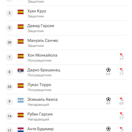
Защитник
Хуан Круз
3
Защитник
Давид Гарсия
5
Защитник
Мануэль Санчес
39
Защитник
Хон Монкайола
7
77‎’‎
Полузащитник
Дарко Брашанац
8
64‎’‎
77‎’‎
Полузащитник
Лукас Торро
24
Полузащитник
Эсекьель Авила
9
44‎’‎
68‎’‎
Нападающий
Рубен Гарсия
14
77‎’‎
Нападающий
Анте Будимир
17