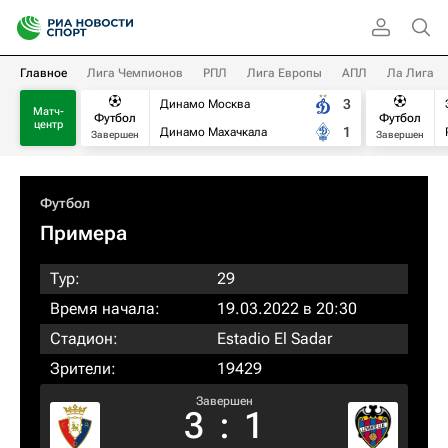
Главное
Лига Чемпионов
РПЛ
Лига Европы
АПЛ
Ла Лига
3
Динамо Москва
Матч-
Футбол
Футбол
центр
1
Динамо Махачкала
Завершен
Завершен
Футбол
Примера
Тур:
29
Время начала:
19.03.2022 в 20:30
Стадион:
Estadio El Sadar
Зрители:
19429
Завершен
3
:
1