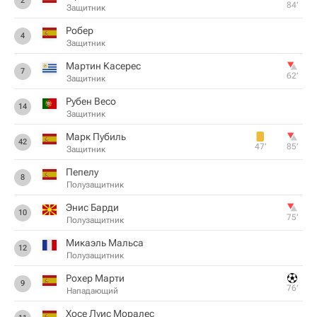
2
84‎’‎
Защитник
Робер
4
Защитник
Мартин Касерес
7
62‎’‎
Защитник
Рубен Весо
14
Защитник
Марк Пубиль
42
47‎’‎
85‎’‎
Защитник
Пепелу
8
Полузащитник
Энис Барди
10
75‎’‎
Полузащитник
Микаэль Мальса
12
Полузащитник
Рохер Марти
9
76‎’‎
Нападающий
Хосе Луис Моралес