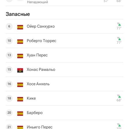
57‎’‎
68‎’‎
Нападающий
Запасные
Ойер Санхурхо
6
77‎’‎
Роберто Торрес
10
77‎’‎
Хуан Перес
13
Хонас Рамальо
15
Хосе Анхель
16
Кике
18
68‎’‎
Барберо
20
Иньиго Перес
21