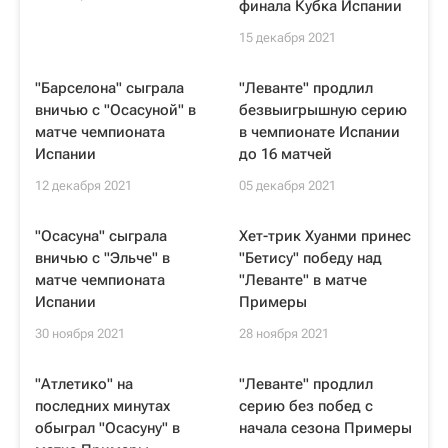
финала Кубка Испании
15 декабря 2021
"Барселона" сыграла
"Леванте" продлил
вничью с "Осасуной" в
безвыигрышную серию
матче чемпионата
в чемпионате Испании
Испании
до 16 матчей
12 декабря 2021
05 декабря 2021
"Осасуна" сыграла
Хет-трик Хуанми принес
вничью с "Эльче" в
"Бетису" победу над
матче чемпионата
"Леванте" в матче
Испании
Примеры
30 ноября 2021
28 ноября 2021
"Атлетико" на
"Леванте" продлил
последних минутах
серию без побед с
обыграл "Осасуну" в
начала сезона Примеры