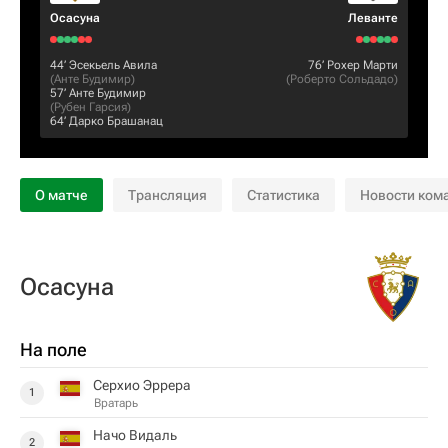
Осасуна
Леванте
44‎’‎
Эсекьель Авила
76‎’‎
Рохер Марти
(
Анте Будимир
)
(
Роберто Сольдадо
)
57‎’‎
Анте Будимир
(
Рубен Гарсия
)
64‎’‎
Дарко Брашанац
О матче
Трансляция
Статистика
Новости ком
Осасуна
На поле
Серхио Эррера
1
Вратарь
Начо Видаль
2