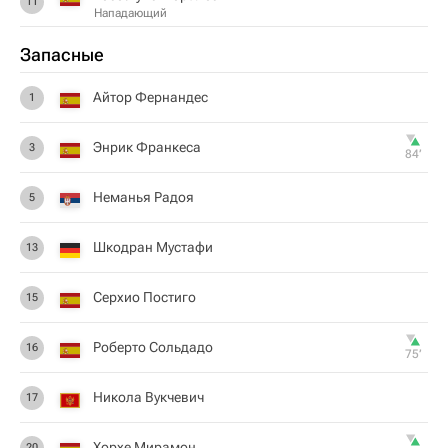
11
Нападающий
Запасные
Айтор Фернандес
1
Энрик Франкеса
3
84‎’‎
Неманья Радоя
5
Шкодран Мустафи
13
Серхио Постиго
15
Роберто Сольдадо
16
75‎’‎
Никола Вукчевич
17
Хорхе Мирамон
20