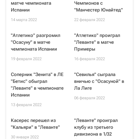
матче чемпионата
Чемпионов с
Испании
"Манчестер Юнайтед"
14 марта 2022
22 февраля 2022
"Атлетико" разгромил
"Атлетико" проиграл
"Осасуну" в матче
"Леванте" в матче
чемпионата Испании
Примеры
19 февраля 2022
16 февраля 2022
Соперник "Зенита" в ЛЕ
"Севилья" сыграла
"Бетис" обыграл
вничью с "Осасуной" в
"Леванте" в чемпионате
Ла Лиге
Испании
06 февраля 2022
13 февраля 2022
Касерес перешел из
"Леванте" проиграл
"Кальяри" в "Леванте"
клубу из третьего
дивизиона в 1/32
30 января 2022