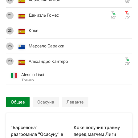
85‎’‎
Даниэль Гомес
21
62‎’‎
75‎’‎
Коке
23
Марсело Саракки
25
Алехандро Кантеро
29
75‎’‎
Alessio Lisci
Тренер
Общее
Осасуна
Леванте
"Барселона"
Коке получил травму
разгромила "Осасуну" в
перед матчем Лиги