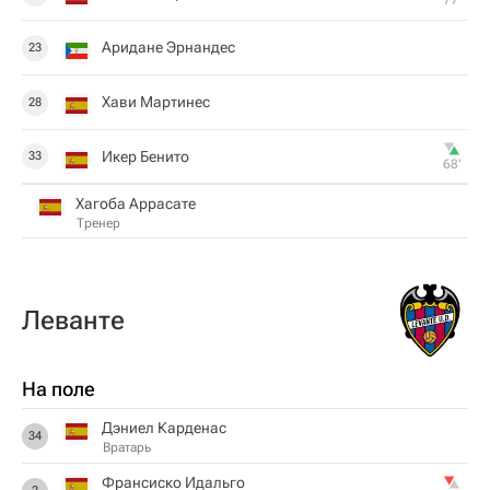
77‎’‎
Аридане Эрнандес
23
Хави Мартинес
28
Икер Бенито
33
68‎’‎
Хагоба Аррасате
Тренер
Леванте
На поле
Дэниел Карденас
34
Вратарь
Франсиско Идальго