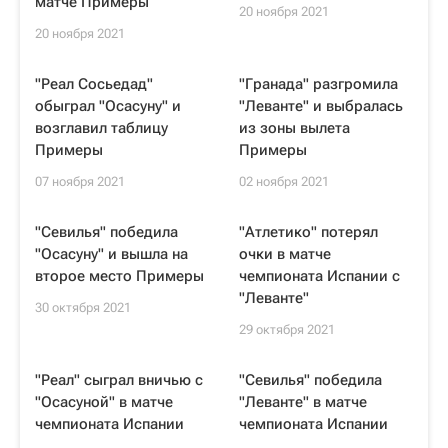
матче Примеры
20 ноября 2021
20 ноября 2021
"Реал Сосьедад"
"Гранада" разгромила
обыграл "Осасуну" и
"Леванте" и выбралась
возглавил таблицу
из зоны вылета
Примеры
Примеры
07 ноября 2021
02 ноября 2021
"Севилья" победила
"Атлетико" потерял
"Осасуну" и вышла на
очки в матче
второе место Примеры
чемпионата Испании с
"Леванте"
30 октября 2021
29 октября 2021
"Реал" сыграл вничью с
"Севилья" победила
"Осасуной" в матче
"Леванте" в матче
чемпионата Испании
чемпионата Испании