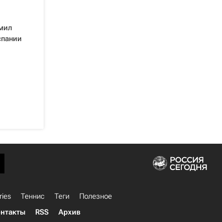
мил
спании
ries
Теннис
Теги
Полезное
нтакты
RSS
Архив