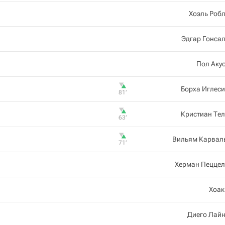
Хоэль Роб
Эдгар Гонса
Пол Аку
Борха Иглес
81‎’‎
Кристиан Те
63‎’‎
Вильям Карвал
71‎’‎
Херман Пеццел
Хоак
Диего Лайн