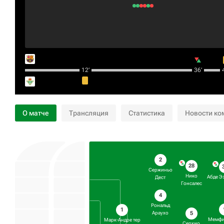
12‎’‎
36‎’‎
4
О матче
Трансляция
Статистика
Новости ко
2
28
Сержиньо
Нико
Абде Э
Дест
Гонсалес
4
Рональд
1
5
Араухо
Мемфи
Марк-Андре тер
Серхио