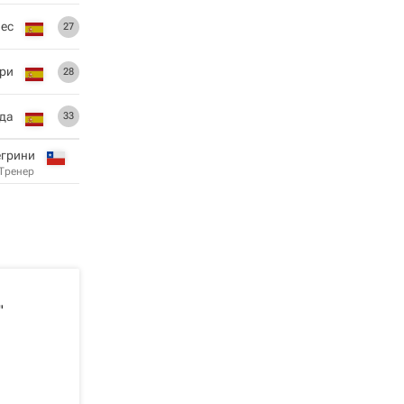
лес
27
ри
28
да
33
егрини
Тренер
"