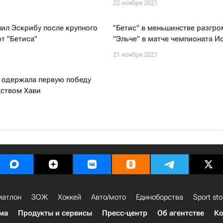
1
22 ноября 2021
лил Эскрибу после крупного
"Бетис" в меньшинстве разгро
т "Бетиса"
"Эльче" в матче чемпионата И
1
21 ноября 2021
 одержала первую победу
дством Хави
1
иатлон
ЗОЖ
Хоккей
Авто/мото
Единоборства
Sport sto
ма
Продукты и сервисы
Пресс-центр
Об агентстве
Ко