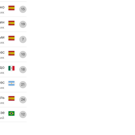
но
15
ник
рин
19
ник
ми
7
ник
ес
10
ник
адо
18
ник
гес
21
ник
аль
24
ник
зе
12
ий