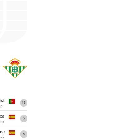
лва
13
арь
ра
5
ник
уис
6
ник