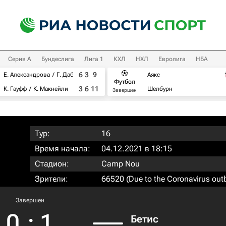
Серия А
Бундеслига
Лига 1
КХЛ
НХЛ
Евролига
НБА
6
3
9
Е. Александрова
Г. Дабровски
Аякс
Футбол
3
6
11
К. Гауфф
К. Макнейли
Шелбурн
Завершен
Тур:
16
Время начала:
04.12.2021 в 18:15
Стадион:
Camp Nou
Зрители:
66520 (Due to the Coronavirus out
Завершен
0
:
1
Бетис