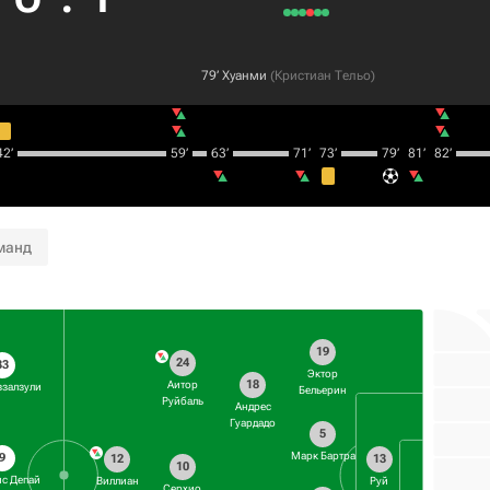
79‎’‎
Хуанми
(
Кристиан Тельо
)
2‎’‎
59‎’‎
63‎’‎
71‎’‎
73‎’‎
79‎’‎
81‎’‎
82‎’‎
манд
19
24
33
Эктор
18
Аитор
ззалзули
Бельерин
Руйбаль
Андрес
Гуардадо
5
Марк Бартра
9
12
13
10
с Депай
Виллиан
Руй
Серхио