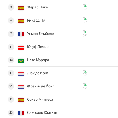
Жерар Пике
3
82‎’‎
Рикард Пуч
6
36‎’‎
Усман Дембеле
7
59‎’‎
Юсуф Демир
11
Нето Мурара
13
Люк де Йонг
17
82‎’‎
Френки де Йонг
21
59‎’‎
Оскар Мингеса
22
Самюэль Юмтити
23