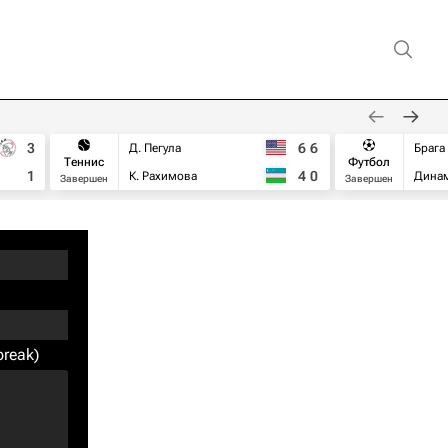
3
6
6
Д. Пегула
Брага
Теннис
Футбол
1
4
0
К. Рахимова
Дина
Завершен
Завершен
break)