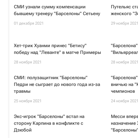
СМИ узнали сумму компенсации
Путельяс ст
бывшему тренеру "Барселоны" Сетьену
женского "З
01 декабря 2021
29 ноября 202
Хет-трик Хуанми принес "Бетису"
"Барселона"
победу над "Леванте" в матче Примеры
"Вильярреа
28 ноября 2021
28 ноября 202
СМИ: полузащитник "Барселоны"
"Барселона"
Педри не сыграет до нового года из-за
вничью на "
травмы
чемпионов
25 ноября 2021
24 ноября 202
Экс-игрок "Барселоны" встал на
Месси впер
сторону Карпина в конфликте с
назначение 
Дзюбой
"Барселоны