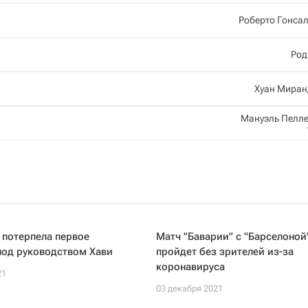
Роберто Гонса
Род
Хуан Миран
Мануэль Пелл
 потерпела первое
Матч "Баварии" с "Барселоной
под руководством Хави
пройдет без зрителей из-за
коронавируса
21
03 декабря 2021