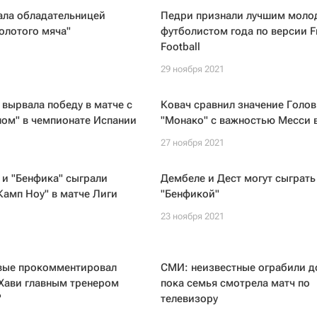
ала обладательницей
Педри признали лучшим мол
олотого мяча"
футболистом года по версии F
Football
1
29 ноября 2021
 вырвала победу в матче с
Ковач сравнил значение Голов
лом" в чемпионате Испании
"Монако" с важностью Месси в
1
27 ноября 2021
 и "Бенфика" сыграли
Дембеле и Дест могут сыграть
Камп Ноу" в матче Лиги
"Бенфикой"
23 ноября 2021
1
вые прокомментировал
СМИ: неизвестные ограбили д
Хави главным тренером
пока семья смотрела матч по
"
телевизору