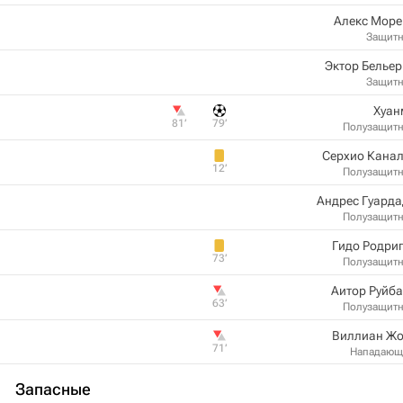
Алекс Море
Защит
Эктор Белье
Защит
Хуан
81‎’‎
79‎’‎
Полузащит
Серхио Канал
12‎’‎
Полузащит
Андрес Гуард
Полузащит
Гидо Родри
73‎’‎
Полузащит
Аитор Руйб
63‎’‎
Полузащит
Виллиан Жо
71‎’‎
Нападающ
Запасные