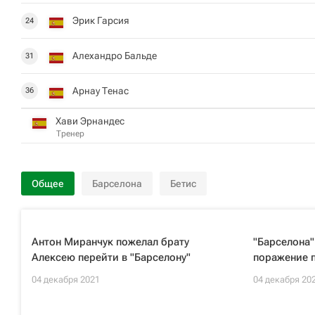
Эрик Гарсия
24
Алехандро Бальде
31
Арнау Тенас
36
Хави Эрнандес
Тренер
Общее
Барселона
Бетис
Антон Миранчук пожелал брату
"Барселона"
Алексею перейти в "Барселону"
поражение 
04 декабря 2021
04 декабря 20