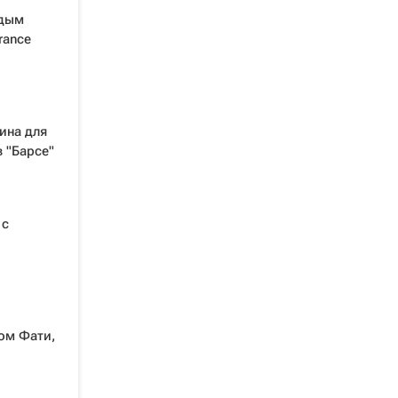
одым
rance
ина для
 "Барсе"
 с
ом Фати,