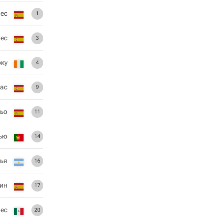
лес
1
лес
3
оку
4
иас
9
льо
11
ью
14
ья
16
ин
17
ес
20