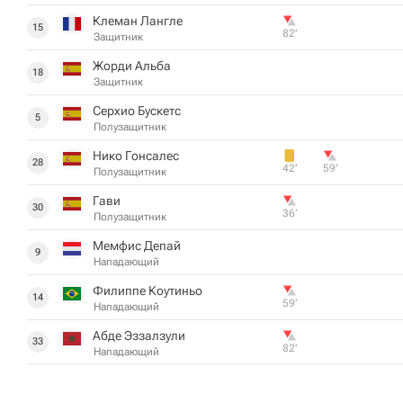
Клеман Лангле
15
82‎’‎
Защитник
Жорди Альба
18
Защитник
Серхио Бускетс
5
Полузащитник
Нико Гонсалес
28
42‎’‎
59‎’‎
Полузащитник
Гави
30
36‎’‎
Полузащитник
Мемфис Депай
9
Нападающий
Филиппе Коутиньо
14
59‎’‎
Нападающий
Абде Эззалзули
33
82‎’‎
Нападающий