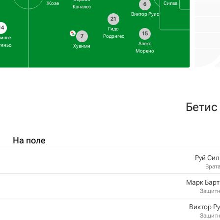
Жозе
Силва
6
Каналес
Виктор Руис
21
14
Гидо
15
7
Родригес
иппе
Алекс
тиньо
Хуанми
Морено
Бетис
На поле
Руй Си
Врат
Марк Барт
Защит
Виктор Р
Защит