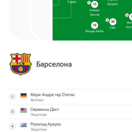
Стеген
15
Бускетс
Клеман
Лангле
30
Фил
18
Коу
Гави
Жорди Альба
Барселона
Марк-Андре тер Стеген
1
Вратарь
Сержиньо Дест
2
Защитник
Рональд Араухо
4
Защитник