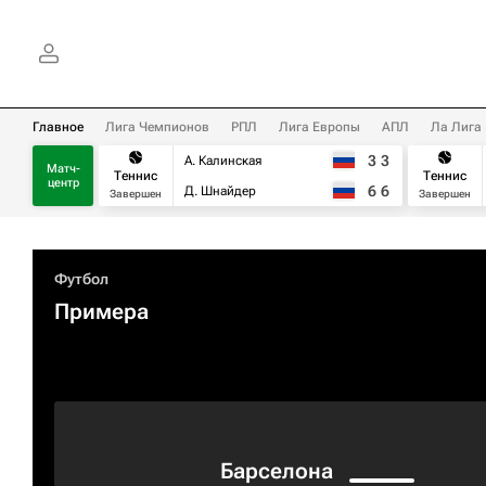
Главное
Лига Чемпионов
РПЛ
Лига Европы
АПЛ
Ла Лига
3
3
А. Калинская
Матч-
Теннис
Теннис
центр
6
6
Д. Шнайдер
Завершен
Завершен
Футбол
Примера
Барселона