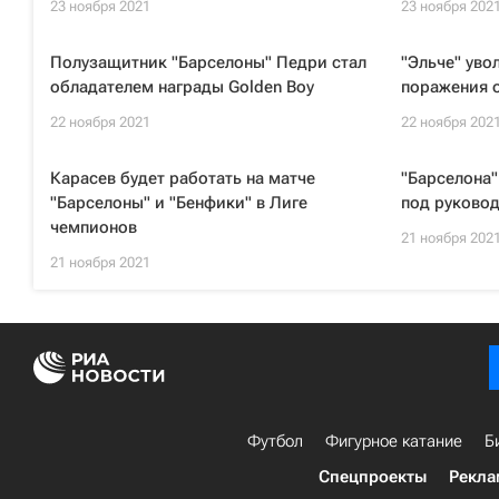
23 ноября 2021
23 ноября 202
Полузащитник "Барселоны" Педри стал
"Эльче" уво
обладателем награды Golden Boy
поражения о
22 ноября 2021
22 ноября 202
Карасев будет работать на матче
"Барселона"
"Барселоны" и "Бенфики" в Лиге
под руково
чемпионов
21 ноября 202
21 ноября 2021
Футбол
Фигурное катание
Б
Спецпроекты
Рекла