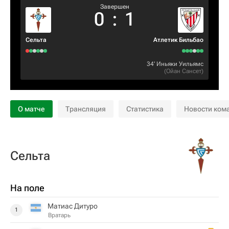
Завершен
0
:
1
Сельта
Атлетик Бильбао
34‎’‎
Иньяки Уильямс
(
Ойан Сансет
)
О матче
Трансляция
Статистика
Новости ком
Сельта
На поле
Матиас Дитуро
1
Вратарь