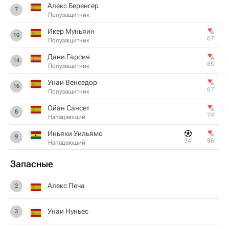
Алекс Беренгер
7
Полузащитник
Икер Муньяин
10
67‎’‎
Полузащитник
Дани Гарсия
14
85‎’‎
Полузащитник
Унаи Венседор
16
67‎’‎
Полузащитник
Ойан Сансет
8
74‎’‎
Нападающий
Иньяки Уильямс
9
34‎’‎
86‎’‎
Нападающий
Запасные
Алекс Печа
2
Унаи Нуньес
3