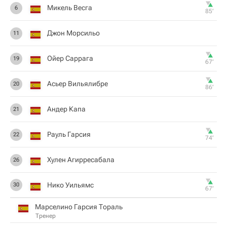
Микель Весга
6
85‎’‎
Джон Морсильо
11
Ойер Саррага
19
67‎’‎
Асьер Вильялибре
20
86‎’‎
Андер Капа
21
Рауль Гарсия
22
74‎’‎
Хулен Агирресабала
26
Нико Уильямс
30
67‎’‎
Марселино Гарсия Тораль
Тренер