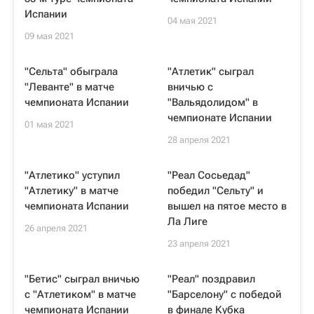
Испании
04 мая 2021
09 мая 2021
"Сельта" обыграла
"Атлетик" сыграл
"Леванте" в матче
вничью с
чемпионата Испании
"Вальядолидом" в
чемпионате Испании
01 мая 2021
28 апреля 2021
"Атлетико" уступил
"Реал Сосьедад"
"Атлетику" в матче
победил "Сельту" и
чемпионата Испании
вышел на пятое место в
Ла Лиге
26 апреля 2021
23 апреля 2021
"Бетис" сыграл вничью
"Реал" поздравил
с "Атлетиком" в матче
"Барселону" с победой
чемпионата Испании
в финале Кубка