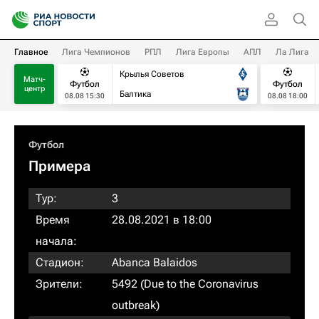
Главное
Лига Чемпионов
РПЛ
Лига Европы
АПЛ
Ла Лига
Крылья Советов
Матч-
Футбол
Футбол
центр
Балтика
08.08 15:30
08.08 18:00
Футбол
Примера
Тур:
3
Время
28.08.2021 в 18:00
начала:
Стадион:
Abanca Balaidos
Зрители:
5492 (Due to the Coronavirus
outbreak)