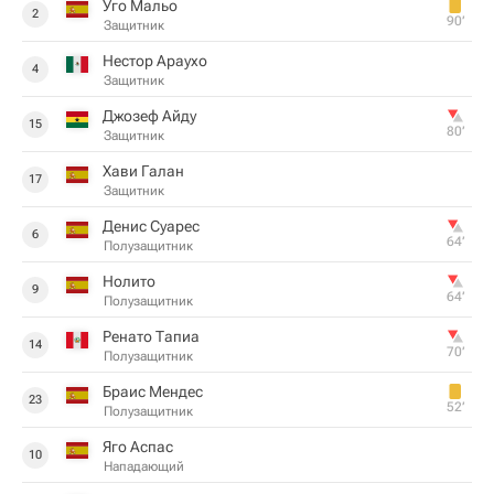
Уго Мальо
2
90‎’‎
Защитник
Нестор Араухо
4
Защитник
Джозеф Айду
15
80‎’‎
Защитник
Хави Галан
17
Защитник
Денис Суарес
6
64‎’‎
Полузащитник
Hoлитo
9
64‎’‎
Полузащитник
Ренато Тапиа
14
70‎’‎
Полузащитник
Браис Мендес
23
52‎’‎
Полузащитник
Яго Аспас
10
Нападающий