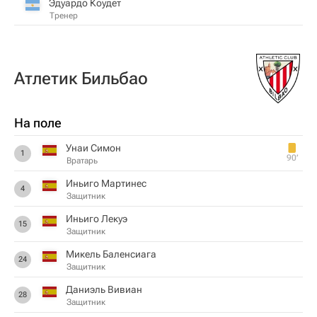
Эдуардо Коудет
Тренер
Атлетик Бильбао
На поле
Унаи Симон
1
90‎’‎
Вратарь
Иньиго Мартинес
4
Защитник
Иньиго Лекуэ
15
Защитник
Микель Баленсиага
24
Защитник
Даниэль Вивиан
28
Защитник