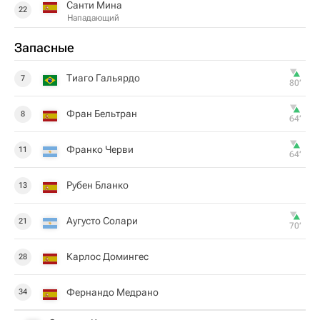
Санти Мина
22
Нападающий
Запасные
Тиаго Гальярдо
7
80‎’‎
Фран Бельтран
8
64‎’‎
Франко Черви
11
64‎’‎
Рубен Бланко
13
Аугусто Солари
21
70‎’‎
Карлос Домингес
28
Фернандо Медрано
34