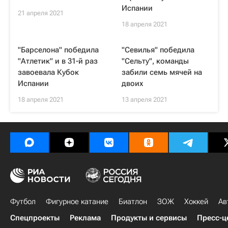
Испании
21 апреля 2021
18 апреля 2021
"Барселона" победила
"Севилья" победила
"Атлетик" и в 31-й раз
"Сельту", команды
завоевала Кубок
забили семь мячей на
Испании
двоих
18 апреля 2021
13 апреля 2021
Футбол
Фигурное катание
Биатлон
ЗОЖ
Хоккей
Ав
Спецпроекты
Реклама
Продукты и сервисы
Пресс-ц