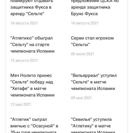
планируют отдавать
предложение ЦСКА по
защитника Фукса в
аренде защитника
аренду "Сельте"
Бруно Фукса
16 августа 2021
16 августа 2021
"Атлетико" обыграл
Серви стал игроком
"Сельту" на старте
"Сельты"
чемпионата Испании
05 июля 2021
15 августа 2021
Мяч Нолито принес
"Вильярреал" уступил
"Сельте" победу над
"Сельте" в матче
"Хетафе" в матче
чемпионата Испании
чемпионата Испании
09 мая 2021
12 мая 2021
"Атлетик" сыграл
"Севилья" уступила
вничью с "Осасуной" в
"Атлетику" в матче
35-м туре чемпионата
чемпионата Испании