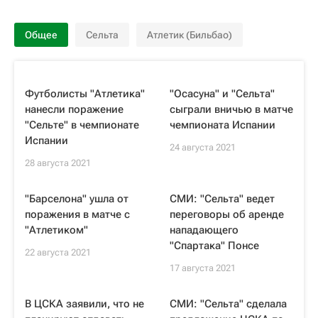
Общее
Сельта
Атлетик (Бильбао)
Футболисты "Атлетика"
"Осасуна" и "Сельта"
нанесли поражение
сыграли вничью в матче
"Сельте" в чемпионате
чемпионата Испании
Испании
24 августа 2021
28 августа 2021
"Барселона" ушла от
СМИ: "Сельта" ведет
поражения в матче с
переговоры об аренде
"Атлетиком"
нападающего
"Спартака" Понсе
22 августа 2021
17 августа 2021
В ЦСКА заявили, что не
СМИ: "Сельта" сделала