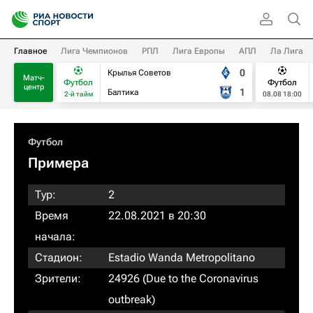
Главное
Лига Чемпионов
РПЛ
Лига Европы
АПЛ
Ла Лига
0
Крылья Советов
Матч-
Футбол
Футбол
центр
1
Балтика
2-й тайм
08.08 18:00
Футбол
Примера
Тур:
2
Время
22.08.2021 в 20:30
начала:
Стадион:
Estadio Wanda Metropolitano
Зрители:
24926 (Due to the Coronavirus
outbreak)