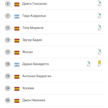
Диего Гонсалес
4
86‎’‎
Гидо Каррильо
7
82‎’‎
Тете Моренте
11
82‎’‎
Эдгар Бадия
13
Жосан
17
82‎’‎
Дарио Бенедетто
18
63‎’‎
87‎’‎
Антонио Барраган
19
Хосема
24
Джон Нванкво
26