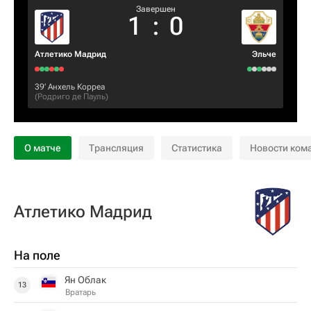
Завершен
1
:
0
Атлетико Мадрид
Эльче
39‎’‎
Анхель Корреа
(
Родриго де Пауль
)
О матче
Трансляция
Статистика
Новости ком
Атлетико Мадрид
На поле
Ян Облак
13
Вратарь