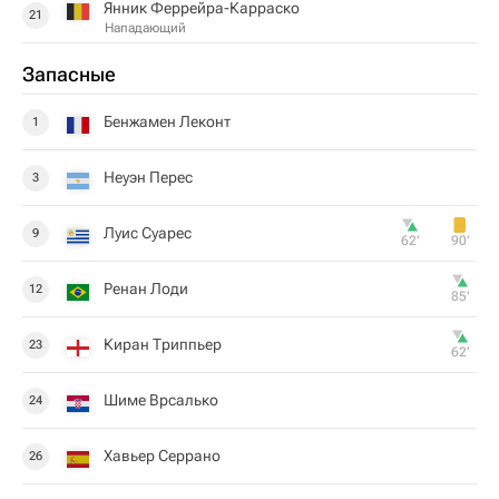
Янник Феррейра-Карраско
21
Нападающий
Запасные
Бенжамен Леконт
1
Неуэн Перес
3
Луис Суарес
9
62‎’‎
90‎’‎
Ренан Лоди
12
85‎’‎
Киран Триппьер
23
62‎’‎
Шиме Врсалько
24
Хавьер Серрано
26