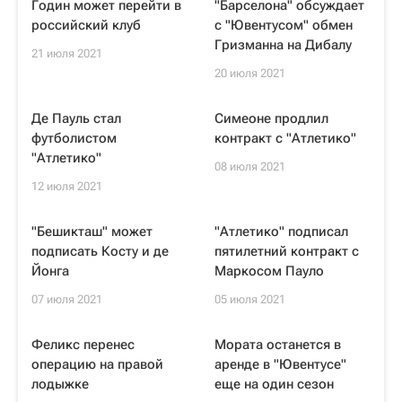
Годин может перейти в
"Барселона" обсуждает
российский клуб
с "Ювентусом" обмен
Гризманна на Дибалу
21 июля 2021
20 июля 2021
Де Пауль стал
Симеоне продлил
футболистом
контракт с "Атлетико"
"Атлетико"
08 июля 2021
12 июля 2021
"Бешикташ" может
"Атлетико" подписал
подписать Косту и де
пятилетний контракт с
Йонга
Маркосом Пауло
07 июля 2021
05 июля 2021
Феликс перенес
Мората останется в
операцию на правой
аренде в "Ювентусе"
лодыжке
еще на один сезон