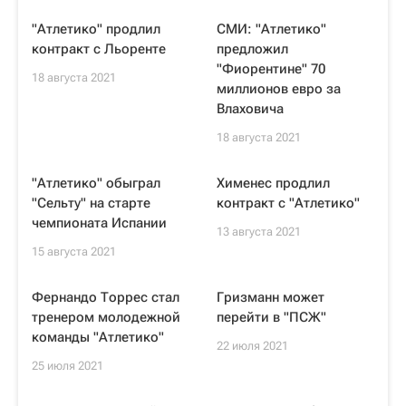
"Атлетико" продлил
СМИ: "Атлетико"
контракт с Льоренте
предложил
"Фиорентине" 70
18 августа 2021
миллионов евро за
Влаховича
18 августа 2021
"Атлетико" обыграл
Хименес продлил
"Сельту" на старте
контракт с "Атлетико"
чемпионата Испании
13 августа 2021
15 августа 2021
Фернандо Торрес стал
Гризманн может
тренером молодежной
перейти в "ПСЖ"
команды "Атлетико"
22 июля 2021
25 июля 2021