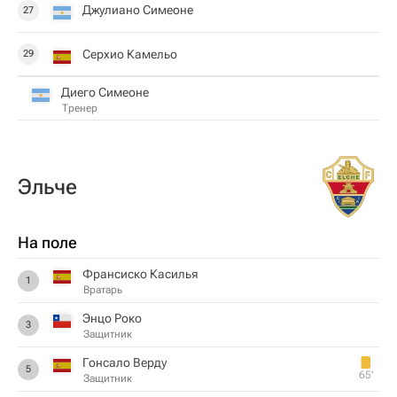
Джулиано Симеоне
27
Серхио Камельо
29
Диего Симеоне
Тренер
Эльче
На поле
Франсиско Касилья
1
Вратарь
Энцо Роко
3
Защитник
Гонсало Верду
5
65‎’‎
Защитник