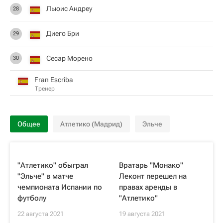
Льюис Андреу
28
Диего Бри
29
Сесар Морено
30
Fran Escriba
Тренер
Общее
Атлетико (Мадрид)
Эльче
"Атлетико" обыграл
Вратарь "Монако"
"Эльче" в матче
Леконт перешел на
чемпионата Испании по
правах аренды в
футболу
"Атлетико"
22 августа 2021
19 августа 2021