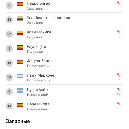
Педро Бигас
6
86‎’‎
Защитник
Хелибельтон Паласиос
14
Защитник
Хоан Мохика
22
82‎’‎
Защитник
Рауль Гути
8
Полузащитник
Фидель Чавес
16
Полузащитник
Иван Марконе
23
82‎’‎
Полузащитник
Лукас Бойе
9
82‎’‎
Нападающий
Пере Милла
10
63‎’‎
Нападающий
Запасные