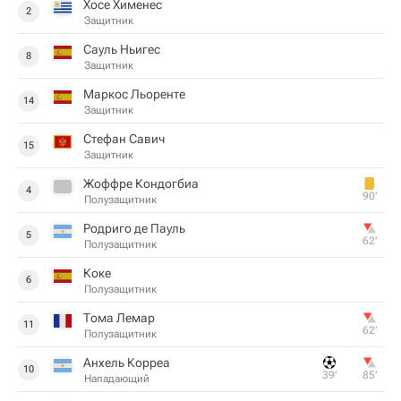
Хосе Хименес
2
Защитник
Сауль Ньигес
8
Защитник
Маркос Льоренте
14
Защитник
Стефан Савич
15
Защитник
Жоффре Кондогбиа
4
90‎’‎
Полузащитник
Родриго де Пауль
5
62‎’‎
Полузащитник
Коке
6
Полузащитник
Тома Лемар
11
62‎’‎
Полузащитник
Анхель Корреа
10
39‎’‎
85‎’‎
Нападающий