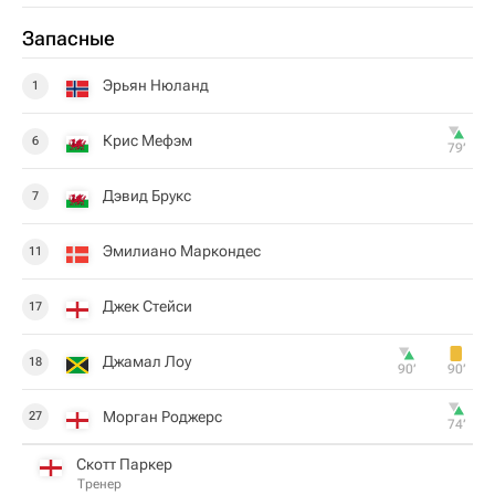
Запасные
Эрьян Нюланд
1
Крис Мефэм
6
79‎’‎
Дэвид Брукс
7
Эмилиано Маркондес
11
Джек Стейси
17
Джамал Лоу
18
90‎’‎
90‎’‎
Морган Роджерс
27
74‎’‎
Скотт Паркер
Тренер