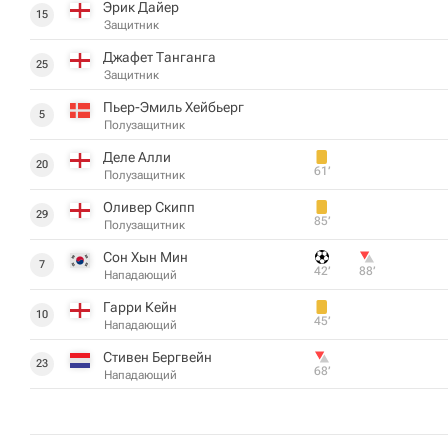
Эрик Дайер
15
Защитник
Джафет Танганга
25
Защитник
Пьер-Эмиль Хейбьерг
5
Полузащитник
Деле Алли
20
61‎’‎
Полузащитник
Оливер Скипп
29
85‎’‎
Полузащитник
Сон Хын Мин
7
42‎’‎
88‎’‎
Нападающий
Гарри Кейн
10
45‎’‎
Нападающий
Стивен Бергвейн
23
68‎’‎
Нападающий