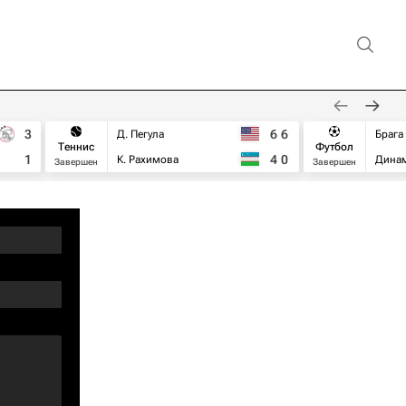
3
6
6
Д. Пегула
Брага
Теннис
Футбол
1
4
0
К. Рахимова
Дина
Завершен
Завершен