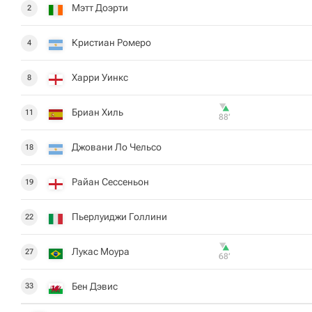
Мэтт Доэрти
2
Кристиан Ромеро
4
Харри Уинкс
8
Бриан Хиль
11
88‎’‎
Джовани Ло Чельсо
18
Райан Сеcсеньон
19
Пьерлуиджи Голлини
22
Лукас Моура
27
68‎’‎
Бен Дэвис
33