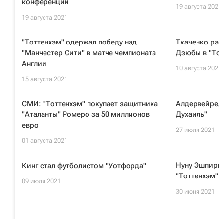
конференций
19 августа 202
19 августа 2021
"Тоттенхэм" одержал победу над
Ткаченко ра
"Манчестер Сити" в матче чемпионата
Дзюбы в "Т
Англии
10 августа 202
15 августа 2021
СМИ: "Тоттенхэм" покупает защитника
Алдервейрел
"Аталанты" Ромеро за 50 миллионов
Духаиль"
евро
27 июля 2021
01 августа 2021
Нуну Эшпири
Кинг стал футболистом "Уотфорда"
"Тоттенхэм"
09 июля 2021
30 июня 2021