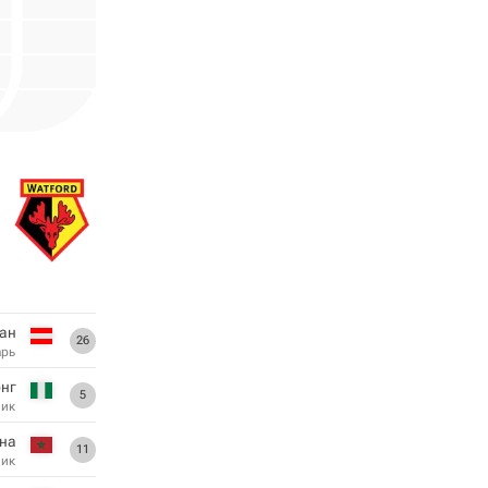
ан
26
арь
онг
5
ник
на
11
ник