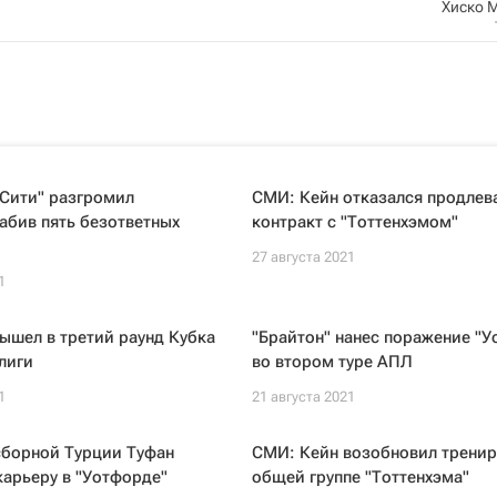
Хиско 
 Сити" разгромил
СМИ: Кейн отказался продлев
забив пять безответных
контракт с "Тоттенхэмом"
27 августа 2021
1
ышел в третий раунд Кубка
"Брайтон" нанес поражение "У
лиги
во втором туре АПЛ
1
21 августа 2021
сборной Турции Туфан
СМИ: Кейн возобновил тренир
арьеру в "Уотфорде"
общей группе "Тоттенхэма"