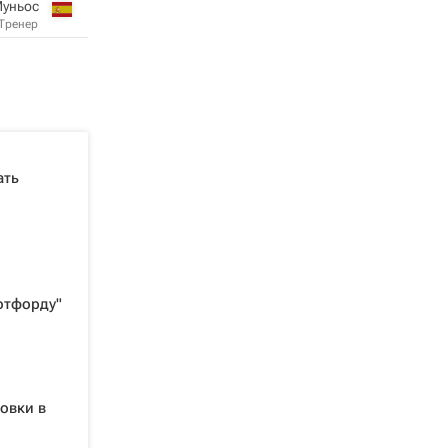
Муньос
Тренер
ать
отфорду"
овки в