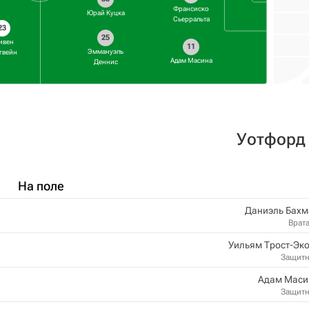
Франсиско
Юрай Куцка
Сьерральта
23
25
ивен
11
Эммануэль
гвейн
Адам Масина
Деннис
Уотфорд
На поле
Даниэль Бахм
Врат
Уильям Трост-Эк
Защит
Адам Маси
Защит