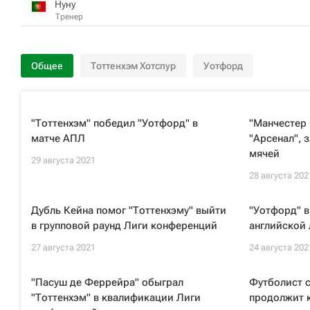
Нуну
Тренер
Общее
Тоттенхэм Хотспур
Уотфорд
"Тоттенхэм" победил "Уотфорд" в
"Манчестер
матче АПЛ
"Арсенал", 
мячей
29 августа 2021
28 августа 202
Дубль Кейна помог "Тоттенхэму" выйти
"Уотфорд" в
в групповой раунд Лиги конференций
английской 
27 августа 2021
24 августа 202
"Пасуш де Феррейра" обыграл
Футболист 
"Тоттенхэм" в квалификации Лиги
продолжит к