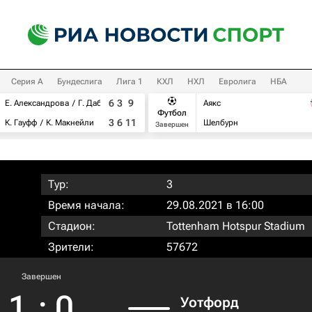
Серия А
Бундеслига
Лига 1
КХЛ
НХЛ
Евролига
НБА
6
3
9
Е. Александрова
Г. Дабровски
Аякс
Футбол
3
6
11
К. Гауфф
К. Макнейли
Шелбурн
Завершен
Тур:
3
Время начала:
29.08.2021 в 16:00
Стадион:
Tottenham Hotspur Stadium
Зрители:
57672
Завершен
1
:
0
Уотфорд