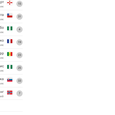
арт
15
ник
та
31
ник
ебо
4
ник
око
19
ник
рр
23
ник
ис
25
ник
ка
33
ник
нг
7
ий