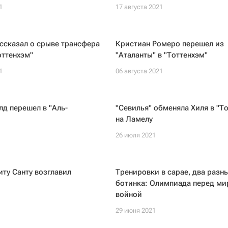
1
17 августа 2021
ссказал о срыве трансфера
Кристиан Ромеро перешел из
оттенхэм"
"Аталанты" в "Тоттенхэм"
1
06 августа 2021
д перешел в "Аль-
"Севилья" обменяла Хиля в "Т
на Ламелу
26 июля 2021
ту Санту возглавил
Тренировки в сарае, два разн
ботинка: Олимпиада перед ми
войной
29 июня 2021