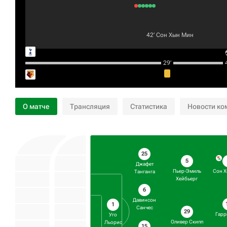
42‎’‎
Сон Хын Мин
29‎’‎
4
О матче
Трансляция
Статистика
Новости ко
25
5
Джафет
Пьер-Эмиль
Сон 
Танганга
Хейбьерг
6
Давинсон
1
Санчес
29
Гарр
Уго
Оливер Скипп
Льорис
15