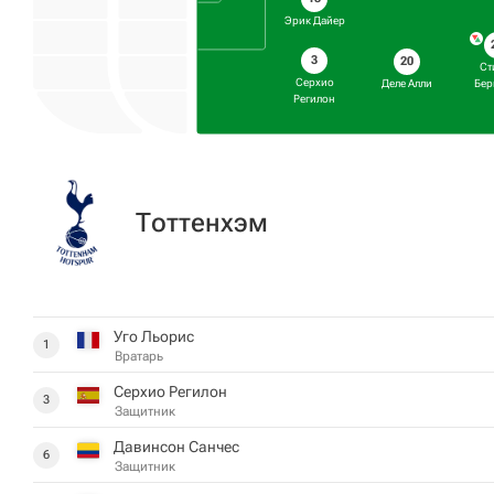
Эрик Дайер
3
20
Ст
Серхио
Деле Алли
Бер
Регилон
Тоттенхэм
Уго Льорис
1
Вратарь
Серхио Регилон
3
Защитник
Давинсон Санчес
6
Защитник