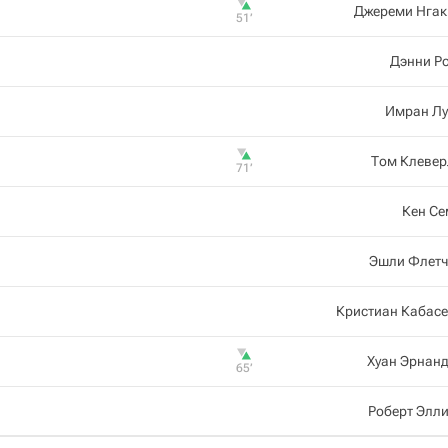
Джереми Нгак
51‎’‎
Дэнни Р
Имран Лу
Том Клевер
71‎’‎
Кен Се
Эшли Флетч
Кристиан Кабас
Хуан Эрнан
65‎’‎
Роберт Элл