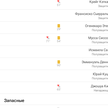
Крейг Кэтк
51‎’‎
Защит
Франсиско Сьерраль
Защит
Огенекаро Эт
29‎’‎
Полузащит
Мусса Сисс
71‎’‎
54‎’‎
Полузащит
Исмаила Са
Полузащит
Эммануэль Денн
90‎’‎
Полузащит
Юрай Куц
Полузащит
Джошуа Ки
65‎’‎
Нападающ
Запасные