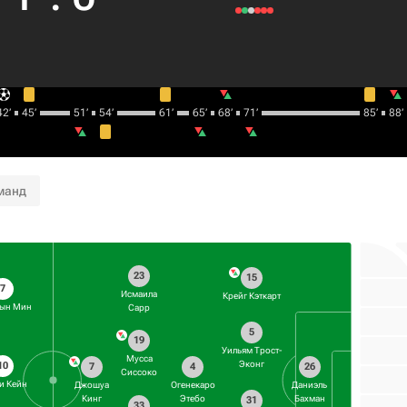
2‎’‎
45‎’‎
51‎’‎
54‎’‎
61‎’‎
65‎’‎
68‎’‎
71‎’‎
85‎’‎
88‎’‎
манд
23
15
7
Исмаила
Крейг Кэткарт
Хын Мин
Сарр
5
19
Уильям Трост-
Мусса
Эконг
10
7
4
26
Сиссоко
и Кейн
Джошуа
Огенекаро
Даниэль
Кинг
Этебо
Бахман
31
33