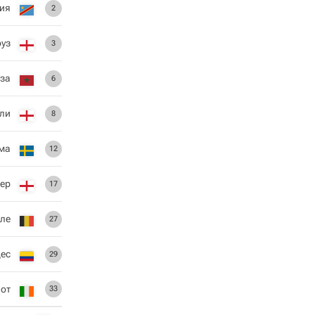
ия
2
оуз
3
за
6
ли
8
ма
12
ер
17
еле
27
дес
29
иот
33