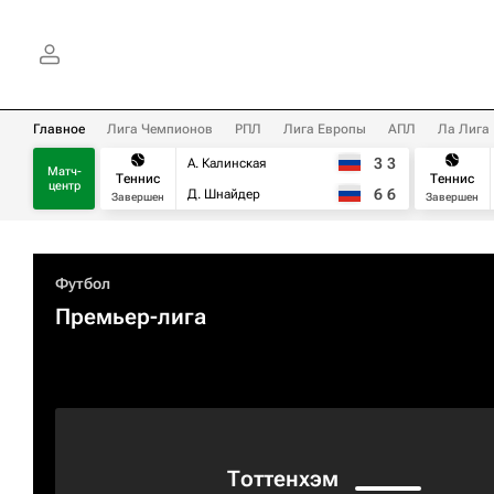
Главное
Лига Чемпионов
РПЛ
Лига Европы
АПЛ
Ла Лига
3
3
А. Калинская
Матч-
Теннис
Теннис
центр
6
6
Д. Шнайдер
Завершен
Завершен
Футбол
Премьер-лига
Тоттенхэм