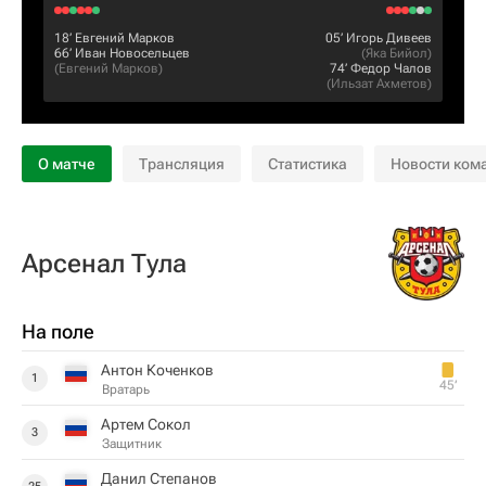
18‎’‎
Евгений Марков
05‎’‎
Игорь Дивеев
66‎’‎
Иван Новосельцев
(
Яка Бийол
)
(
Евгений Марков
)
74‎’‎
Федор Чалов
(
Ильзат Ахметов
)
О матче
Трансляция
Статистика
Новости ком
Арсенал Тула
На поле
Антон Коченков
1
45‎’‎
Вратарь
Артем Сокол
3
Защитник
Данил Степанов