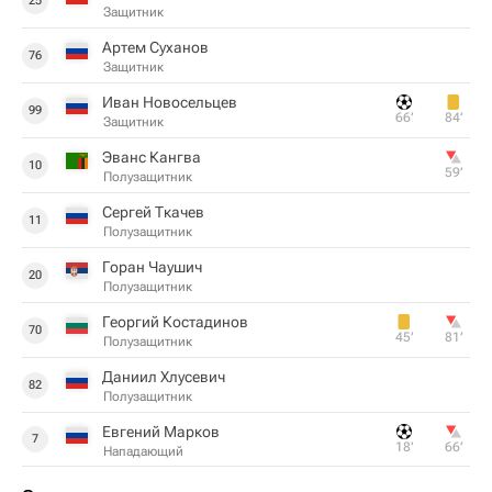
25
Защитник
Артем Суханов
76
Защитник
Иван Новосельцев
99
66‎’‎
84‎’‎
Защитник
Эванс Кангва
10
59‎’‎
Полузащитник
Сергей Ткачев
11
Полузащитник
Горан Чаушич
20
Полузащитник
Георгий Костадинов
70
45‎’‎
81‎’‎
Полузащитник
Даниил Хлусевич
82
Полузащитник
Евгений Марков
7
18‎’‎
66‎’‎
Нападающий