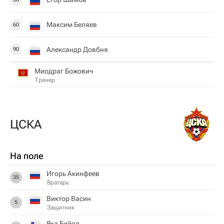
Максим Беляев
60
Александр Довбня
90
Миодраг Божович
Тренер
ЦСКА
На поле
Игорь Акинфеев
35
Вратарь
Виктор Васин
5
Защитник
Яка Бийол