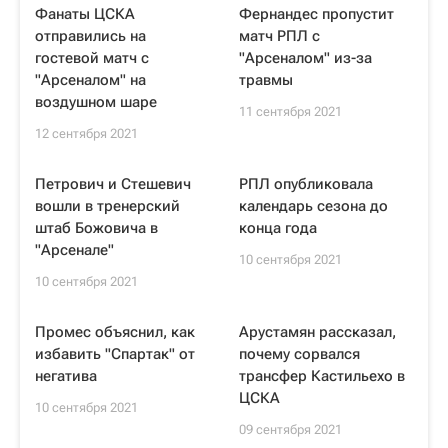
Фанаты ЦСКА
Фернандес пропустит
отправились на
матч РПЛ с
гостевой матч с
"Арсеналом" из-за
"Арсеналом" на
травмы
воздушном шаре
11 сентября 2021
12 сентября 2021
Петрович и Стешевич
РПЛ опубликовала
вошли в тренерский
календарь сезона до
штаб Божовича в
конца года
"Арсенале"
10 сентября 2021
10 сентября 2021
Промес объяснил, как
Арустамян рассказал,
избавить "Спартак" от
почему сорвался
негатива
трансфер Кастильехо в
ЦСКА
10 сентября 2021
09 сентября 2021