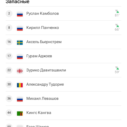
Запасные
Руслан Камболов
2
81‎’‎
Кирилл Панченко
8
66‎’‎
Аксель Бьернстрем
16
Гурам Аджоев
17
Зурико Давиташвили
22
59‎’‎
Александру Тудорие
30
Михаил Левашов
36
Кингс Кангва
44
Егор Шамов
50