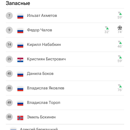
Запасные
Ильзат Ахметов
7
59‎’‎
Федор Чалов
9
32‎’‎
74‎’‎
Кирилл Набабкин
14
46‎’‎
Кристиян Бистрович
25
59‎’‎
Данила Боков
45
Владислав Яковлев
46
76‎’‎
Владислав Тороп
49
Эмиль Бохинен
88
Алексей Березуцкий