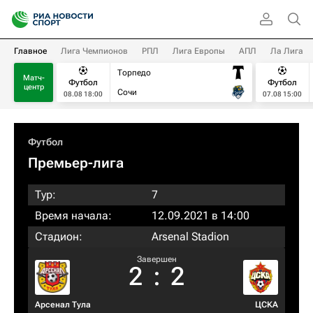
Главное
Лига Чемпионов
РПЛ
Лига Европы
АПЛ
Ла Лига
Торпедо
Матч-
Футбол
Футбол
центр
Сочи
08.08 18:00
07.08 15:00
Футбол
Премьер-лига
Тур:
7
Время начала:
12.09.2021 в 14:00
Стадион:
Arsenal Stadion
Завершен
2
:
2
Арсенал Тула
ЦСКА