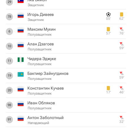
29
Защитник
Игорь Дивеев
78
05‎’‎
62‎’‎
Защитник
Максим Мухин
6
57‎’‎
76‎’‎
Полузащитник
Алан Дзагоев
10
59‎’‎
Полузащитник
Чидера Эджуке
11
Полузащитник
Бактиер Зайнутдинов
19
59‎’‎
Полузащитник
Константин Кучаев
20
17‎’‎
46‎’‎
Полузащитник
Иван Обляков
98
Полузащитник
Антон Заболотный
91
32‎’‎
Нападающий