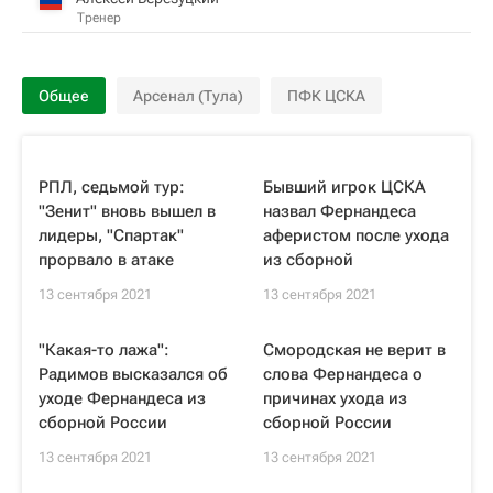
Тренер
Общее
Арсенал (Тула)
ПФК ЦСКА
РПЛ, седьмой тур:
Бывший игрок ЦСКА
"Зенит" вновь вышел в
назвал Фернандеса
лидеры, "Спартак"
аферистом после ухода
прорвало в атаке
из сборной
13 сентября 2021
13 сентября 2021
"Какая-то лажа":
Смородская не верит в
Радимов высказался об
слова Фернандеса о
уходе Фернандеса из
причинах ухода из
сборной России
сборной России
13 сентября 2021
13 сентября 2021