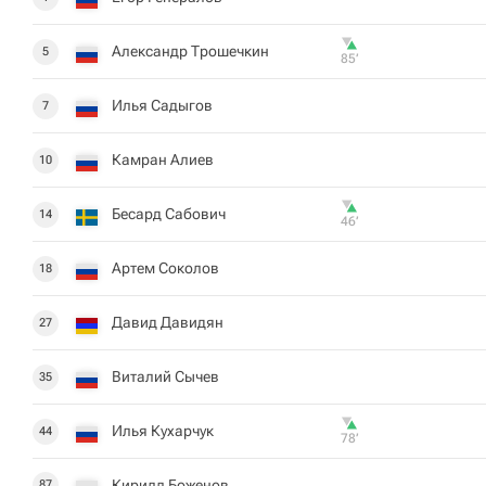
Александр Трошечкин
5
85‎’‎
Илья Садыгов
7
Камран Алиев
10
Бесард Сабович
14
46‎’‎
Артем Соколов
18
Давид Давидян
27
Виталий Сычев
35
Илья Кухарчук
44
78‎’‎
Кирилл Боженов
87