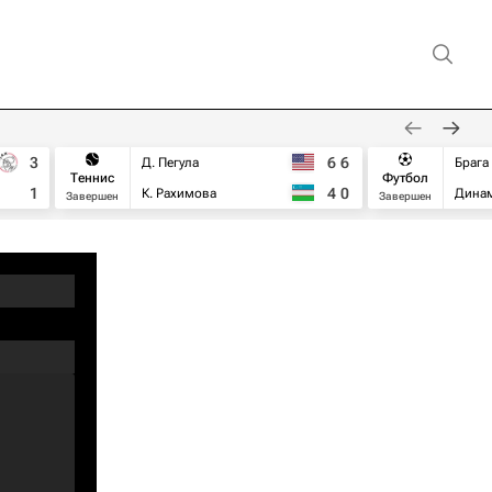
3
6
6
Д. Пегула
Брага
Теннис
Футбол
1
4
0
К. Рахимова
Дина
Завершен
Завершен