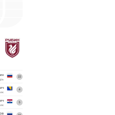
ин
22
арь
гич
4
ник
ич
5
ник
тов