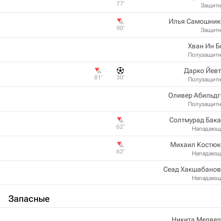
77‎’‎
Защит
Илья Самошник
90‎’‎
Защит
Хван Ин 
Полузащит
Дарко Йевт
81‎’‎
30‎’‎
Полузащит
Оливер Абильдг
Полузащит
Солтмурад Бака
62‎’‎
Нападающ
Михаил Костюк
62‎’‎
Нападающ
Сеад Хакшабанов
Нападающ
Запасные
Никита Медвед