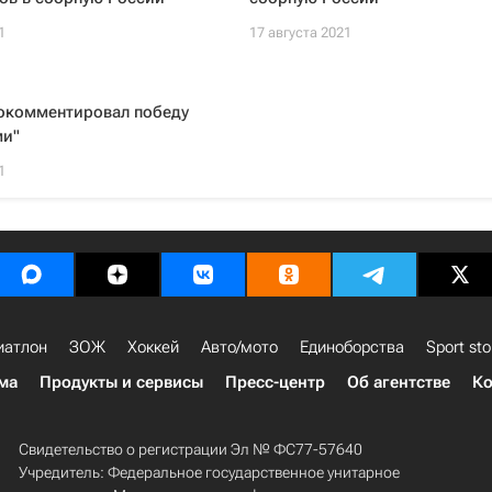
1
17 августа 2021
окомментировал победу
ми"
1
иатлон
ЗОЖ
Хоккей
Авто/мото
Единоборства
Sport sto
ма
Продукты и сервисы
Пресс-центр
Об агентстве
Ко
Свидетельство о регистрации Эл № ФС77-57640
Учредитель: Федеральное государственное унитарное