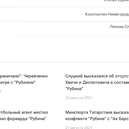
Константин Нижегород
Леонид С
рвничали": Черевченко
Слуцкий высказался об отсутс
 игре с "Рубином"
Хвичи и Деспотовича в состав
"Рубина"
1
22 августа 2021
утбольный агент жестко
Минспорта Татарстана высказ
вал форварда "Рубина"
конфликте "Рубина" с "Ак Бар
21 августа 2021