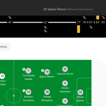
30‎’‎
Дарко Йевтич
(
Михаил Костюков
)
46‎’‎
62‎’‎
77‎’‎
78‎’‎
81‎’‎
84‎’‎
85‎’‎
манд
31
7
10
Георгий Зотов
Солтмурад
19
Дарко Йевтич
Бакаев
Сенин
5
Себаи
Филип
Уремович
14
28
22
Михаил
Оливер
Юрий
Костюков
Абильдгор
Дюпин
4
Сильвие Бегич