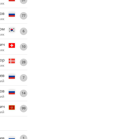
31
ник
ов
77
ник
Бом
6
ник
ич
10
ник
ор
28
ник
ев
7
ий
ов
14
ий
ич
99
ий
ев
1