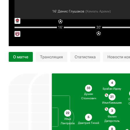
16‎’‎
Денис Глушаков
(
Кемаль Адеми
)
16‎’‎
30‎’‎
О матче
Трансляция
Статистика
Новости ко
4
33
Брайан Идову
Душан
21
Стоинович
Илья Камышев
3
22
Филип
6
Илья
Дагерстоль
Дмитрий Тихий
Лантратов
8