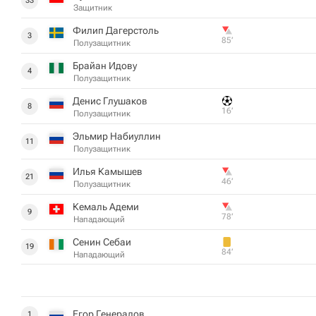
33
Защитник
Филип Дагерстоль
3
85‎’‎
Полузащитник
Брайан Идову
4
Полузащитник
Денис Глушаков
8
16‎’‎
Полузащитник
Эльмир Набиуллин
11
Полузащитник
Илья Камышев
21
46‎’‎
Полузащитник
Кемаль Адеми
9
78‎’‎
Нападающий
Сенин Себаи
19
84‎’‎
Нападающий
Егор Генералов
1