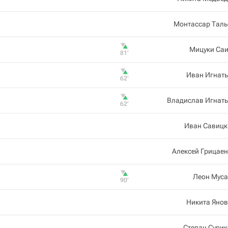
Монтассар Таль
Мицуки Саи
81‎’‎
Иван Игнат
62‎’‎
Владислав Игнать
62‎’‎
Иван Савицк
Алексей Грицае
Леон Муса
90‎’‎
Никита Яно
Степан Сури