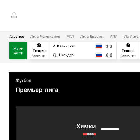
Главное
Лига Чемпионов
РПЛ
Лига Европы
АПЛ
Ла Лига
3
3
А. Калинская
Матч-
Теннис
Теннис
центр
6
6
Д. Шнайдер
Завершен
Завершен
Футбол
Премьер-лига
Химки