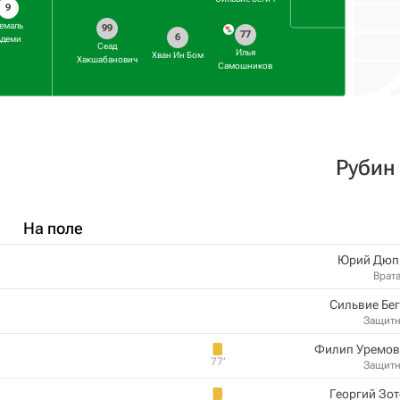
9
емаль
99
77
6
Адеми
Сеад
Илья
Хван Ин Бом
Хакшабанович
Самошников
Рубин
На поле
Юрий Дюп
Врат
Сильвие Бе
Защит
Филип Уремов
77‎’‎
Защит
Георгий Зо