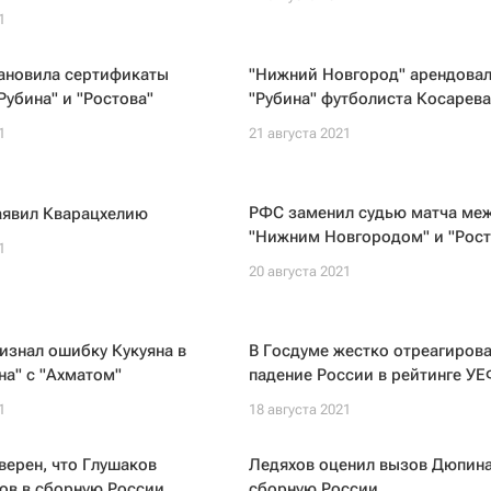
1
ановила сертификаты
"Нижний Новгород" арендовал
Рубина" и "Ростова"
"Рубина" футболиста Косарева
1
21 августа 2021
РФС заменил судью матча ме
аявил Кварацхелию
"Нижним Новгородом" и "Рос
1
20 августа 2021
изнал ошибку Кукуяна в
В Госдуме жестко отреагирова
на" с "Ахматом"
падение России в рейтинге У
1
18 августа 2021
ерен, что Глушаков
Ледяхов оценил вызов Дюпина
ов в сборную России
сборную России