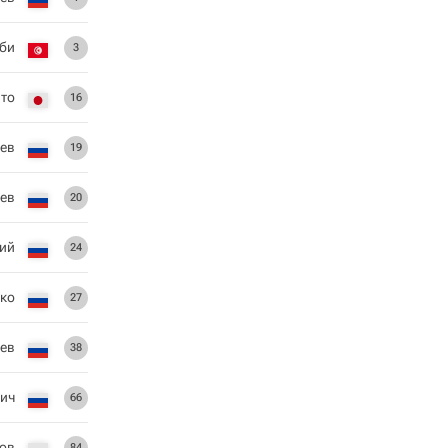
би
3
то
16
ьев
19
ев
20
ий
24
нко
27
ев
38
вич
66
ков
84