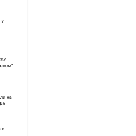
 у
жду
товом"
ли на
ЕФА
 в