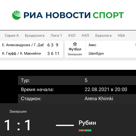
Серия А
Бундеслига
Лига 1
КХЛ
НХЛ
Евролига
НБА
6
3
9
Е. Александрова
Г. Дабровски
Аякс
Футбол
3
6
11
К. Гауфф
К. Макнейли
Шелбурн
Завершен
Тур:
5
Время начала:
22.08.2021 в 20:00
Стадион:
Arena Khimki
Завершен
1
:
1
Рубин