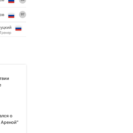
ов
97
луцкий
Тренер
твии
е
ался о
с Ареной"