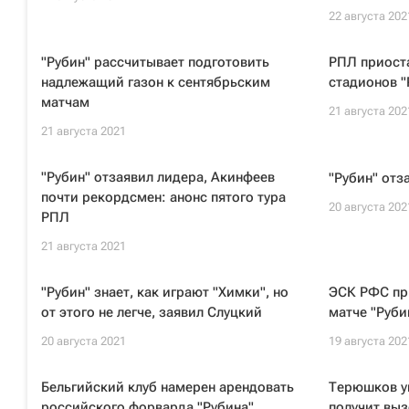
22 августа 202
"Рубин" рассчитывает подготовить
РПЛ приост
надлежащий газон к сентябрьским
стадионов "
матчам
21 августа 202
21 августа 2021
"Рубин" отзаявил лидера, Акинфеев
"Рубин" отз
почти рекордсмен: анонс пятого тура
20 августа 202
РПЛ
21 августа 2021
"Рубин" знает, как играют "Химки", но
ЭСК РФС пр
от этого не легче, заявил Слуцкий
матче "Руби
20 августа 2021
19 августа 202
Бельгийский клуб намерен арендовать
Терюшков ув
российского форварда "Рубина"
получит выз