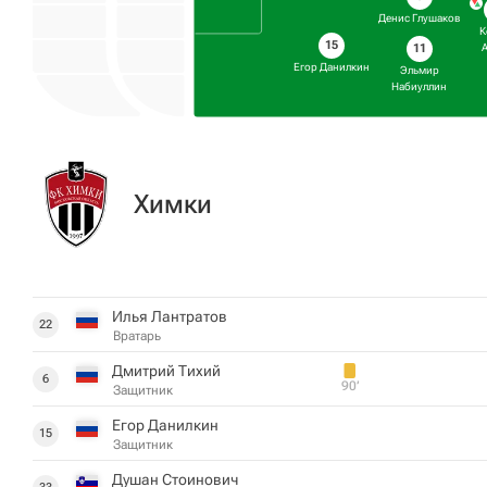
Денис Глушаков
К
15
11
Егор Данилкин
Эльмир
Набиуллин
Химки
Илья Лантратов
22
Вратарь
Дмитрий Тихий
6
90‎’‎
Защитник
Егор Данилкин
15
Защитник
Душан Стоинович