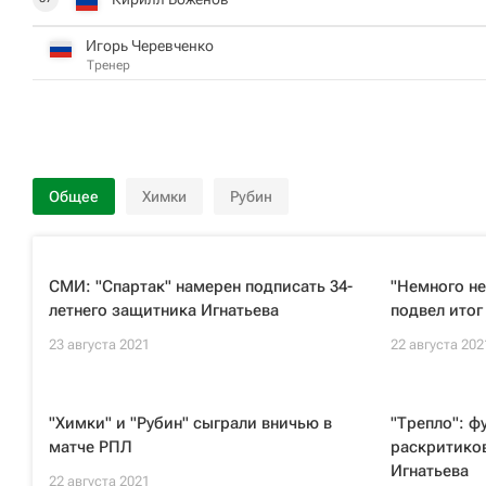
Игорь Черевченко
Тренер
Общее
Химки
Рубин
СМИ: "Спартак" намерен подписать 34-
"Немного не
летнего защитника Игнатьева
подвел итог
23 августа 2021
22 августа 202
"Химки" и "Рубин" сыграли вничью в
"Трепло": ф
матче РПЛ
раскритико
Игнатьева
22 августа 2021