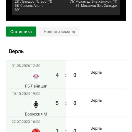
28‎’‎
Леандро Путаро
(П)
76‎’‎
Мохамед Эль Ханкури
(П)
58‎’‎
Сириль Аконо
86‎’‎
Мохамед Эль Ханкури
69‎’‎
Статистика
Новости команд
Верль
01.08.2026 12:30
Верль
4
:
0
РБ Лейпциг
10.10.2024 19:00
Верль
5
:
0
Боруссия М
22.07.2023 16:00
Верль
1
:
0