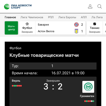
Главное
Лига Чемпионов
РПЛ
Лига Европы
АПЛ
Ла Лига
2
Бавария
Матч-
Футбол
Теннис
центр
1
Астон Вилла
Завершен
Завершен
Футбол
Клубные товарищеские матчи
Тур:
1
Время начала:
16.07.2021 в 19:00
Верль
Завершен
3
:
2
Гронинген