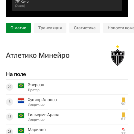
79‎’‎
Кено
(
Халк
)
О матче
Трансляция
Статистика
Новости ком
Атлетико Минейро
На поле
Эверсон
22
Вратарь
Хуниор Алонсо
3
90‎’‎
Защитник
Гильерме Арана
13
61‎’‎
Защитник
Мариано
25
32‎’‎