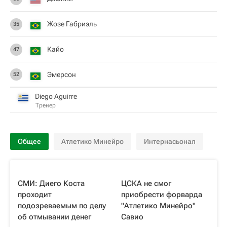
Жозе Габриэль
35
Кайо
47
Эмерсон
52
Diego Aguirre
Тренер
Общее
Атлетико Минейро
Интернасьонал
СМИ: Диего Коста
ЦСКА не смог
проходит
приобрести форварда
подозреваемым по делу
"Атлетико Минейро"
об отмывании денег
Савио