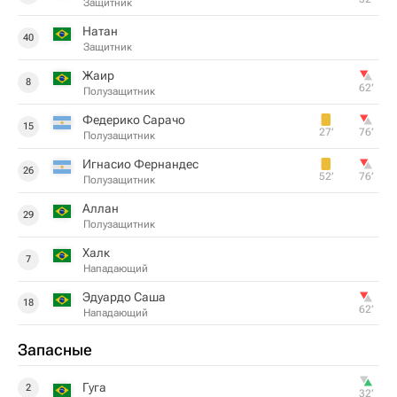
Защитник
Натан
40
Защитник
Жаир
8
62‎’‎
Полузащитник
Федерико Сарачо
15
27‎’‎
76‎’‎
Полузащитник
Игнасио Фернандес
26
52‎’‎
76‎’‎
Полузащитник
Аллан
29
Полузащитник
Халк
7
Нападающий
Эдуардо Саша
18
62‎’‎
Нападающий
Запасные
Гуга
2
32‎’‎