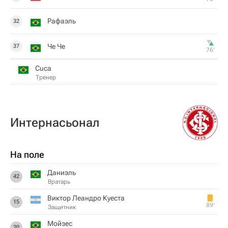
Рафаэль
32
Че Че
37
76‎’‎
Cuca
Тренер
Интернасьонал
На поле
Даниэль
42
Вратарь
Виктор Леандро Куеста
15
89‎’‎
Защитник
Мойзес
20