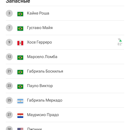
Запасные
Кайке Роша
3
Густаво Майя
7
Хосе Герреро
9
82‎’‎
Марсело Ломба
12
Габриэль Боскилья
21
Пауло Виктор
23
Габриэль Меркадо
25
Маурисио Прадо
27
Джонни
30