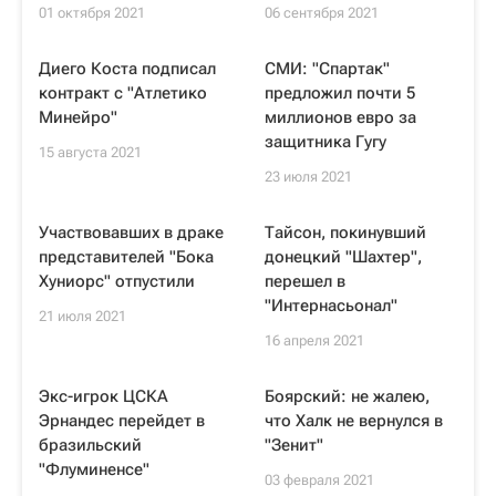
01 октября 2021
06 сентября 2021
Диего Коста подписал
СМИ: "Спартак"
контракт с "Атлетико
предложил почти 5
Минейро"
миллионов евро за
защитника Гугу
15 августа 2021
23 июля 2021
Участвовавших в драке
Тайсон, покинувший
представителей "Бока
донецкий "Шахтер",
Хуниорс" отпустили
перешел в
"Интернасьонал"
21 июля 2021
16 апреля 2021
Экс-игрок ЦСКА
Боярский: не жалею,
Эрнандес перейдет в
что Халк не вернулся в
бразильский
"Зенит"
"Флуминенсе"
03 февраля 2021