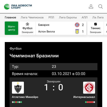
Главное
Лига Чемпионов
РПЛ
Лига Европы
АПЛ
Ла Лига
2
Бавария
Матч-
Футбол
Теннис
центр
1
Астон Вилла
Завершен
Завершен
Футбол
Чемпионат Бразилии
Тур:
23
Время начала:
03.10.2021 в 03:00
Завершен
1
:
0
Атлетико Минейро
Интернасьонал