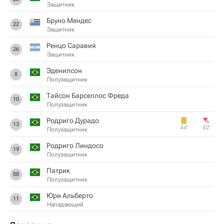
Защитник
Бруно Мендес
22
Защитник
Ренцо Саравия
26
Защитник
Эденилсон
8
Полузащитник
Тайсон Барселлос Фреда
10
Полузащитник
Родриго Дурадо
13
44‎’‎
82‎’‎
Полузащитник
Родриго Линдосо
19
Полузащитник
Патрик
88
Полузащитник
Юри Альберто
11
Нападающий