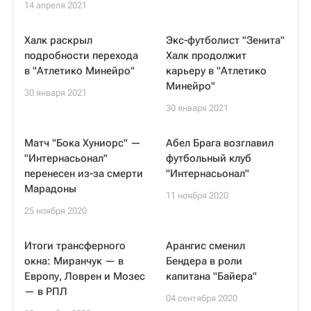
14 апреля 2021
Халк раскрыл
Экс-футболист "Зенита"
подробности перехода
Халк продолжит
в "Атлетико Минейро"
карьеру в "Атлетико
Минейро"
30 января 2021
30 января 2021
Матч "Бока Хуниорс" —
Абел Брага возглавил
"Интернасьонал"
футбольный клуб
перенесен из-за смерти
"Интернасьонал"
Марадоны
11 ноября 2020
25 ноября 2020
Итоги трансферного
Арангис сменил
окна: Миранчук — в
Бендера в роли
Европу, Ловрен и Мозес
капитана "Байера"
— в РПЛ
04 сентября 2020