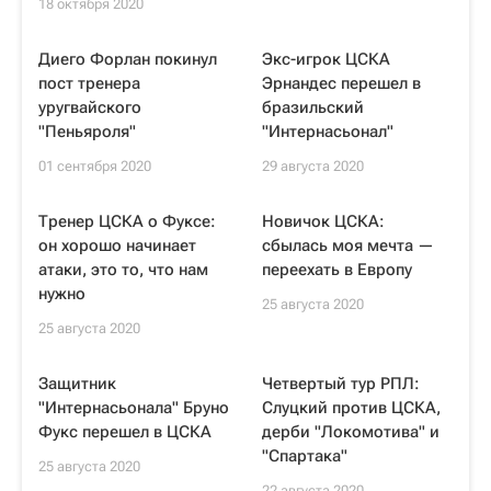
18 октября 2020
Диего Форлан покинул
Экс-игрок ЦСКА
пост тренера
Эрнандес перешел в
уругвайского
бразильский
"Пеньяроля"
"Интернасьонал"
01 сентября 2020
29 августа 2020
Тренер ЦСКА о Фуксе:
Новичок ЦСКА:
он хорошо начинает
сбылась моя мечта —
атаки, это то, что нам
переехать в Европу
нужно
25 августа 2020
25 августа 2020
Защитник
Четвертый тур РПЛ:
"Интернасьонала" Бруно
Слуцкий против ЦСКА,
Фукс перешел в ЦСКА
дерби "Локомотива" и
"Спартака"
25 августа 2020
22 августа 2020