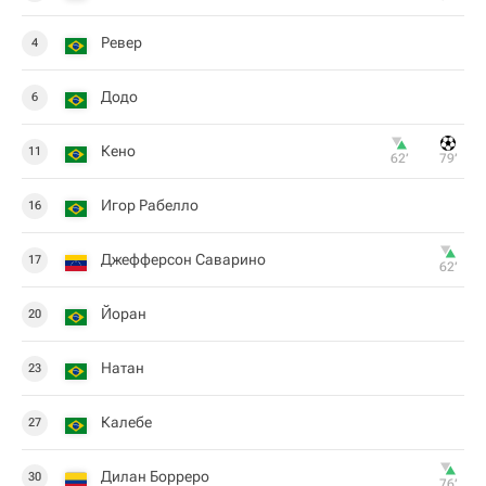
Ревер
4
Додо
6
Кено
11
62‎’‎
79‎’‎
Игор Рабелло
16
Джефферсон Саварино
17
62‎’‎
Йоран
20
Натан
23
Калебе
27
Дилан Борреро
30
76‎’‎