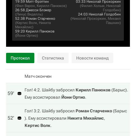
19:59
Мэтт Фрэттин
03:33
Николай Прохоркин
(
Фил Варон
,
Кирилл Панюков
)
(
Филип Хольм
,
Николай
26:58
Джесси Блэкер
Голдобин
)
(
Линус Виделль
)
24:03
Николай Голдобин
52:38
Роман Старченко
(
Николай Прохоркин
,
Михаил
(
Кертис Волк
,
Никита
Пашнин
)
Михайлис
)
59:20
Кирилл Панюков
(
Йони Ортио
)
Протокол
Статистика
Новости команд
Матч окончен
Гол! 4:2. Шайбу забросил
Кирилл Панюков
(
Барыс
).
59‎’‎
Ему ассистировал
Йони Ортио
.
Гол! 3:2. Шайбу забросил
Роман Старченко
(
Барыс
52‎’‎
). Ему ассистировали
Никита Михайлис
,
Кертис Волк
.