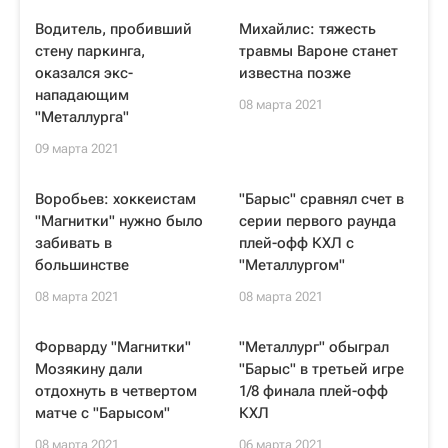
Водитель, пробивший
Михайлис: тяжесть
стену паркинга,
травмы Вароне станет
оказался экс-
известна позже
нападающим
08 марта 2021
"Металлурга"
09 марта 2021
Воробьев: хоккеистам
"Барыс" сравнял счет в
"Магнитки" нужно было
серии первого раунда
забивать в
плей-офф КХЛ с
большинстве
"Металлургом"
08 марта 2021
08 марта 2021
Форварду "Магнитки"
"Металлург" обыграл
Мозякину дали
"Барыс" в третьей игре
отдохнуть в четвертом
1/8 финала плей-офф
матче с "Барысом"
КХЛ
08 марта 2021
06 марта 2021