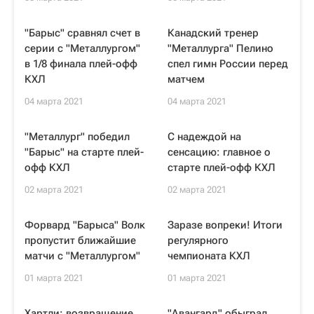
"Барыс" сравнял счет в
Канадский тренер
серии с "Металлургом"
"Металлурга" Пелино
в 1/8 финала плей-офф
спел гимн России перед
КХЛ
матчем
04 марта 2021
04 марта 2021
"Металлург" победил
С надеждой на
"Барыс" на старте плей-
сенсацию: главное о
офф КХЛ
старте плей-офф КХЛ
02 марта 2021
02 марта 2021
Форвард "Барыса" Волк
Заразе вопреки! Итоги
пропустит ближайшие
регулярного
матчи с "Металлургом"
чемпионата КХЛ
01 марта 2021
01 марта 2021
Хартли: возвращение
"Авангард" обыграл