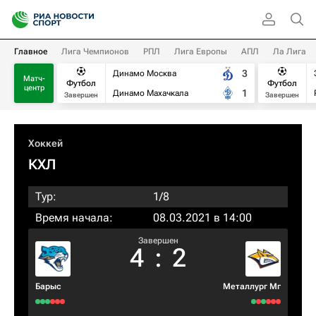
Главное
Лига Чемпионов
РПЛ
Лига Европы
АПЛ
Ла Лига
3
Динамо Москва
Матч-
Футбол
Футбол
центр
1
Динамо Махачкала
Завершен
Завершен
Хоккей
КХЛ
Тур:
1/8
Время начала:
08.03.2021 в 14:00
Завершен
4
:
2
Барыс
Металлург Мг