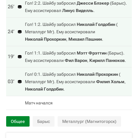
Гол! 2:2. Шайбу забросил
Джесси Блэкер
(
Барыс
).
26‎’‎
Ему ассистировал
Линус Виделль
.
Гол! 1:2. Шайбу забросил
Николай Голдобин
(
24‎’‎
Металлург Мг
). Ему ассистировали
Николай Прохоркин
,
Михаил Пашнин
.
Гол! 1:1. Шайбу забросил
Мэтт Фрэттин
(
Барыс
).
19‎’‎
Ему ассистировали
Фил Варон
,
Кирилл Панюков
.
Гол! 0:1. Шайбу забросил
Николай Прохоркин
(
03‎’‎
Металлург Мг
). Ему ассистировали
Филип Хольм
,
Николай Голдобин
.
Матч начался
Общее
Барыс
Металлург (Магнитогорск)