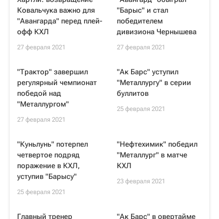
Ковальчука важно для
"Барыс" и стал
"Авангарда" перед плей-
победителем
офф КХЛ
дивизиона Чернышева
27 февраля 2021
27 февраля 2021
"Трактор" завершил
"Ак Барс" уступил
регулярный чемпионат
"Металлургу" в серии
победой над
буллитов
"Металлургом"
25 февраля 2021
27 февраля 2021
"Куньлунь" потерпел
"Нефтехимик" победил
четвертое подряд
"Металлург" в матче
поражение в КХЛ,
КХЛ
уступив "Барысу"
23 февраля 2021
25 февраля 2021
Главный тренер
"Ак Барс" в овертайме