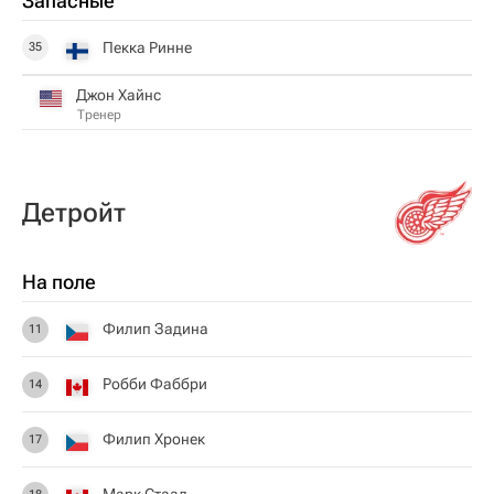
Запасные
Пекка Ринне
35
Джон Хайнс
Тренер
Детройт
На поле
Филип Задина
11
Робби Фаббри
14
Филип Хронек
17