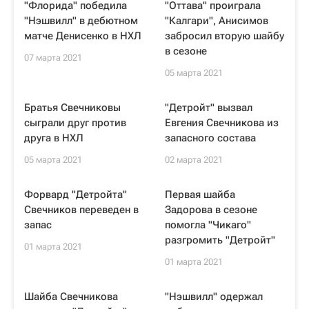
"Флорида" победила
"Оттава" проиграла
"Нэшвилл" в дебютном
"Калгари", Анисимов
матче Денисенко в НХЛ
забросил вторую шайбу
в сезоне
07 марта 2021
05 марта 2021
Братья Свечниковы
"Детройт" вызвал
сыграли друг против
Евгения Свечникова из
друга в НХЛ
запасного состава
05 марта 2021
02 марта 2021
Форвард "Детройта"
Первая шайба
Свечников переведен в
Задорова в сезоне
запас
помогла "Чикаго"
разгромить "Детройт"
01 марта 2021
01 марта 2021
Шайба Свечникова
"Нэшвилл" одержал