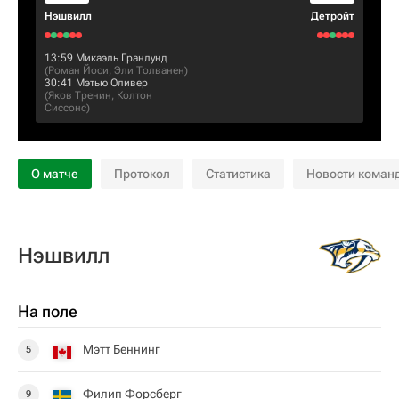
Нэшвилл
Детройт
13:59
Микаэль Гранлунд
(
Роман Йоси
,
Эли Толванен
)
30:41
Мэтью Оливер
(
Яков Тренин
,
Колтон
Сиссонс
)
О матче
Протокол
Статистика
Новости коман
Нэшвилл
На поле
Мэтт Беннинг
5
Филип Форсберг
9