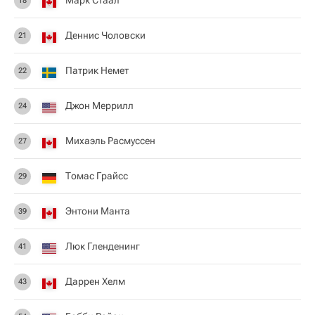
Марк Стаал
18
Деннис Чоловски
21
Патрик Немет
22
Джон Меррилл
24
Михаэль Расмуссен
27
Томас Грайсс
29
Энтони Манта
39
Люк Гленденинг
41
Даррен Хелм
43