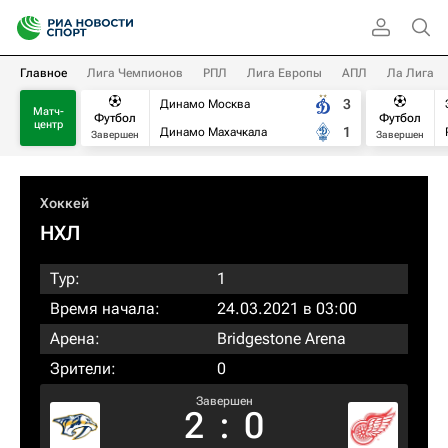
Главное
Лига Чемпионов
РПЛ
Лига Европы
АПЛ
Ла Лига
3
Динамо Москва
Матч-
Футбол
Футбол
центр
1
Динамо Махачкала
Завершен
Завершен
Хоккей
НХЛ
Тур:
1
Время начала:
24.03.2021 в 03:00
Арена:
Bridgestone Arena
Зрители:
0
Завершен
2
:
0