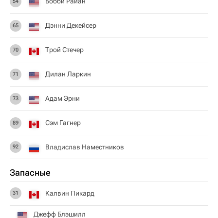
Бобби Райан
54
Дэнни Декейсер
65
Трой Стечер
70
Дилан Ларкин
71
Адам Эрни
73
Сэм Гагнер
89
Владислав Наместников
92
Запасные
Калвин Пикард
31
Джефф Блэшилл