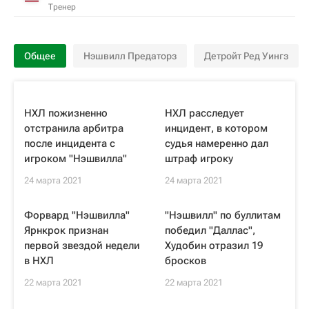
Тренер
Общее
Нэшвилл Предаторз
Детройт Ред Уингз
НХЛ пожизненно
НХЛ расследует
отстранила арбитра
инцидент, в котором
после инцидента с
судья намеренно дал
игроком "Нэшвилла"
штраф игроку
24 марта 2021
24 марта 2021
Форвард "Нэшвилла"
"Нэшвилл" по буллитам
Ярнкрок признан
победил "Даллас",
первой звездой недели
Худобин отразил 19
в НХЛ
бросков
22 марта 2021
22 марта 2021