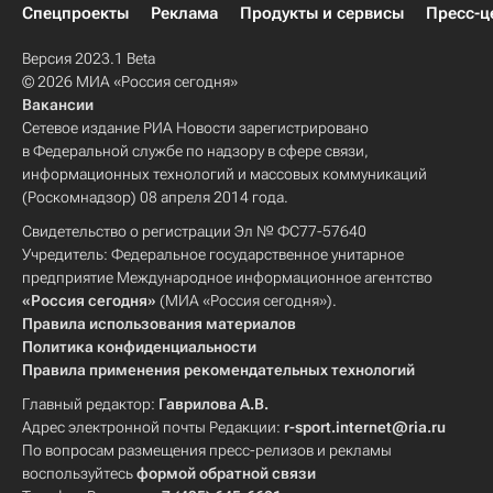
Спецпроекты
Реклама
Продукты и сервисы
Пресс-ц
Версия 2023.1 Beta
© 2026 МИА «Россия сегодня»
Вакансии
Сетевое издание РИА Новости зарегистрировано
в Федеральной службе по надзору в сфере связи,
информационных технологий и массовых коммуникаций
(Роскомнадзор) 08 апреля 2014 года.
Свидетельство о регистрации Эл № ФС77-57640
Учредитель: Федеральное государственное унитарное
предприятие Международное информационное агентство
«Россия сегодня»
(МИА «Россия сегодня»).
Правила использования материалов
Политика конфиденциальности
Правила применения рекомендательных технологий
Главный редактор:
Гаврилова А.В.
Адрес электронной почты Редакции:
r-sport.internet@ria.ru
По вопросам размещения пресс-релизов и рекламы
воспользуйтесь
формой обратной связи