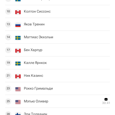
Колтон Сиссонс
10
Яков Тренин
13
Маттиас Экхольм
14
Бен Харпур
17
Калле Ярнкок
19
Ник Казинс
21
Рокко Гримальди
23
Мэтью Оливер
25
30:41
Эли Толванен
28