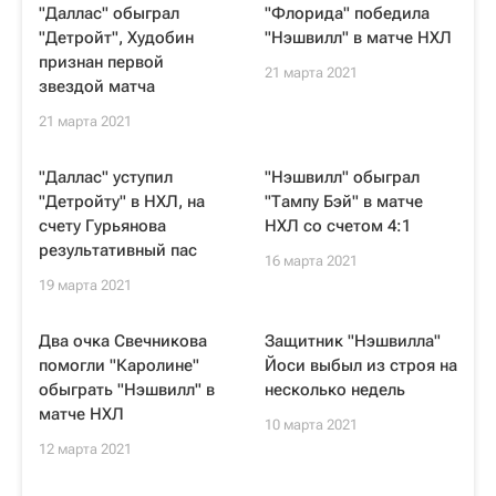
"Даллас" обыграл
"Флорида" победила
"Детройт", Худобин
"Нэшвилл" в матче НХЛ
признан первой
21 марта 2021
звездой матча
21 марта 2021
"Даллас" уступил
"Нэшвилл" обыграл
"Детройту" в НХЛ, на
"Тампу Бэй" в матче
счету Гурьянова
НХЛ со счетом 4:1
результативный пас
16 марта 2021
19 марта 2021
Два очка Свечникова
Защитник "Нэшвилла"
помогли "Каролине"
Йоси выбыл из строя на
обыграть "Нэшвилл" в
несколько недель
матче НХЛ
10 марта 2021
12 марта 2021