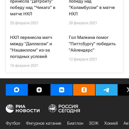
принесла "Детройту"
победу над
победу над "Чикаго" в
"Коламбусом" в матче
матче НХЛ
НХЛ
28 февраля 2021
28 февраля 2021
НХЛ перенесла матч
Гол Малкина помог
между "Далласом" и
"Питтсбургу" победить
"Нэшвиллом" из-за
"Айлендерс"
погодных условий
12 февраля 2021
16 февраля 2021
Футбол
Фигурное катание
Биатлон
ЗОЖ
Хоккей
Ав