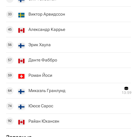
Виктор Арвидссон
33
Александр Каррье
45
Эрик Хаула
56
Данте Фаббро
57
Роман Йоси
59
Микаэль Гранлунд
64
13:59
Ююсе Сарос
74
Райан Юхансен
92