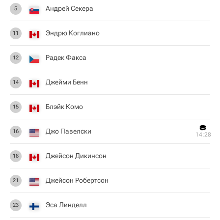
Андрей Секера
5
Эндрю Коглиано
11
Радек Факса
12
Джейми Бенн
14
Блэйк Комо
15
Джо Павелски
16
14:28
Джейсон Дикинсон
18
Джейсон Робертсон
21
Эса Линделл
23