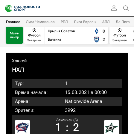
Главное
Лига Чемпионов
РПЛ
Лига Европы
АПЛ
Ла Лига
0
Крылья Советов
Матч-
Футбол
Футбол
центр
2
Балтика
Завершен
Завершен
Хоккей
НХЛ
Тур:
1
Время начала:
15.03.2021 в 00:00
Арена:
Nationwide Arena
Зрители:
3992
Закончен (Б)
1
:
2