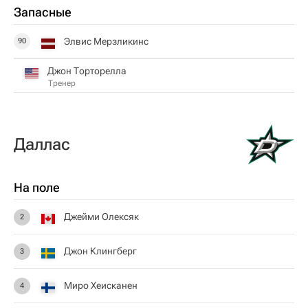
Запасные
Элвис Мерзликинс
90
Джон Торторелла
Тренер
Даллас
На поле
Джейми Олексяк
2
Джон Клингберг
3
Миро Хеисканен
4