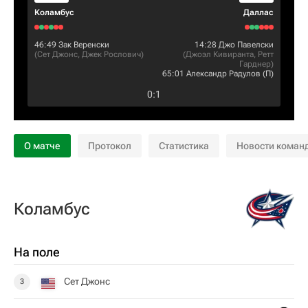
Коламбус
Даллас
46:49
Зак Веренски
14:28
Джо Павелски
(
Сет Джонс
,
Джек Рослович
)
(
Джоэл Кивиранта
,
Ретт
Гарднер
)
65:01
Александр Радулов
(П)
0
:
1
О матче
Протокол
Статистика
Новости коман
Коламбус
На поле
Сет Джонс
3