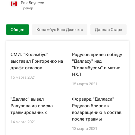
Рик Боунесс
Тренер
Общее
Коламбус Блю Джекетс
Даллас Старз
СМИ: "Коламбус"
Радулов принес победу
выставил Григоренко на
"Далласу" над
драфт отказов
"Коламбусом" в матче
НХЛ
16 марта 2021
15 марта 2021
"Даллас" вывел
Форвард "Далласа"
Радулова из списка
Радулов близок к
травмированных
возвращению в состав
после травмы
14 марта 2021
13 марта 2021