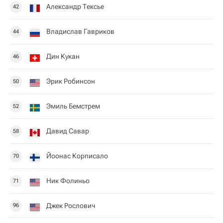
Александр Тексье
42
Владислав Гавриков
44
Дин Кукан
46
Эрик Робинсон
50
Эмиль Бемстрем
52
Давид Савар
58
Йоонас Корписало
70
Ник Фолиньо
71
Джек Рослович
96