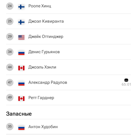
Роопе Хинц
24
Джоэл Кивиранта
25
Джейк Оттинджер
29
Денис Гурьянов
34
Джоэль Хэнли
44
Александр Радулов
47
65:01
Ретт Гарднер
49
Запасные
Антон Худобин
35