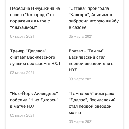
Передача Ничушкина не
"Оттава" проиграла
спасла "Колорадо" от
"Калгари", Анисимов
поражения в игре с
забросил вторую шайбу
"Анахаймом"
в сезоне
07 марта 2021
05 марта 2021
Тренер "Далласа"
Вратарь "Тампы"
считает Василевского
Василевский стал
лучшим вратарем в НХЛ
первой звездой дня в
НХЛ
03 марта 2021
03 марта 2021
"Нью-Йорк Айлендерс"
"Тампа Бэй" обыграла
победил "Нью-Джерси"
"Даллас", Василевский
в матче НХЛ
стал первой звездой
матча
03 марта 2021
03 марта 2021