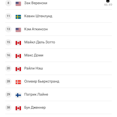
Зак Веренски
8
46:49
Кевин Штенлунд
11
Кэм Аткинсон
13
Майкл Дель Зотто
15
Макс Доми
16
Райли Нэш
20
Оливер Бьеркстранд
28
Патрик Лайне
29
Бун Дженнер
38