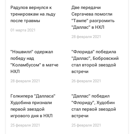
Радулов вернулся к
Две передачи
тренировкам на льду
Сергачева помогли
после травмы
"Тампе" разгромить
"Даллас" в НХЛ
01 марта 2021
28 февраля 2021
"Нэшвилл" одержал
"Флорида" победила
победу над
"Даллас", Бобровский
"Коламбусом" в матче
стал второй звездой
НХЛ
встречи
28 февраля 2021
26 февраля 2021
Голкипера "Далласа"
"Даллас" победил
Худобина признали
"Флориду", Худобин
первой звездой
стал первой звездой
игрового дня в НХЛ
встречи
25 февраля 2021
25 февраля 2021