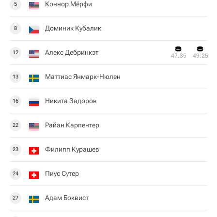
Коннор Мёрфи
5
Доминик Кубалик
8
Алекс Дебринкэт
12
47:35
49:25
Маттиас Янмарк-Нюлен
13
Никита Задоров
16
Райан Карпентер
22
Филипп Курашев
23
Пиус Сутер
24
Адам Боквист
27