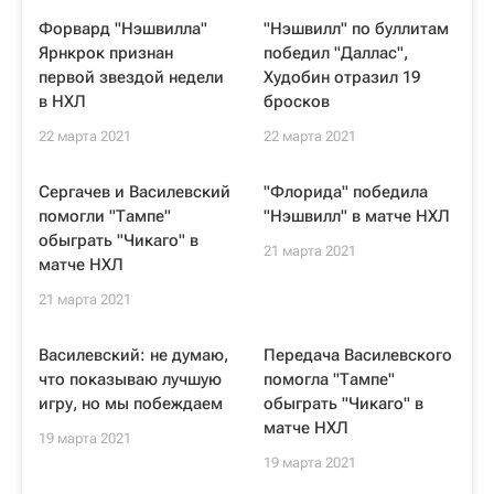
Форвард "Нэшвилла"
"Нэшвилл" по буллитам
Ярнкрок признан
победил "Даллас",
первой звездой недели
Худобин отразил 19
в НХЛ
бросков
22 марта 2021
22 марта 2021
Сергачев и Василевский
"Флорида" победила
помогли "Тампе"
"Нэшвилл" в матче НХЛ
обыграть "Чикаго" в
21 марта 2021
матче НХЛ
21 марта 2021
Василевский: не думаю,
Передача Василевского
что показываю лучшую
помогла "Тампе"
игру, но мы побеждаем
обыграть "Чикаго" в
матче НХЛ
19 марта 2021
19 марта 2021