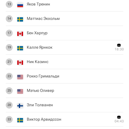
Яков Тренин
13
Маттиас Экхольм
14
Бен Харпур
17
Калле Ярнкок
19
18:30
Ник Казинс
21
Рокко Гримальди
23
Мэтью Оливер
25
Эли Толванен
28
Виктор Арвидссон
33
04:43