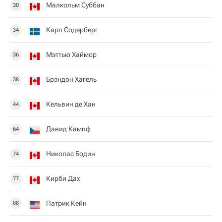
Малкольм Суббан
30
Карл Содерберг
34
Мэттью Хаймор
36
Брэндон Хагель
38
Кельвин де Хан
44
Давид Кампф
64
Николас Бодин
74
Кирби Дах
77
Патрик Кейн
88