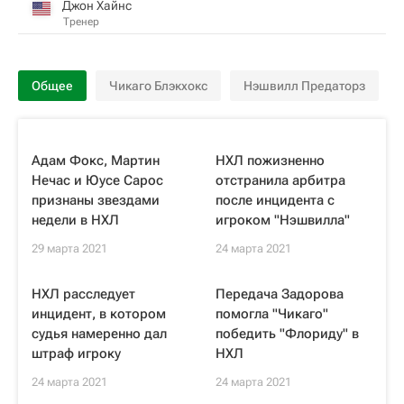
Джон Хайнс
Тренер
Общее
Чикаго Блэкхокс
Нэшвилл Предаторз
Адам Фокс, Мартин
НХЛ пожизненно
Нечас и Юусе Сарос
отстранила арбитра
признаны звездами
после инцидента с
недели в НХЛ
игроком "Нэшвилла"
29 марта 2021
24 марта 2021
НХЛ расследует
Передача Задорова
инцидент, в котором
помогла "Чикаго"
судья намеренно дал
победить "Флориду" в
штраф игроку
НХЛ
24 марта 2021
24 марта 2021