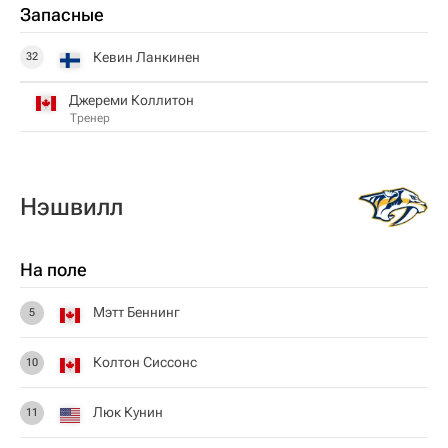
Запасные
Кевин Ланкинен
32
Джереми Коллитон
Тренер
Нэшвилл
На поле
Мэтт Беннинг
5
Колтон Сиссонс
10
Люк Кунин
11