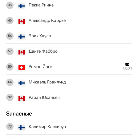
Пекка Ринне
35
Александр Каррье
45
Эрик Хаула
56
Данте Фаббро
57
Роман Йоси
59
53:27
Микаэль Гранлунд
64
Райан Юхансен
92
Запасные
Казимир Каскисуо
73