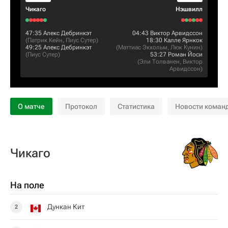
Чикаго
Нэшвилл
47:35
Алекс Дебринкэт
04:43
Виктор Арвидссон
(
Патрик Кейн
,
Пиус Сутер
)
18:30
Калле Ярнкок
49:25
Алекс Дебринкэт
(
Маттиас Экхольм
,
Люк Кунин
)
(
Пиус Сутер
)
53:27
Роман Йоси
(
Эли Толванен
,
Виктор
Арвидссон
)
О матче
Протокол
Статистика
Новости коман
Чикаго
На поле
Дункан Кит
2