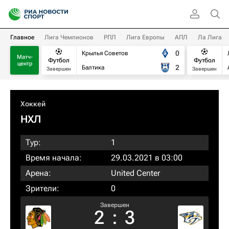
Главное
Лига Чемпионов
РПЛ
Лига Европы
АПЛ
Ла Лига
0
Крылья Советов
Матч-
Футбол
Футбол
центр
2
Балтика
Завершен
Завершен
Хоккей
НХЛ
Тур:
1
Время начала:
29.03.2021 в 03:00
Арена:
United Center
Зрители:
0
Завершен
2
:
3