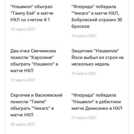
"Нэшвилл" обыграл
"Флорида" победила
"Тампу Бэй" в матче
"Чикаго" в матче НХЛ,
НХЛ со счетом 4:1
Бобровский отразил 30
бросков
16 марта 2021
14 марта 2021
Два очка Свечникова
Защитник "Нэшвилла"
помогли "Каролине"
Йоси выбыл из строя на
обыграть "Нэшвилл" в
несколько недель
матче НХЛ
10 марта 2021
12 марта 2021
Сергачев и Василевский
"Флорида" победила
помогли "Тампе"
"Нэшвилл" в дебютном
обыграть "Чикаго" в
матче Денисенко в НХЛ
матче НХЛ
07 марта 2021
08 марта 2021