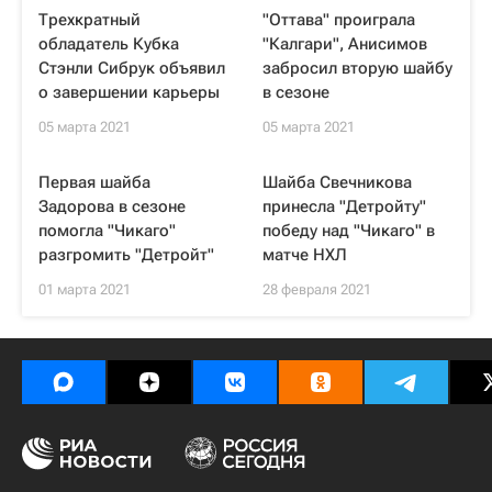
Трехкратный
"Оттава" проиграла
обладатель Кубка
"Калгари", Анисимов
Стэнли Сибрук объявил
забросил вторую шайбу
о завершении карьеры
в сезоне
05 марта 2021
05 марта 2021
Первая шайба
Шайба Свечникова
Задорова в сезоне
принесла "Детройту"
помогла "Чикаго"
победу над "Чикаго" в
разгромить "Детройт"
матче НХЛ
01 марта 2021
28 февраля 2021