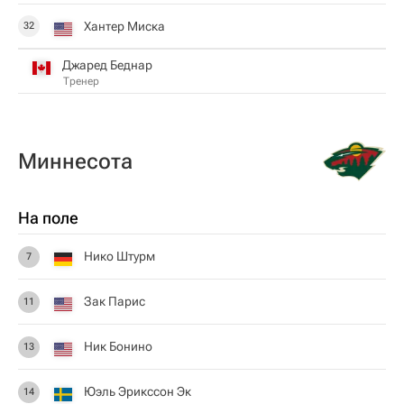
Хантер Миска
32
Джаред Беднар
Тренер
Миннесота
На поле
Нико Штурм
7
Зак Парис
11
Ник Бонино
13
Юэль Эрикссон Эк
14