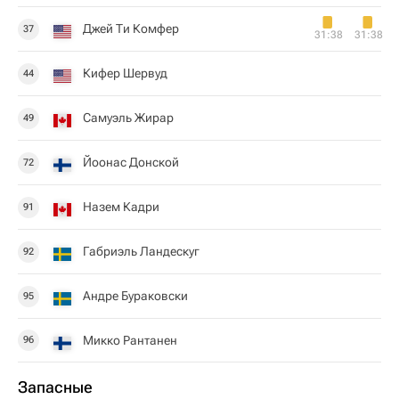
Джей Ти Комфер
37
31:38
31:38
Кифер Шервуд
44
Самуэль Жирар
49
Йоонас Донской
72
Назем Кадри
91
Габриэль Ландескуг
92
Андре Бураковски
95
Микко Рантанен
96
Запасные