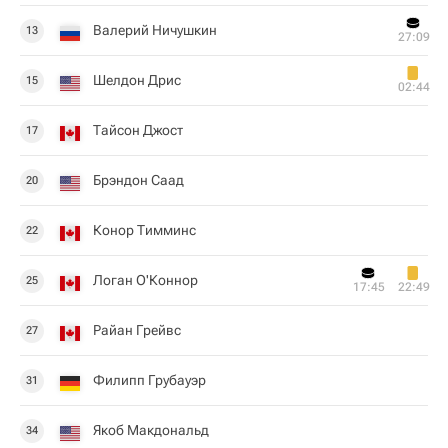
Валерий Ничушкин
13
27:09
Шелдон Дрис
15
02:44
Тайсон Джост
17
Брэндон Саад
20
Конор Тимминс
22
Логан О'Коннор
25
17:45
22:49
Райан Грейвс
27
Филипп Грубауэр
31
Якоб Макдональд
34