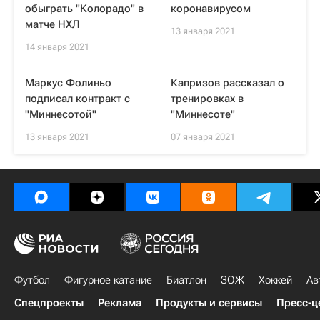
обыграть "Колорадо" в
коронавирусом
матче НХЛ
13 января 2021
14 января 2021
Маркус Фолиньо
Капризов рассказал о
подписал контракт с
тренировках в
"Миннесотой"
"Миннесоте"
13 января 2021
07 января 2021
Футбол
Фигурное катание
Биатлон
ЗОЖ
Хоккей
Ав
Спецпроекты
Реклама
Продукты и сервисы
Пресс-ц