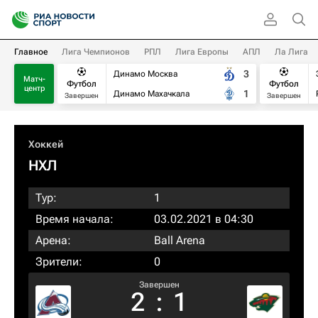
Главное
Лига Чемпионов
РПЛ
Лига Европы
АПЛ
Ла Лига
3
Динамо Москва
Матч-
Футбол
Футбол
центр
1
Динамо Махачкала
Завершен
Завершен
Хоккей
НХЛ
Тур:
1
Время начала:
03.02.2021 в 04:30
Арена:
Ball Arena
Зрители:
0
Завершен
2
:
1