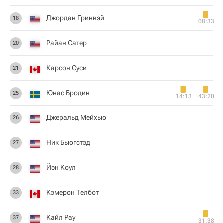
Джордан Гринвэй
18
08:33
Райан Сатер
20
Карсон Суси
21
Юнас Бродин
25
14:13
43:20
Джеральд Мейхью
26
Ник Бьюгстэд
27
Йэн Коул
28
Кэмерон Телбот
33
Кайл Рау
37
31:38