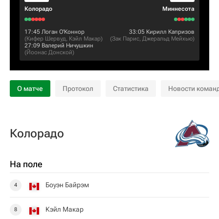
Колорадо
Миннесота
17:45
Логан О'Коннор
33:05
Кирилл Капризов
(
Кифер Шервуд
,
Кэйл Макар
)
(
Зак Парис
,
Джеральд Мейхью
)
27:09
Валерий Ничушкин
(
Йоонас Донской
)
О матче
Протокол
Статистика
Новости коман
Колорадо
На поле
Боуэн Байрэм
4
Кэйл Макар
8