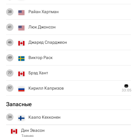
Райан Хартман
38
Люк Джонсон
41
Джаред Спарджеон
46
Виктор Раск
49
Брэд Хант
77
Кирилл Капризов
97
33:05
Запасные
Каапо Кехконен
34
Дин Эвасон
Тренер