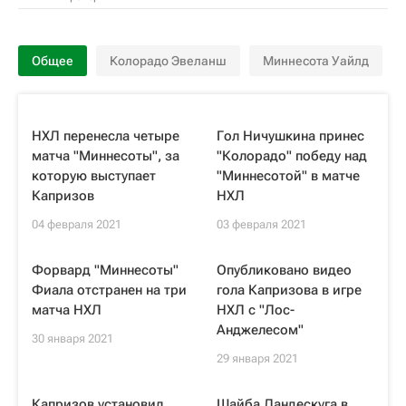
Общее
Колорадо Эвеланш
Миннесота Уайлд
НХЛ перенесла четыре
Гол Ничушкина принес
матча "Миннесоты", за
"Колорадо" победу над
которую выступает
"Миннесотой" в матче
Капризов
НХЛ
04 февраля 2021
03 февраля 2021
Форвард "Миннесоты"
Опубликовано видео
Фиала отстранен на три
гола Капризова в игре
матча НХЛ
НХЛ с "Лос-
Анджелесом"
30 января 2021
29 января 2021
Капризов установил
Шайба Ландескуга в