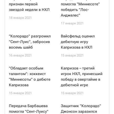
признан первой
помогла "Миннесоте"
звездой недели в НХЛ
победить "Лос-
Анджелес"
18 января 2021
17 января 2021
"Колорадо" разгромил
Вайсфельд оценил
"Сент-Луис", забросив
дебютную игру
восемь шайб
Капризова в НХЛ
16 января 2021
15 января 2021
"Обладает особым
Капризов – третий
талантом": хоккеист
игрок НХЛ, принесший
"Миннесоты" о дебюте
победу в овертайме в
Капризова
дебютной игре
15 января 2021
15 января 2021
Передача Барбашева
Защитник "Колорадо"
помогла "Сент-Луису"
Джонсон заразился