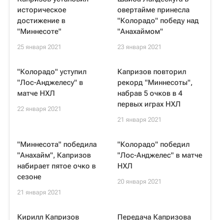
историческое
овертайме принесла
достижение в
"Колорадо" победу над
"Миннесоте"
"Анахаймом"
25 января 2021
23 января 2021
"Колорадо" уступил
Капризов повторил
"Лос-Анджелесу" в
рекорд "Миннесоты",
матче НХЛ
набрав 5 очков в 4
первых играх НХЛ
22 января 2021
21 января 2021
"Миннесота" победила
"Колорадо" победил
"Анахайм", Капризов
"Лос-Анджелес" в матче
набирает пятое очко в
НХЛ
сезоне
20 января 2021
21 января 2021
Кирилл Капризов
Передача Капризова