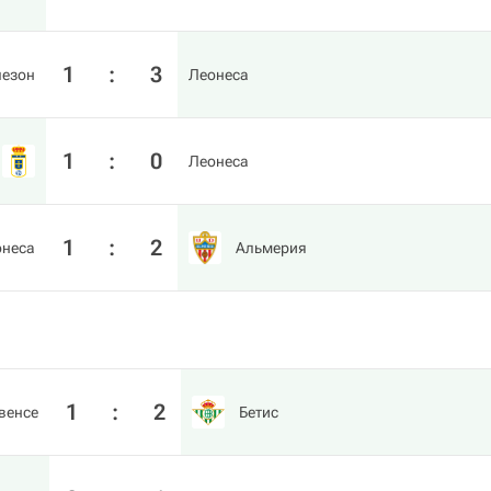
1
:
3
пезон
Леонеса
1
:
0
Леонеса
1
:
2
онеса
Альмерия
1
:
2
венсе
Бетис