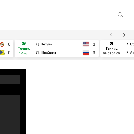
0
2
Д. Пегула
А. С
Теннис
Теннис
0
3
Д. Шнайдер
Е. А
1-й сет
09.08 02:00