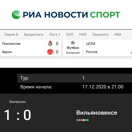
Серия А
Бундеслига
Лига 1
КХЛ
НХЛ
Евролига
НБА
0
Локомотив
ЦСКА
Футбол
0
Акрон
Ростов
Завершен
Тур:
1
Время начала:
17.12.2020 в 21:00
Завершен
1
:
0
Вильяновенсе