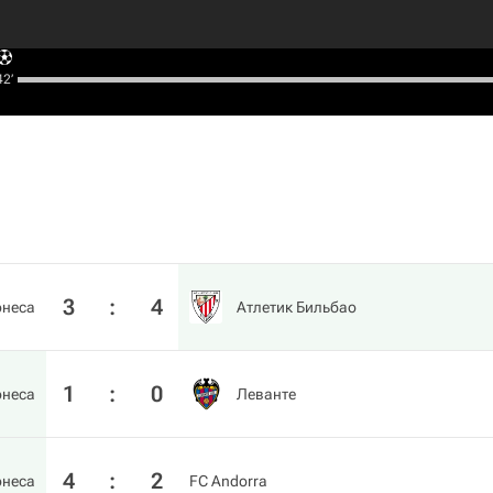
2‎’‎
3
:
4
онеса
Атлетик Бильбао
1
:
0
онеса
Леванте
4
:
2
онеса
FC Andorra