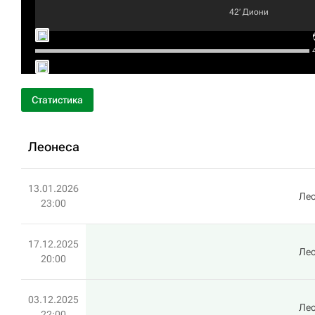
42‎’‎
Диони
4
Статистика
Леонеса
13.01.2026
Ле
23:00
17.12.2025
Ле
20:00
03.12.2025
Ле
22:00