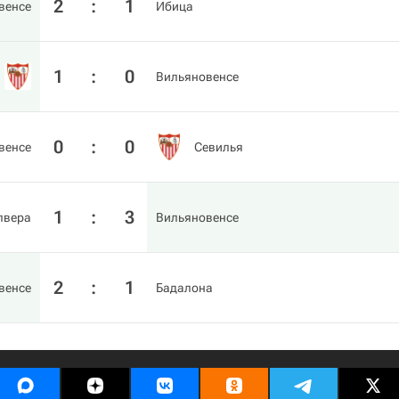
2
:
1
венсе
Ибица
1
:
0
Вильяновенсе
0
:
0
венсе
Севилья
1
:
3
лвера
Вильяновенсе
2
:
1
венсе
Бадалона