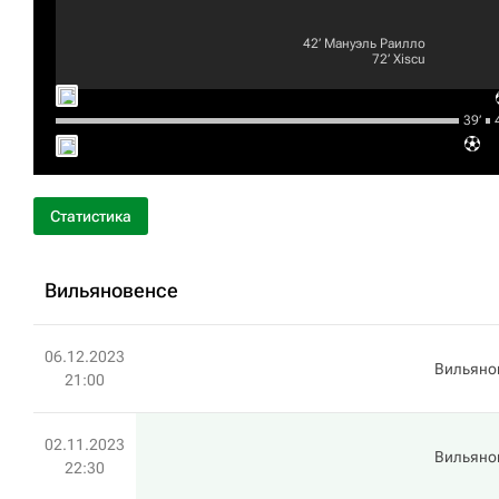
42‎’‎
Мануэль Раилло
72‎’‎
Xiscu
39‎’‎
4
Статистика
Вильяновенсе
06.12.2023
Вильяно
21:00
02.11.2023
Вильяно
22:30