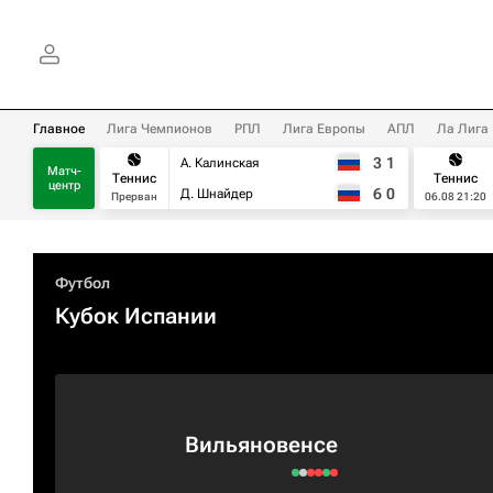
Главное
Лига Чемпионов
РПЛ
Лига Европы
АПЛ
Ла Лига
3
1
А. Калинская
Матч-
Теннис
Теннис
центр
6
0
Д. Шнайдер
Прерван
06.08 21:20
Футбол
Кубок Испании
Вильяновенсе