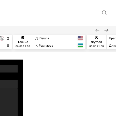
2
Д. Пегула
Браг
Теннис
Футбол
0
К. Рахимова
Дин
06.08 21:10
06.08 21:30