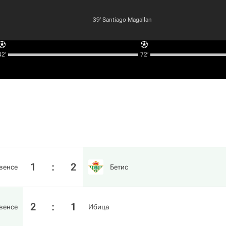
39‎’‎
Santiago Magallan
2‎’‎
72‎’‎
1
:
2
венсе
Бетис
2
:
1
венсе
Ибица