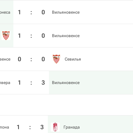
1
:
0
онеса
Вильяновенсе
1
:
0
Вильяновенсе
0
:
0
венсе
Севилья
1
:
3
лвера
Вильяновенсе
1
:
3
лона
Гранада