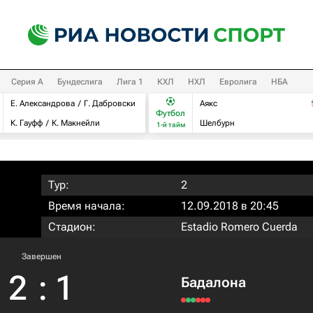
Серия А
Бундеслига
Лига 1
КХЛ
НХЛ
Евролига
НБА
Е. Александрова
Г. Дабровски
Аякс
Футбол
К. Гауфф
К. Макнейли
Шелбурн
1-й тайм
Тур:
2
Время начала:
12.09.2018 в 20:45
Стадион:
Estadio Romero Cuerda
Завершен
2
:
1
Бадалона