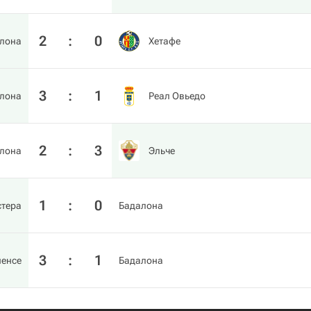
2
:
0
лона
Хетафе
3
:
1
лона
Реал Овьедо
2
:
3
лона
Эльче
1
:
0
стера
Бадалона
3
:
1
енсе
Бадалона