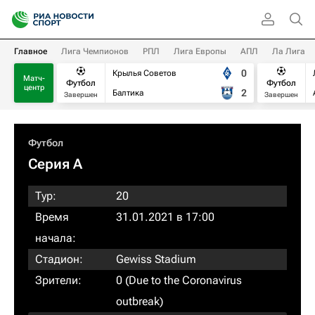
Главное
Лига Чемпионов
РПЛ
Лига Европы
АПЛ
Ла Лига
0
Крылья Советов
Матч-
Футбол
Футбол
центр
2
Балтика
Завершен
Завершен
Футбол
Серия А
Тур:
20
Время
31.01.2021 в 17:00
начала:
Стадион:
Gewiss Stadium
Зрители:
0 (Due to the Coronavirus
outbreak)