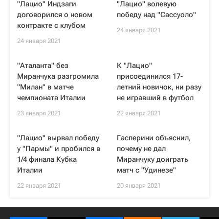
"Лацио" Индзаги
"Лацио" волевую
договорился о новом
победу над "Сассуоло"
контракте с клубом
24 января 2021
24 января 2021
"Аталанта" без
К "Лацио"
Миранчука разгромила
присоединился 17-
"Милан" в матче
летний новичок, ни разу
чемпионата Италии
не игравший в футбол
23 января 2021
22 января 2021
"Лацио" вырвал победу
Гасперини объяснил,
у "Пармы" и пробился в
почему не дал
1/4 финала Кубка
Миранчуку доиграть
Италии
матч с "Удинезе"
22 января 2021
20 января 2021