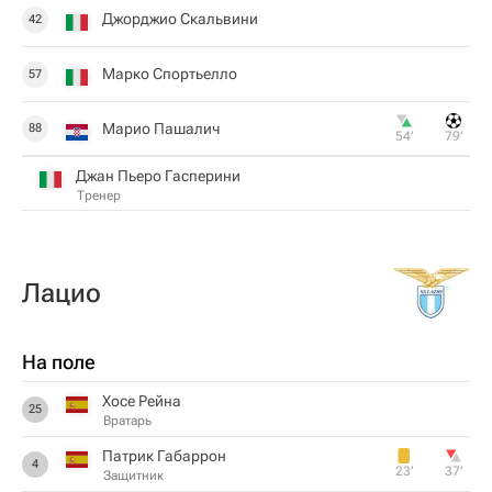
Джорджио Скальвини
42
Марко Спортьелло
57
Марио Пашалич
88
54‎’‎
79‎’‎
Джан Пьеро Гасперини
Тренер
Лацио
На поле
Хосе Рейна
25
Вратарь
Патрик Габаррон
4
23‎’‎
37‎’‎
Защитник