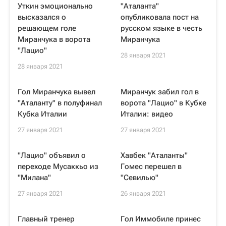
Уткин эмоционально
"Аталанта"
высказался о
опубликовала пост на
решающем голе
русском языке в честь
Миранчука в ворота
Миранчука
"Лацио"
28 января 2021
28 января 2021
Гол Миранчука вывел
Миранчук забил гол в
"Аталанту" в полуфинал
ворота "Лацио" в Кубке
Кубка Италии
Италии: видео
27 января 2021
27 января 2021
"Лацио" объявил о
Хавбек "Аталанты"
переходе Мусаккьо из
Гомес перешел в
"Милана"
"Севилью"
27 января 2021
26 января 2021
Главный тренер
Гол Иммобиле принес