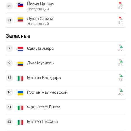
Йосип Иличич
72
67‎’‎
Нападающий
Дуван Сапата
91
54‎’‎
Нападающий
Запасные
Сам Ламмерс
7
67‎’‎
Луис Муриэль
9
54‎’‎
Маттиа Кальдара
13
78‎’‎
Руслан Малиновский
18
46‎’‎
Франческо Росси
31
Маттео Пессина
32