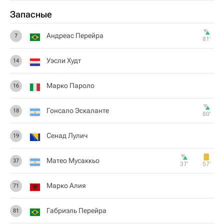
Запасные
Андреас Перейра
7
81‎’‎
Уэсли Худт
14
Марко Пароло
16
Гонсало Эскаланте
18
80‎’‎
Сенад Лулич
19
Матео Мусаккьо
37
37‎’‎
57‎’‎
Марко Алия
71
Габриэль Перейра
81