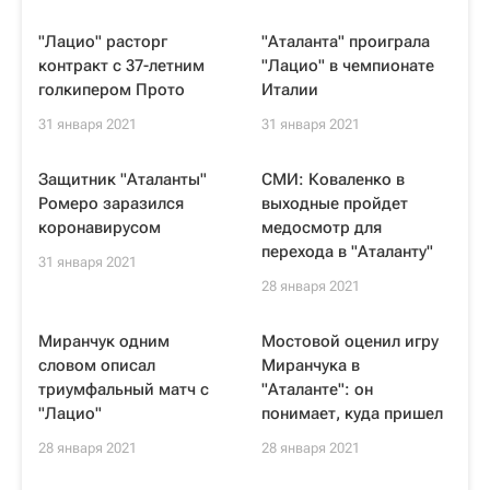
"Лацио" расторг
"Аталанта" проиграла
контракт с 37-летним
"Лацио" в чемпионате
голкипером Прото
Италии
31 января 2021
31 января 2021
Защитник "Аталанты"
СМИ: Коваленко в
Ромеро заразился
выходные пройдет
коронавирусом
медосмотр для
перехода в "Аталанту"
31 января 2021
28 января 2021
Миранчук одним
Мостовой оценил игру
словом описал
Миранчука в
триумфальный матч с
"Аталанте": он
"Лацио"
понимает, куда пришел
28 января 2021
28 января 2021