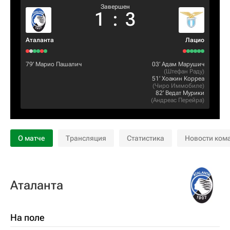
Завершен
1
:
3
Аталанта
Лацио
79‎’‎
Марио Пашалич
03‎’‎
Адам Марушич
(
Штефан Раду
)
51‎’‎
Хоакин Корреа
(
Чиро Иммобиле
)
82‎’‎
Ведат Мурики
(
Андреас Перейра
)
О матче
Трансляция
Статистика
Новости ком
Аталанта
На поле