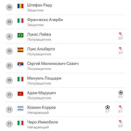
Штефан Раду
26
Защитник
Франческо Ачерби
33
Защитник
Лукас Лейва
6
80‎’‎
Полузащитник
Луис Альберто
10
59‎’‎
Полузащитник
Сергей Милинкович-Савич
21
Полузащитник
Мануэль Лаццари
29
Полузащитник
Адам Марушич
77
03‎’‎
Полузащитник
Хоакин Корреа
11
51‎’‎
81‎’‎
Нападающий
Чиро Иммобиле
17
80‎’‎
Нападающий