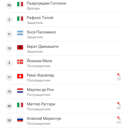
Пьерлуиджи Голлини
95
Вратарь
Рафаэл Толой
2
Защитник
Хосе Паломино
6
Защитник
Берат Джимшити
19
Защитник
Йоаким Меле
3
Полузащитник
Ремо Фройлер
11
78‎’‎
Полузащитник
Мартен де Рон
15
Полузащитник
Маттео Руггери
40
46‎’‎
Полузащитник
Алексей Миранчук
59
54‎’‎
Полузащитник