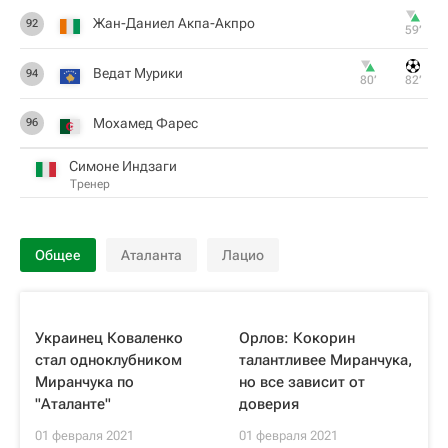
Жан-Даниел Акпа-Акпро
92
59‎’‎
Ведат Мурики
94
80‎’‎
82‎’‎
Мохамед Фарес
96
Симоне Индзаги
Тренер
Общее
Аталанта
Лацио
Украинец Коваленко
Орлов: Кокорин
стал одноклубником
талантливее Миранчука,
Миранчука по
но все зависит от
"Аталанте"
доверия
01 февраля 2021
01 февраля 2021