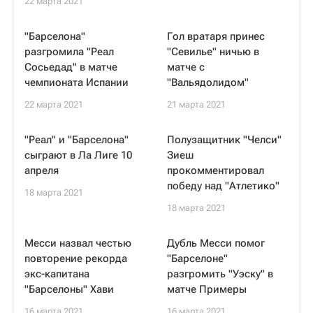
22 марта 2021
"Барселона"
Гол вратаря принес
разгромила "Реал
"Севилье" ничью в
Сосьедад" в матче
матче с
чемпионата Испании
"Вальядолидом"
22 марта 2021
21 марта 2021
"Реал" и "Барселона"
Полузащитник "Челси"
сыграют в Ла Лиге 10
Зиеш
апреля
прокомментировал
победу над "Атлетико"
18 марта 2021
18 марта 2021
Месси назвал честью
Дубль Месси помог
повторение рекорда
"Барселоне"
экс-капитана
разгромить "Уэску" в
"Барселоны" Хави
матче Примеры
16 марта 2021
16 марта 2021