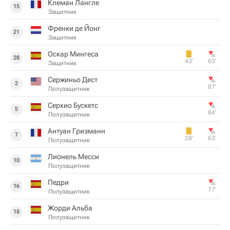
Клеман Лангле
15
Защитник
Френки де Йонг
21
Защитник
Оскар Мингеса
28
43‎’‎
63‎’‎
Защитник
Сержиньо Дест
2
87‎’‎
Полузащитник
Серхио Бускетс
5
64‎’‎
Полузащитник
Антуан Гризманн
7
28‎’‎
63‎’‎
Полузащитник
Лионель Месси
10
Полузащитник
Педри
16
77‎’‎
Полузащитник
Жорди Альба
18
Полузащитник