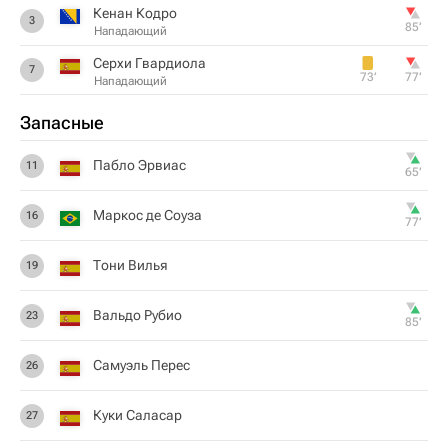
Кенан Кодро
3
85‎’‎
Нападающий
Серхи Гвардиола
7
73‎’‎
77‎’‎
Нападающий
Запасные
Пабло Эрвиас
11
65‎’‎
Маркос де Соуза
16
77‎’‎
Тони Вилья
19
Вальдо Рубио
23
85‎’‎
Самуэль Перес
26
Куки Саласар
27