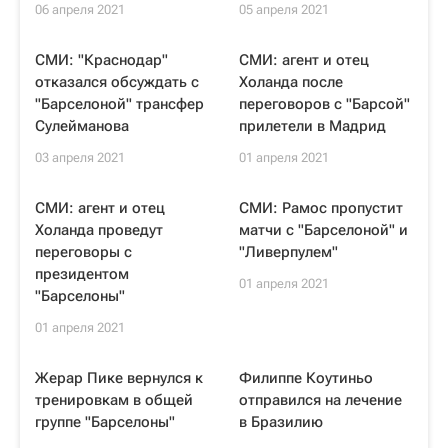
06 апреля 2021
05 апреля 2021
СМИ: "Краснодар"
СМИ: агент и отец
отказался обсуждать с
Холанда после
"Барселоной" трансфер
переговоров с "Барсой"
Сулейманова
прилетели в Мадрид
03 апреля 2021
01 апреля 2021
СМИ: агент и отец
СМИ: Рамос пропустит
Холанда проведут
матчи с "Барселоной" и
переговоры с
"Ливерпулем"
президентом
01 апреля 2021
"Барселоны"
01 апреля 2021
Жерар Пике вернулся к
Филиппе Коутиньо
тренировкам в общей
отправился на лечение
группе "Барселоны"
в Бразилию