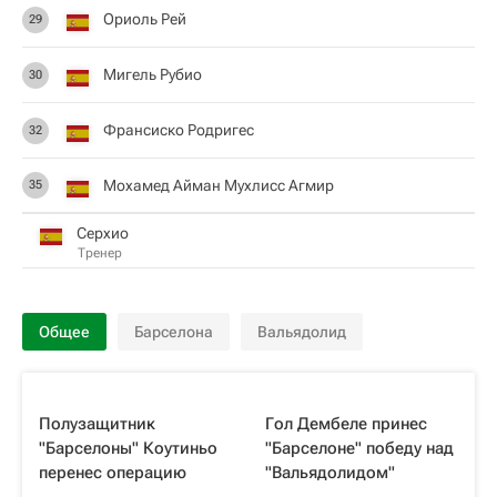
Ориоль Рей
29
Мигель Рубио
30
Франсиско Родригес
32
Мохамед Айман Мухлисс Агмир
35
Серхио
Тренер
Общее
Барселона
Вальядолид
Полузащитник
Гол Дембеле принес
"Барселоны" Коутиньо
"Барселоне" победу над
перенес операцию
"Вальядолидом"