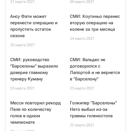
31 марта 2021
30 марта 2021
Ансу Фати может
СМИ: Коутиньо перенес
перенести операцию и
вторую операцию на
пропустить остаток
колене за три месяца
сезона
24 марта 2021
25 марта 2021
СМИ: руководство
СМИ: Вальдес не
"Барселоны" выразило
договорился с
доверие главному
Лапортой и не вернется
тренеру Куману
в "Барселону"
23 марта 2021
23 марта 2021
Месси повторил рекорд
Голкипер "Барселоны"
Пеле по количеству
Нето выбыл из-за
голов в одном
травмы голеностопа
чемпионате
22 марта 2021