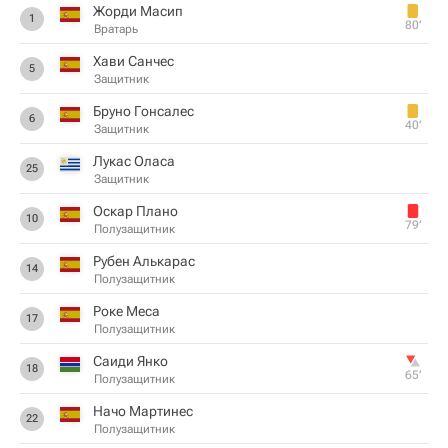
Жорди Масип
1
80‎’‎
Вратарь
Хави Санчес
5
Защитник
Бруно Гонсалес
6
40‎’‎
Защитник
Лукас Оласа
25
Защитник
Оскар Плано
10
79‎’‎
Полузащитник
Рубен Алькарас
14
Полузащитник
Роке Меса
17
Полузащитник
Саиди Янко
18
65‎’‎
Полузащитник
Начо Мартинес
22
Полузащитник