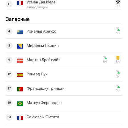
Усман Дембеле
11
90‎’‎
Нападающий
Запасные
Рональд Араухо
4
63‎’‎
Миралем Пьянич
8
Мартин Брейтуэйт
9
64‎’‎
84‎’‎
Рикард Пуч
12
87‎’‎
Франсишку Тринкан
17
63‎’‎
Матеус Фернандес
19
Самюэль Юмтити
23