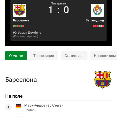
Завершен
1
:
0
Барселона
Вальядолид
90‎’‎
Усман Дембеле
(
Рональд Араухо
)
О матче
Трансляция
Статистика
Новости ком
Барселона
На поле
Марк-Андре тер Стеген
1
Вратарь