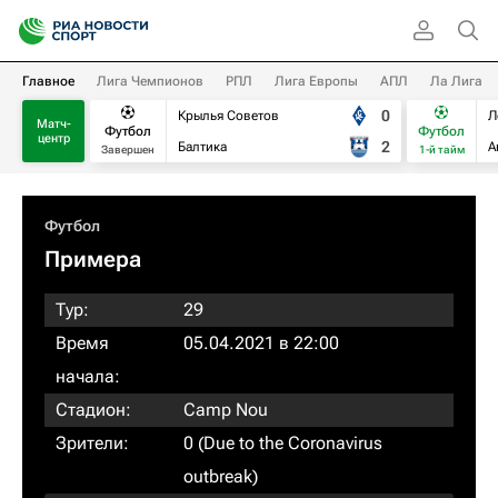
Главное
Лига Чемпионов
РПЛ
Лига Европы
АПЛ
Ла Лига
0
Крылья Советов
Л
Матч-
Футбол
Футбол
центр
2
Балтика
А
Завершен
1-й тайм
Футбол
Примера
Тур:
29
Время
05.04.2021 в 22:00
начала:
Стадион:
Camp Nou
Зрители:
0 (Due to the Coronavirus
outbreak)