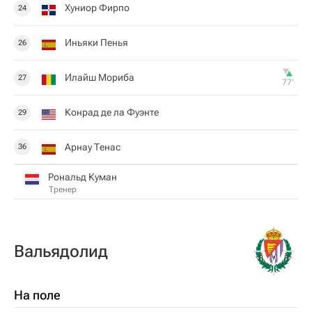
Хуниор Фирпо
24
Иньяки Пенья
26
Илайш Мориба
27
77‎’‎
Конрад де ла Фуэнте
29
Арнау Тенас
36
Рональд Куман
Тренер
Вальядолид
На поле