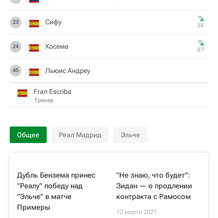
Сифу
23
36‎’‎
Хосема
24
87‎’‎
Льюис Андреу
45
Fran Escriba
Тренер
Общее
Реал Мадрид
Эльче
Дубль Бензема принес
"Не знаю, что будет":
"Реалу" победу над
Зидан — о продлении
"Эльче" в матче
контракта с Рамосом
Примеры
12 марта 2021