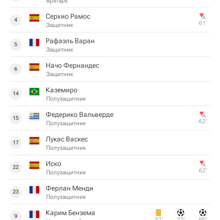
Вратарь
Серхио Рамос
4
61‎’‎
Защитник
Рафаэль Варан
5
Защитник
Начо Фернандес
6
Защитник
Каземиро
14
Полузащитник
Федерико Вальверде
15
62‎’‎
Полузащитник
Лукас Васкес
17
Полузащитник
Иcкo
22
62‎’‎
Полузащитник
Ферлан Менди
23
Полузащитник
Карим Бензема
9
37‎’‎
73‎’‎
90‎’‎