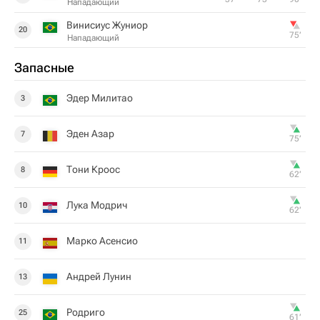
Нападающий
Винисиус Жуниор
20
75‎’‎
Нападающий
Запасные
Эдер Милитао
3
Эден Азар
7
75‎’‎
Тони Кроос
8
62‎’‎
Лука Модрич
10
62‎’‎
Марко Асенсио
11
Андрей Лунин
13
Родриго
25
61‎’‎