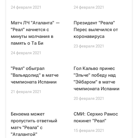
24 февраля 2021
24 февраля 2021
Матч ЛЧ "Аталанта" —
Президент "Реала"
"Реал" начнется с
Перес вылечился от
минуты молчания в
коронавируса
память о Та Би
23 февраля 2021
24 февраля 2021
"Реал" обыграл
Гол Кальво принес
"Вальядолид" в матче
"Эльче" победу над
чемпионата Испании
"Эйбаром" в матче
чемпионата Испании
21 февраля 2021
20 февраля 2021
Бензема может
СМИ: Серхио Рамос
пропустить ответный
покинет "Реал"
матч "Реала" с
15 февраля 2021
"Аталантой"