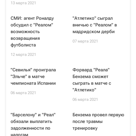
13 марта 2021
СМИ: агент Роналду
"Атлетико" сыграл
обсудил с "Реалом"
вничью с "Реалом" в
возможность
мадридском дерби
возвращения
07 марта 2021
футболиста
12 марта 2021
"Севилья" проиграла
Форвард "Реала"
"Эльче" в матче
Бензема сможет
чемпионата Испании
сыграть в матче с
"Атлетико"
06 марта 2021
06 марта 2021
"Барселону" и "Реал"
Бензема провел первую
обязали выплатить
после травмы
задолженности по
тренировку
налогам