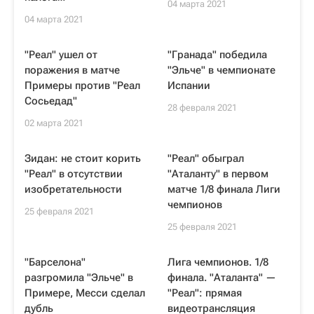
04 марта 2021
04 марта 2021
"Реал" ушел от
"Гранада" победила
поражения в матче
"Эльче" в чемпионате
Примеры против "Реал
Испании
Сосьедад"
28 февраля 2021
02 марта 2021
Зидан: не стоит корить
"Реал" обыграл
"Реал" в отсутствии
"Аталанту" в первом
изобретательности
матче 1/8 финала Лиги
чемпионов
25 февраля 2021
25 февраля 2021
"Барселона"
Лига чемпионов. 1/8
разгромила "Эльче" в
финала. "Аталанта" —
Примере, Месси сделал
"Реал": прямая
дубль
видеотрансляция