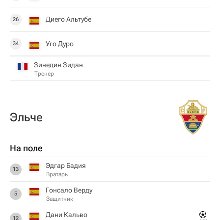
Диего Альтубе
26
Уго Дуро
34
Зинедин Зидан
Тренер
Эльче
На поле
Эдгар Бадия
13
Вратарь
Гонсало Верду
5
Защитник
Дани Кальво
12