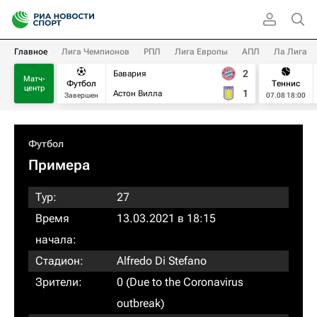
Главное
Лига Чемпионов
РПЛ
Лига Европы
АПЛ
Ла Лига
2
Бавария
Матч-
Футбол
Теннис
центр
1
Астон Вилла
Завершен
07.08 18:00
Футбол
Примера
Тур:
27
Время
13.03.2021 в 18:15
начала:
Стадион:
Alfredo Di Stefano
Зрители:
0 (Due to the Coronavirus
outbreak)