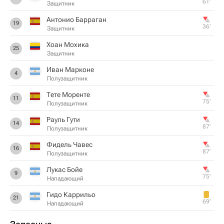
61‎’‎
Защитник
Антонио Барраган
19
36‎’‎
Защитник
Хоан Мохика
25
Защитник
Иван Марконе
4
Полузащитник
Тете Моренте
11
75‎’‎
Полузащитник
Рауль Гути
14
87‎’‎
Полузащитник
Фидель Чавес
16
87‎’‎
Полузащитник
Лукас Бойе
9
75‎’‎
Нападающий
Гидо Каррильо
21
69‎’‎
Нападающий