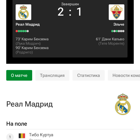
Завершен
2
:
1
Реал Мадрид
Эльче
73‎’‎
Карим Бензема
61‎’‎
Дани Кальво
(
Лука Модрич
)
(
Тете Моренте
)
90‎’‎
Карим Бензема
(
Родриго
)
О матче
Трансляция
Статистика
Новости ком
Реал Мадрид
На поле
Тибо Куртуа
1