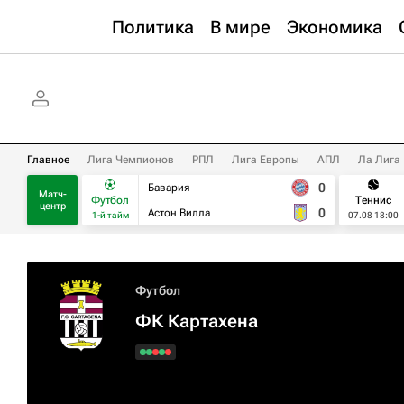
Политика
В мире
Экономика
Главное
Лига Чемпионов
РПЛ
Лига Европы
АПЛ
Ла Лига
0
Бавария
Матч-
Футбол
Теннис
центр
0
Астон Вилла
1-й тайм
07.08 18:00
Футбол
ФК Картахена