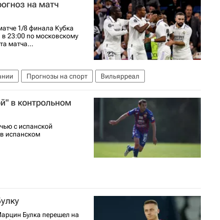
рогноз на матч
матче 1/8 финала Кубка
 в 23:00 по московскому
а матча...
ании
Прогнозы на спорт
Вильярреал
й" в контрольном
чью с испанской
 в испанском
Булку
Марцин Булка перешел на