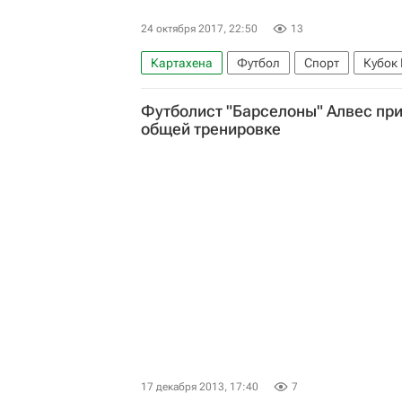
24 октября 2017, 22:50
13
Картахена
Футбол
Спорт
Кубок
Луис Муриэль
Пабло Сарабия
Футболист "Барселоны" Алвес при
общей тренировке
17 декабря 2013, 17:40
7