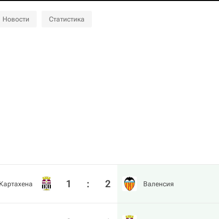
Новости
Статистика
1
:
2
Картахена
Валенсия