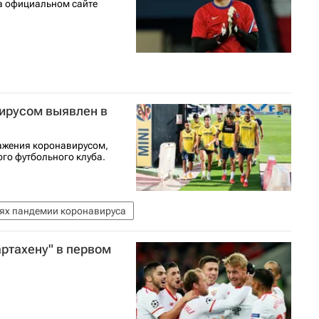
на официальном сайте
ирусом выявлен в
ажения коронавирусом,
го футбольного клуба.
иях пандемии коронавируса
артахену" в первом