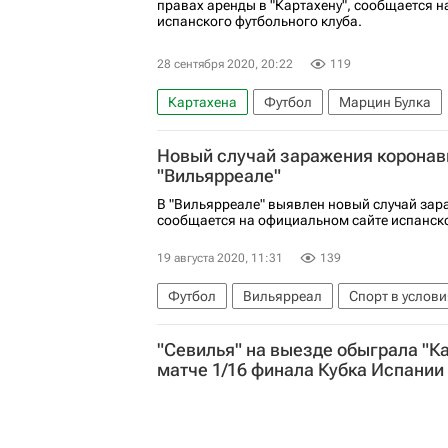
правах аренды в "Картахену", сообщается 
испанского футбольного клуба.
28 сентября 2020, 20:22
119
Картахена
Футбол
Марцин Булка
Новый случай заражения коронав
"Вильярреале"
В "Вильярреале" выявлен новый случай зар
сообщается на официальном сайте испанско
19 августа 2020, 11:31
139
Футбол
Вильярреал
Спорт в услов
"Севилья" на выезде обыграла "К
матче 1/16 финала Кубка Испании