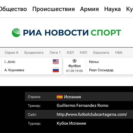
Общество
Происшествия
Армия
Наука
Ку
Серия А
Бундеслига
Лига 1
КХЛ
НХЛ
Евролига
НБА
I. Jovic
Кельн
Футбол
А. Корнеева
Реал Сосьедад
07.08 19:00
Испания
Страна:
Guillermo Fernandez Romo
Тренер:
http://www.futbolclubcartagena.com/
Сайт:
Кубок Испании
Турнир: