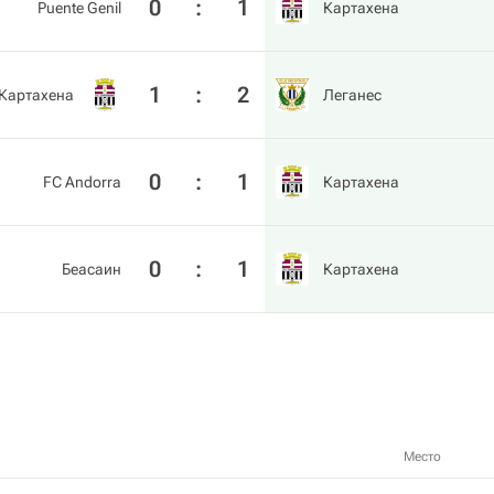
0
:
1
Puente Genil
Картахена
1
:
2
Картахена
Леганес
0
:
1
FC Andorra
Картахена
0
:
1
Беасаин
Картахена
Место