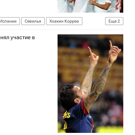
 Испании
Севилья
Хоакин Корреа
Еще
2
нял участие в