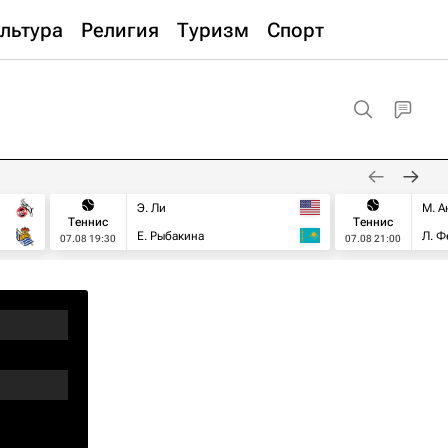
льтура
Религия
Туризм
Спорт
Э. Ли
М. А
Теннис
Теннис
Е. Рыбакина
Л. Ф
07.08 19:30
07.08 21:00