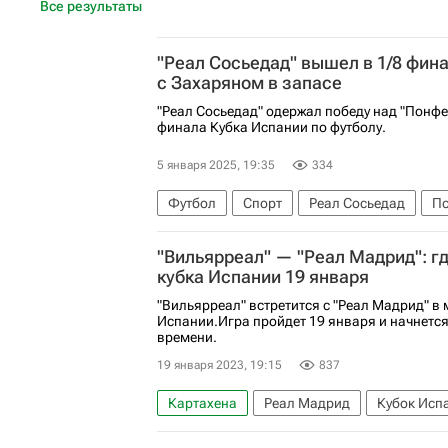
Все результаты
"Реал Сосьедад" вышел в 1/8 фин
с Захаряном в запасе
"Реал Сосьедад" одержал победу над "Понфе
финала Кубка Испании по футболу.
5 января 2025, 19:35
334
Футбол
Спорт
Реал Сосьедад
П
"Вильярреал" — "Реал Мадрид": г
кубка Испании 19 января
"Вильярреал" встретится с "Реал Мадрид" в 
Испании.Игра пройдет 19 января и начнется
времени.
19 января 2023, 19:15
837
Картахена
Реал Мадрид
Кубок Исп