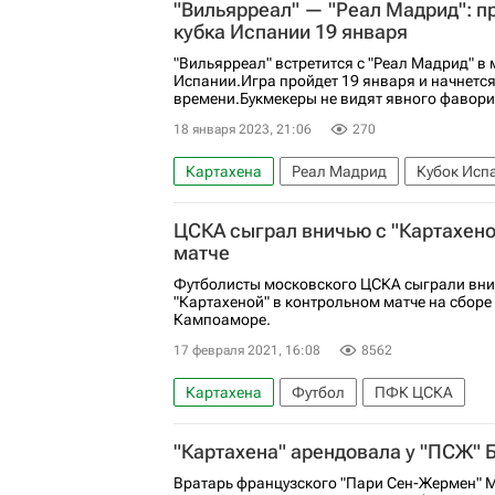
"Вильярреал" — "Реал Мадрид": п
кубка Испании 19 января
"Вильярреал" встретится с "Реал Мадрид" в 
Испании.Игра пройдет 19 января и начнется
времени.Букмекеры не видят явного фаворит
18 января 2023, 21:06
270
Картахена
Реал Мадрид
Кубок Исп
ЦСКА сыграл вничью с "Картахено
матче
Футболисты московского ЦСКА сыграли вни
"Картахеной" в контрольном матче на сборе
Кампоаморе.
17 февраля 2021, 16:08
8562
Картахена
Футбол
ПФК ЦСКА
"Картахена" арендовала у "ПСЖ" 
Вратарь французского "Пари Сен-Жермен" 