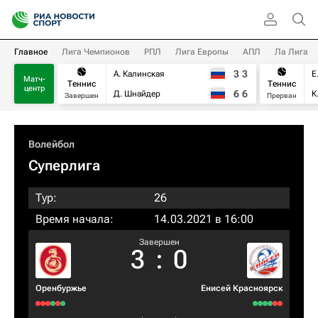
Главное
Лига Чемпионов
РПЛ
Лига Европы
АПЛ
Ла Лига
3
3
А. Калинская
Е
Матч-
Теннис
Теннис
центр
6
6
Д. Шнайдер
К
Завершен
Прерван
Волейбол
Суперлига
Тур:
26
Время начала:
14.03.2021 в 16:00
Завершен
3
:
0
Оренбуржье
Енисей Красноярск