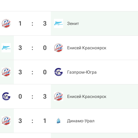
1
:
3
Зенит
3
:
0
Енисей Красноярск
3
:
0
Газпром-Югра
0
:
3
Енисей Красноярск
3
:
1
Динамо-Урал