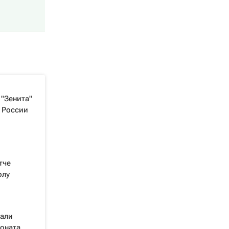
"Зенита"
 России
тче
олу
рали
ионата