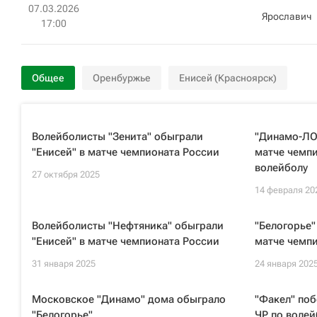
07.03.2026
Ярославич
17:00
Общее
Оренбуржье
Енисей (Красноярск)
Волейболисты "Зенита" обыграли
"Динамо-ЛО"
"Енисей" в матче чемпионата России
матче чемпи
волейболу
27 октября 2025
14 февраля 20
Волейболисты "Нефтяника" обыграли
"Белогорье"
"Енисей" в матче чемпионата России
матче чемп
31 января 2025
24 января 202
Московское "Динамо" дома обыграло
"Факел" поб
"Белогорье"
ЧР по волей