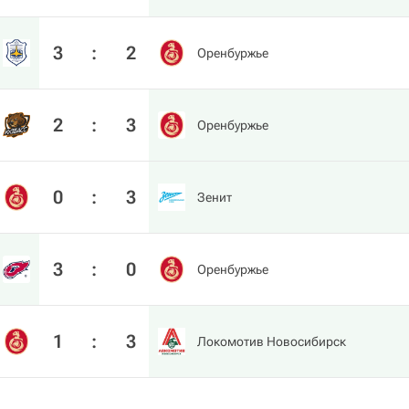
3
:
2
Оренбуржье
2
:
3
Оренбуржье
0
:
3
Зенит
3
:
0
Оренбуржье
1
:
3
Локомотив Новосибирск