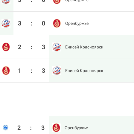
3
:
0
Оренбуржье
2
:
3
Енисей Красноярск
1
:
3
Енисей Красноярск
2
:
3
Оренбуржье