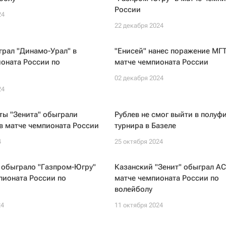
России
24
22 декабря 2024
грал "Динамо-Урал" в
"Енисей" нанес поражение МГТ
оната России по
матче чемпионата России
02 декабря 2024
24
ты "Зенита" обыграли
Рублев не смог выйти в полуф
в матче чемпионата России
турнира в Базеле
4
25 октября 2024
 обыграло "Газпром-Югру"
Казанский "Зенит" обыграл АС
пионата России по
матче чемпионата России по
волейболу
24
11 октября 2024