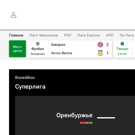
Главное
Лига Чемпионов
РПЛ
Лига Европы
АПЛ
Ла Лига
2
Бавария
Матч-
Футбол
Теннис
центр
1
Астон Вилла
Завершен
2-й сет
Волейбол
Суперлига
Оренбуржье