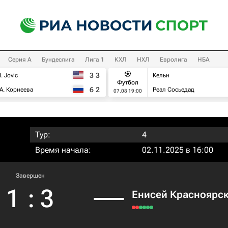
Серия А
Бундеслига
Лига 1
КХЛ
НХЛ
Евролига
НБА
3
3
I. Jovic
Кельн
Футбол
6
2
А. Корнеева
Реал Сосьедад
07.08 19:00
Тур:
4
Время начала:
02.11.2025 в 16:00
Завершен
1
:
3
Енисей Красноярс