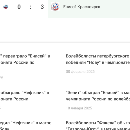
0
:
3
Енисей Красноярск
 переиграло "Енисей" в
Волейболисты петербургского 
оната России по
победили "Нову" в чемпионате
08 февраля 2025
25
 обыграло "Нефтяник" в
"Зенит" обыграл "Енисей" в ма
ионата России
чемпионата России по волейб
5
18 января 2025
едил "Нефтяник" в матче
Волейболисты "Факела" обыг
болу
"Газпром-Югру" в матче чемп