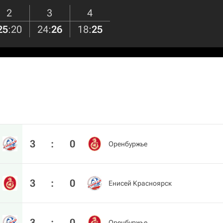
2
3
4
25
:
20
24
:
26
18
:
25
3
:
0
Оренбуржье
3
:
0
Енисей Красноярск
3
:
0
Оренбуржье