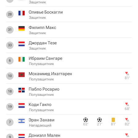
Защитник
Оливье Боскагли
28
Защитник
Филипп Макс
31
Защитник
Джордан Тезе
33
Защитник
Ибраим Сангаре
6
Полузащитник
Мохаммед Ихаттарен
10
81‎’‎
Полузащитник
Пабло Росарио
18
Полузащитник
Коди Гакпо
19
68‎’‎
Полузащитник
Эран Захави
7
02‎’‎
21‎’‎
81‎’‎
82‎’‎
Нападающий
Дониэлл Мален
9