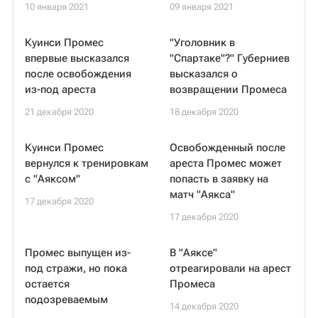
10 января 2021
09 января 2021
Куинси Промес
"Уголовник в
впервые высказался
"Спартаке"?" Губерниев
после освобождения
высказался о
из-под ареста
возвращении Промеса
21 декабря 2020
18 декабря 2020
Куинси Промес
Освобожденный после
вернулся к тренировкам
ареста Промес может
с "Аяксом"
попасть в заявку на
матч "Аякса"
17 декабря 2020
17 декабря 2020
Промес выпущен из-
В "Аяксе"
под стражи, но пока
отреагировали на арест
остается
Промеса
подозреваемым
14 декабря 2020