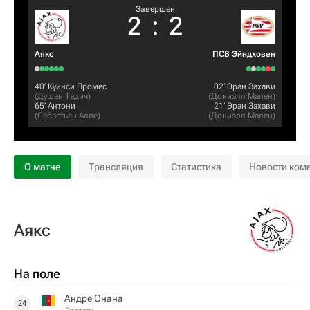
Завершен
2
:
2
Аякс
ПСВ Эйндховен
40‎’‎
Куинси Промес
02‎’‎
Эран Захави
(
Душан Тадич
)
(
Дониэлл Мален
)
65‎’‎
Антони
21‎’‎
Эран Захави
(
Себастьен Алле
)
(
Дониэлл Мален
)
О матче
Трансляция
Статистика
Новости ком
Аякс
На поле
Андре Онана
24