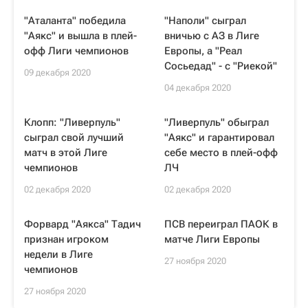
"Аталанта" победила
"Наполи" сыграл
"Аякс" и вышла в плей-
вничью с АЗ в Лиге
офф Лиги чемпионов
Европы, а "Реал
Сосьедад" - с "Риекой"
09 декабря 2020
04 декабря 2020
Клопп: "Ливерпуль"
"Ливерпуль" обыграл
сыграл свой лучший
"Аякс" и гарантировал
матч в этой Лиге
себе место в плей-офф
чемпионов
ЛЧ
02 декабря 2020
02 декабря 2020
Форвард "Аякса" Тадич
ПСВ переиграл ПАОК в
признан игроком
матче Лиги Европы
недели в Лиге
27 ноября 2020
чемпионов
27 ноября 2020