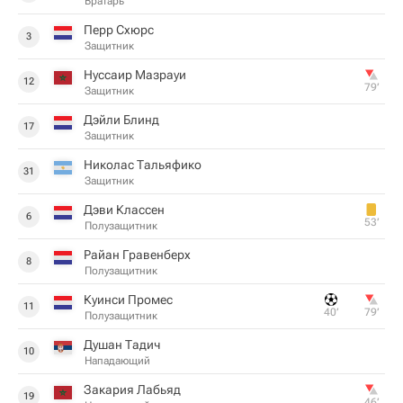
Вратарь
Перр Схюрс
3
Защитник
Нуссаир Мазрауи
12
79‎’‎
Защитник
Дэйли Блинд
17
Защитник
Николас Тальяфико
31
Защитник
Дэви Классен
6
53‎’‎
Полузащитник
Райан Гравенберх
8
Полузащитник
Куинси Промес
11
40‎’‎
79‎’‎
Полузащитник
Душан Тадич
10
Нападающий
Закария Лабьяд
19
46‎’‎