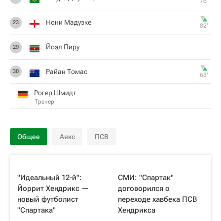
76‎’‎
Нони Мадуэке
23
82‎’‎
Йоэл Пиру
29
Райан Томас
30
68‎’‎
Рогер Шмидт
Тренер
Общее
Аякс
ПСВ
"Идеальный 12-й":
СМИ: "Спартак"
Йоррит Хендрикс —
договорился о
новый футболист
переходе хавбека ПСВ
"Спартака"
Хендрикса