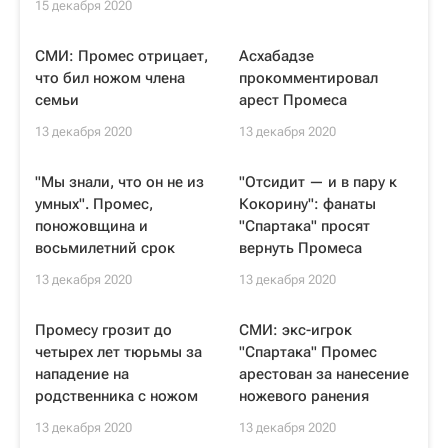
15 декабря 2020
СМИ: Промес отрицает,
Асхабадзе
что бил ножом члена
прокомментировал
семьи
арест Промеса
13 декабря 2020
13 декабря 2020
"Мы знали, что он не из
"Отсидит — и в пару к
умных". Промес,
Кокорину": фанаты
поножовщина и
"Спартака" просят
восьмилетний срок
вернуть Промеса
13 декабря 2020
13 декабря 2020
Промесу грозит до
СМИ: экс-игрок
четырех лет тюрьмы за
"Спартака" Промес
нападение на
арестован за нанесение
родственника с ножом
ножевого ранения
13 декабря 2020
13 декабря 2020