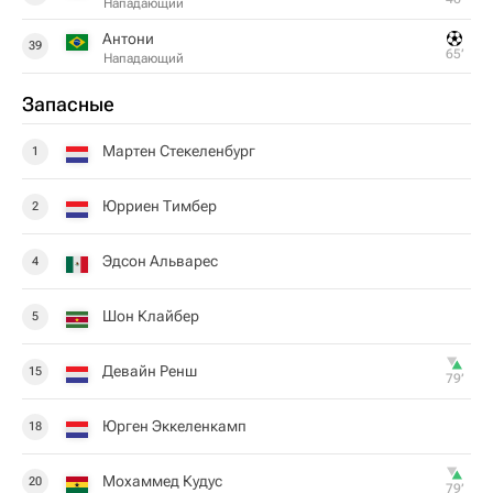
Нападающий
Антони
39
65‎’‎
Нападающий
Запасные
Мартен Стекеленбург
1
Юрриен Тимбер
2
Эдсон Альварес
4
Шон Клайбер
5
Девайн Ренш
15
79‎’‎
Юрген Эккеленкамп
18
Мохаммед Кудус
20
79‎’‎