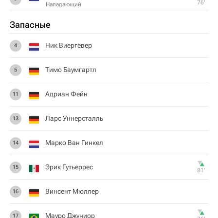
76‎’‎
Нападающий
Запасные
Ник Виергевер
4
Тимо Баумгартл
5
Адриан Фейн
11
Ларс Уннерсталль
13
Марко Ван Гинкел
14
Эрик Гутьеррес
15
81‎’‎
Винсент Мюллер
16
Мауро Джуниор
17