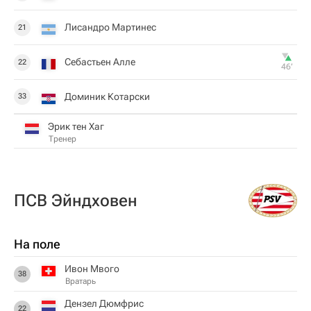
Лисандро Мартинес
21
Себастьен Алле
22
46‎’‎
Доминик Котарски
33
Эрик тен Хаг
Тренер
ПСВ Эйндховен
На поле
Ивон Мвого
38
Вратарь
Дензел Дюмфрис
22