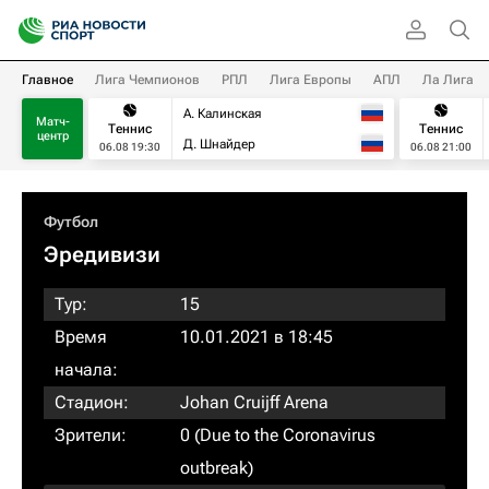
Главное
Лига Чемпионов
РПЛ
Лига Европы
АПЛ
Ла Лига
А. Калинская
Матч-
Теннис
Теннис
центр
Д. Шнайдер
06.08 19:30
06.08 21:00
Футбол
Эредивизи
Тур:
15
Время
10.01.2021 в 18:45
начала:
Стадион:
Johan Cruijff Arena
Зрители:
0 (Due to the Coronavirus
outbreak)