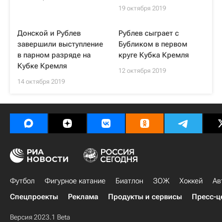
19 октября 2019
Донской и Рублев
Рублев сыграет с
завершили выступление
Бубликом в первом
в парном разряде на
круге Кубка Кремля
Кубке Кремля
12 октября 2019
14 октября 2019
Футбол
Фигурное катание
Биатлон
ЗОЖ
Хоккей
Ав
Спецпроекты
Реклама
Продукты и сервисы
Пресс-ц
Версия 2023.1 Beta