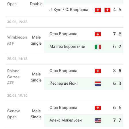
Open
Double
4
5
J. Kym
С. Вавринка
30.06, 19:35
7
6
6
Стэн Вавринка
Wimbledon
Male
ATP
Single
6
7
7
Маттео Берреттини
25.05, 14:15
3
6
3
Стэн Вавринка
Roland
Male
Garros
Single
ATP
6
3
6
Йеспер де Йонг
20.05, 19:10
6
6
Стэн Вавринка
Geneva
Male
Open
Single
7
7
Алекс Микельсен