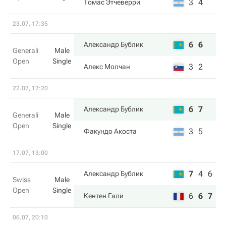
3
4
Томас Этчеверри
23.07, 17:35
6
6
Александр Бублик
Generali
Male
Open
Single
3
2
Алекс Молчан
22.07, 17:20
6
7
Александр Бублик
Generali
Male
Open
Single
3
5
Факундо Акоста
17.07, 13:00
7
4
6
Александр Бублик
Swiss
Male
Open
Single
6
6
7
Кентен Гали
06.07, 20:10