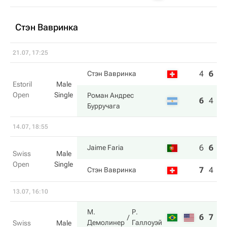
Стэн Вавринка
21.07, 17:25
4
6
3
Стэн Вавринка
Estoril
Male
Open
Single
Роман Андрес
6
4
6
Бурручага
14.07, 18:55
6
6
6
Jaime Faria
Swiss
Male
Open
Single
7
4
4
Стэн Вавринка
13.07, 16:10
М.
Р.
6
7
Демолинер
Галлоуэй
Swiss
Male