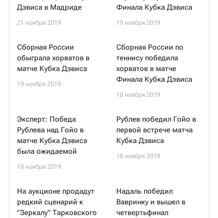
Дэвиса в Мадриде
Финала Кубка Дэвиса
21 ноября 2019
19 ноября 2019
Сборная России
Сборная России по
обыграла хорватов в
теннису победила
матче Кубка Дэвиса
хорватов в матче
Финала Кубка Дэвиса
19 ноября 2019
18 ноября 2019
Эксперт: Победа
Рублев победил Гойо в
Рублева над Гойо в
первой встрече матча
матче Кубка Дэвиса
Кубка Дэвиса
была ожидаемой
18 ноября 2019
18 ноября 2019
На аукционе продадут
Надаль победил
редкий сценарий к
Вавринку и вышел в
"Зеркалу" Тарковского
четвертьфинал