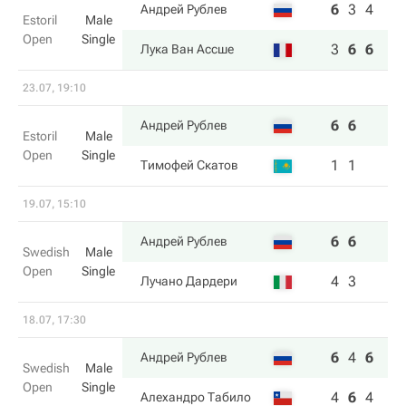
6
3
4
Андрей Рублев
Estoril
Male
Open
Single
3
6
6
Лука Ван Ассше
23.07, 19:10
6
6
Андрей Рублев
Estoril
Male
Open
Single
1
1
Тимофей Скатов
19.07, 15:10
6
6
Андрей Рублев
Swedish
Male
Open
Single
4
3
Лучано Дардери
18.07, 17:30
6
4
6
Андрей Рублев
Swedish
Male
Open
Single
4
6
4
Алехандро Табило