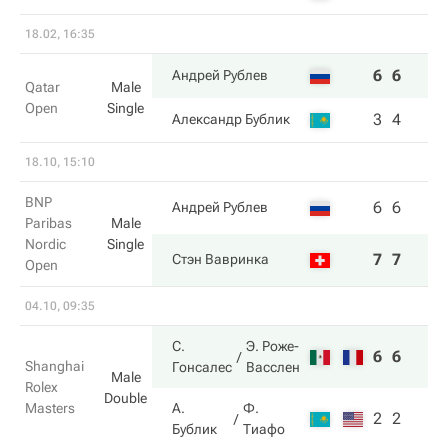
18.02, 16:35
6
6
Андрей Рублев
Qatar
Male
Open
Single
3
4
Александр Бублик
18.10, 15:10
BNP
6
6
Андрей Рублев
Paribas
Male
Nordic
Single
7
7
Стэн Вавринка
Open
04.10, 09:35
С.
Э. Роже-
6
6
Shanghai
Гонсалес
Васслен
Male
Rolex
Double
Masters
А.
Ф.
2
2
Бублик
Тиафо