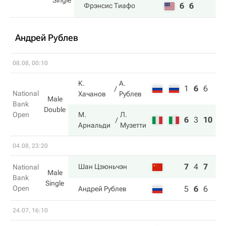
Single
6
6
Фрэнсис Тиафо
Андрей Рублев
08.08, 00:10
К.
А.
1
6
6
National
Хачанов
Рублев
Male
Bank
Double
Open
М.
Л.
6
3
10
Арнальди
Музетти
04.08, 23:20
7
4
7
Шан Цзюньчэн
National
Male
Bank
Single
Open
5
6
6
Андрей Рублев
24.07, 16:10