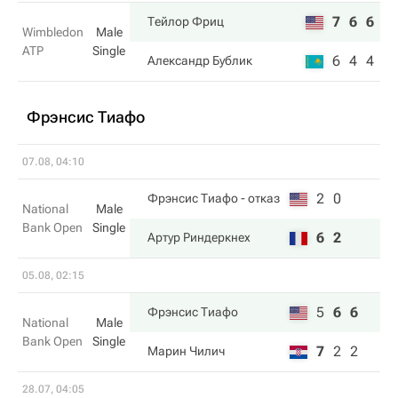
7
6
6
Тейлор Фриц
Wimbledon
Male
ATP
Single
6
4
4
Александр Бублик
Фрэнсис Тиафо
07.08, 04:10
2
0
Фрэнсис Тиафо
- отказ
National
Male
Bank Open
Single
6
2
Артур Риндеркнех
05.08, 02:15
5
6
6
Фрэнсис Тиафо
National
Male
Bank Open
Single
7
2
2
Марин Чилич
28.07, 04:05