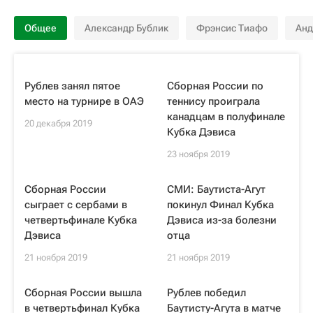
Общее
Александр Бублик
Фрэнсис Тиафо
Анд
Рублев занял пятое
Сборная России по
место на турнире в ОАЭ
теннису проиграла
канадцам в полуфинале
20 декабря 2019
Кубка Дэвиса
23 ноября 2019
Сборная России
СМИ: Баутиста-Агут
сыграет с сербами в
покинул Финал Кубка
четвертьфинале Кубка
Дэвиса из-за болезни
Дэвиса
отца
21 ноября 2019
21 ноября 2019
Сборная России вышла
Рублев победил
в четвертьфинал Кубка
Баутисту-Агута в матче