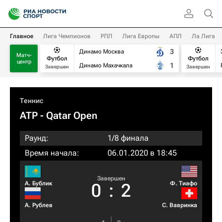
Главное
Лига Чемпионов
РПЛ
Лига Европы
АПЛ
Ла Лига
3
Динамо Москва
Матч-
Футбол
Футбол
центр
1
Динамо Махачкала
Завершен
Завершен
Теннис
ATP
- Qatar Open
Раунд:
1/8 финала
Время начала:
06.01.2020 в 18:45
Завершен
А. Бублик
Ф. Тиафо
0
:
2
А. Рублев
С. Вавринка