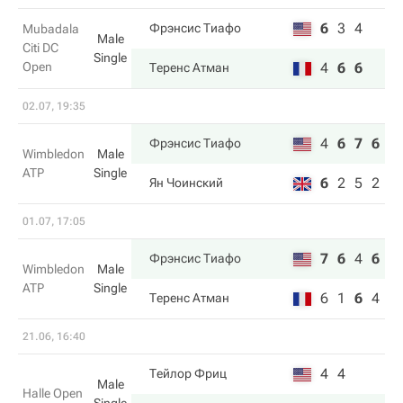
6
3
4
Фрэнсис Тиафо
Mubadala
Male
Citi DC
Single
Open
4
6
6
Теренс Атман
02.07, 19:35
4
6
7
6
Фрэнсис Тиафо
Wimbledon
Male
ATP
Single
6
2
5
2
Ян Чоинский
01.07, 17:05
7
6
4
6
Фрэнсис Тиафо
Wimbledon
Male
ATP
Single
6
1
6
4
Теренс Атман
21.06, 16:40
4
4
Тейлор Фриц
Male
Halle Open