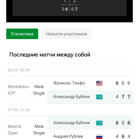
1
2
3
:
6
6
:
7
Статистика
Новости участников
Последние матчи между собой
04.07, 20:20
6
6
6
6
Фрэнсис Тиафо
Wimbledon
Male
ATP
Single
4
7
7
4
Александр Бублик
27.04, 12:10
6
0
6
Александр Бублик
Madrid
Male
Open
Single
4
6
4
Андрей Рублев