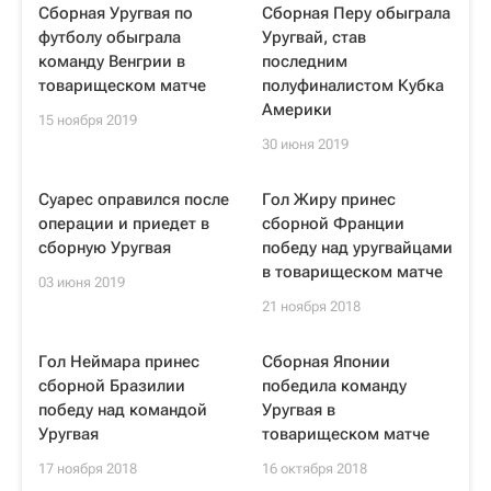
Сборная Уругвая по
Сборная Перу обыграла
футболу обыграла
Уругвай, став
команду Венгрии в
последним
товарищеском матче
полуфиналистом Кубка
Америки
15 ноября 2019
30 июня 2019
Суарес оправился после
Гол Жиру принес
операции и приедет в
сборной Франции
сборную Уругвая
победу над уругвайцами
в товарищеском матче
03 июня 2019
21 ноября 2018
Гол Неймара принес
Сборная Японии
сборной Бразилии
победила команду
победу над командой
Уругвая в
Уругвая
товарищеском матче
17 ноября 2018
16 октября 2018