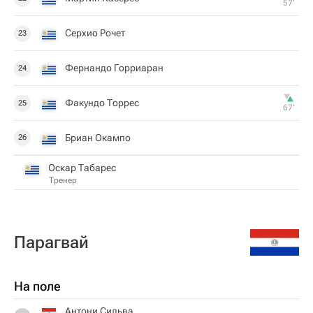
57‎’‎
Серхио Рочет
23
Фернандо Горриаран
24
Факундо Торрес
25
67‎’‎
Бриан Окампо
26
Оскар Табарес
Тренер
Парагвай
На поле
Антони Сильва