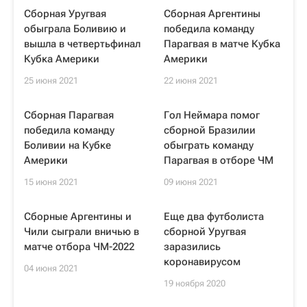
Сборная Уругвая
Сборная Аргентины
обыграла Боливию и
победила команду
вышла в четвертьфинал
Парагвая в матче Кубка
Кубка Америки
Америки
25 июня 2021
22 июня 2021
Сборная Парагвая
Гол Неймара помог
победила команду
сборной Бразилии
Боливии на Кубке
обыграть команду
Америки
Парагвая в отборе ЧМ
15 июня 2021
09 июня 2021
Сборные Аргентины и
Еще два футболиста
Чили сыграли вничью в
сборной Уругвая
матче отбора ЧМ-2022
заразились
коронавирусом
04 июня 2021
19 ноября 2020