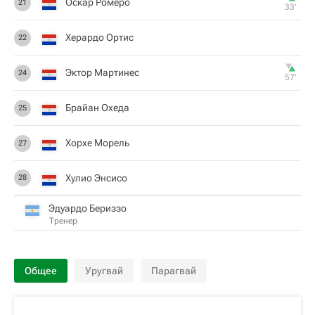
Оскар Ромеро
21
33‎’‎
Херардо Ортис
22
Эктор Мартинес
24
57‎’‎
Брайан Охеда
25
Хорхе Морель
27
Хулио Энсисо
28
Эдуардо Бериззо
Тренер
Общее
Уругвай
Парагвай