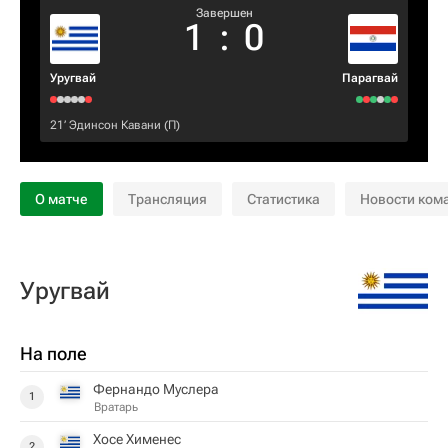
Завершен
1
:
0
Уругвай
Парагвай
21‎’‎
Эдинсон Кавани
(П)
О матче
Трансляция
Статистика
Новости ком
Уругвай
На поле
Фернандо Муслера
1
Вратарь
Хосе Хименес
2