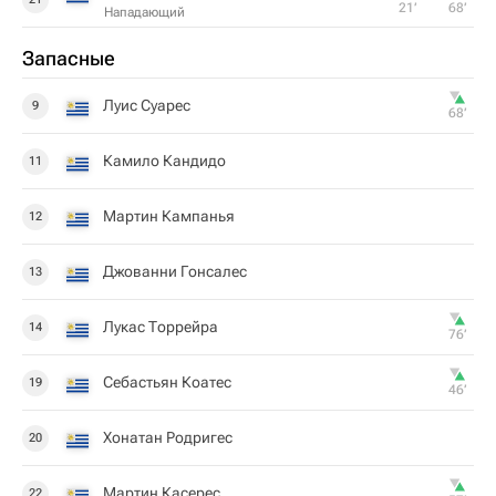
21‎’‎
68‎’‎
Нападающий
Запасные
Луис Суарес
9
68‎’‎
Камило Кандидо
11
Мартин Кампанья
12
Джованни Гонсалес
13
Лукас Торрейра
14
76‎’‎
Себастьян Коатес
19
46‎’‎
Хонатан Родригес
20
Мартин Касерес
22