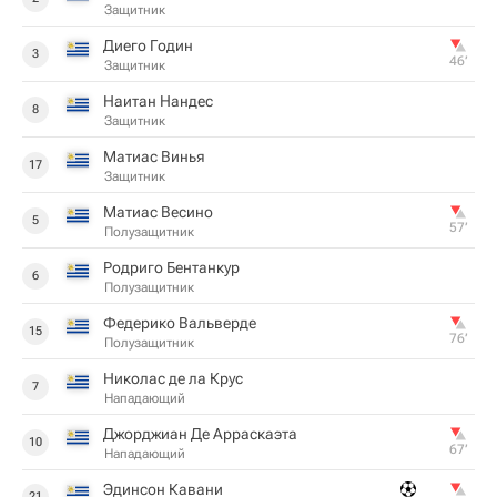
Защитник
Диего Годин
3
46‎’‎
Защитник
Наитан Нандес
8
Защитник
Матиас Винья
17
Защитник
Матиас Весино
5
57‎’‎
Полузащитник
Родриго Бентанкур
6
Полузащитник
Федерико Вальверде
15
76‎’‎
Полузащитник
Николас де ла Крус
7
Нападающий
Джорджиан Де Арраскаэта
10
67‎’‎
Нападающий
Эдинсон Кавани
21