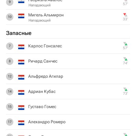
9
57‎’‎
Нападающий
Мигель Альмирон
10
33‎’‎
Нападающий
Запасные
Карлос Гонсалес
7
57‎’‎
Ричард Санчес
8
74‎’‎
Альфредо Агилар
12
Адриан Кубас
14
73‎’‎
Густаво Гомес
15
Алехандро Ромеро
17