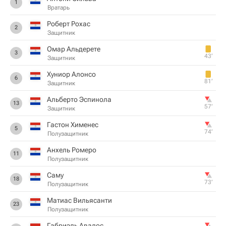
1
Вратарь
Роберт Рохас
2
Защитник
Омар Альдерете
3
43‎’‎
Защитник
Хуниор Алонсо
6
81‎’‎
Защитник
Альберто Эспинола
13
57‎’‎
Защитник
Гастон Хименес
5
74‎’‎
Полузащитник
Анхель Ромеро
11
Полузащитник
Саму
18
73‎’‎
Полузащитник
Матиас Вильясанти
23
Полузащитник
Габриэль Авалос