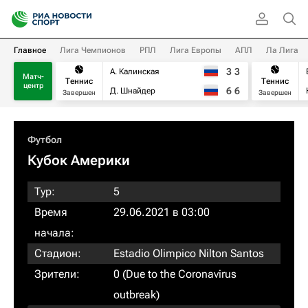
Главное
Лига Чемпионов
РПЛ
Лига Европы
АПЛ
Ла Лига
3
3
А. Калинская
Матч-
Теннис
Теннис
центр
6
6
Д. Шнайдер
Завершен
Завершен
Футбол
Кубок Америки
Тур:
5
Время
29.06.2021 в 03:00
начала:
Стадион:
Estadio Olimpico Nilton Santos
Зрители:
0 (Due to the Coronavirus
outbreak)