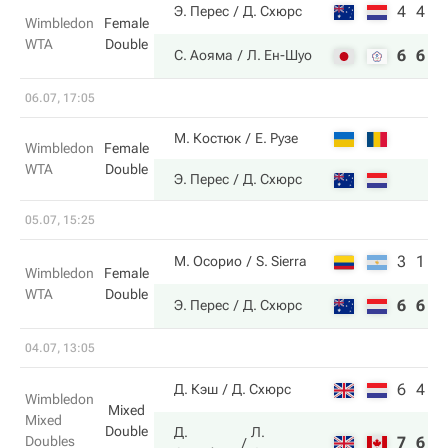
4
4
Э. Перес
Д. Схюрс
Wimbledon
Female
WTA
Double
6
6
С. Аояма
Л. Ен-Шуо
06.07, 17:05
М. Костюк
Е. Рузе
Wimbledon
Female
WTA
Double
Э. Перес
Д. Схюрс
05.07, 15:25
3
1
М. Осорио
S. Sierra
Wimbledon
Female
WTA
Double
6
6
Э. Перес
Д. Схюрс
04.07, 13:05
6
4
Д. Кэш
Д. Схюрс
Wimbledon
Mixed
Mixed
Double
Д.
Л.
Doubles
7
6