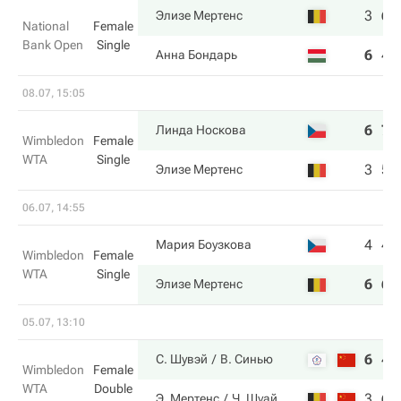
3
6
Элизе Мертенс
National
Female
Bank Open
Single
6
4
Анна Бондарь
08.07, 15:05
6
7
Линда Носкова
Wimbledon
Female
WTA
Single
3
5
Элизе Мертенс
06.07, 14:55
4
4
Мария Боузкова
Wimbledon
Female
WTA
Single
6
6
Элизе Мертенс
05.07, 13:10
6
4
С. Шувэй
В. Синью
Wimbledon
Female
WTA
Double
3
6
Э. Мертенс
Ч. Шуай