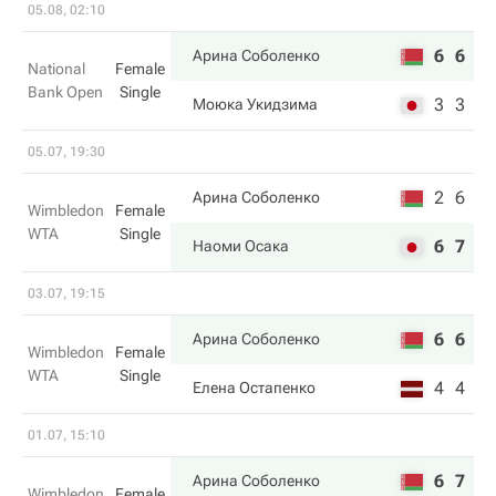
05.08, 02:10
6
6
Арина Соболенко
National
Female
Bank Open
Single
3
3
Моюка Укидзима
05.07, 19:30
2
6
Арина Соболенко
Wimbledon
Female
WTA
Single
6
7
Наоми Осака
03.07, 19:15
6
6
Арина Соболенко
Wimbledon
Female
WTA
Single
4
4
Елена Остапенко
01.07, 15:10
6
7
Арина Соболенко
Wimbledon
Female