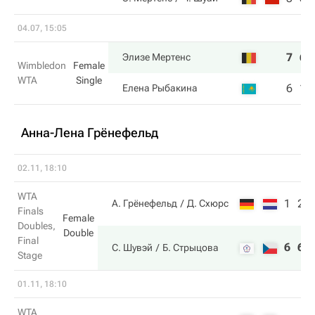
04.07, 15:05
7
6
Элизе Мертенс
Wimbledon
Female
WTA
Single
6
1
Елена Рыбакина
Анна-Лена Грёнефельд
02.11, 18:10
WTA
1
2
А. Грёнефельд
Д. Схюрс
Finals
Female
Doubles,
Double
Final
6
6
С. Шувэй
Б. Стрыцова
Stage
01.11, 18:10
WTA