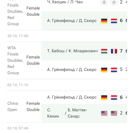
2
4
Ч. Хаоцин
Л. Чан
Finals
Female
Doubles,
Double
Red
6
6
А. Грёнефельд
Д. Схюрс
Group
30.10, 17:00
WTA
7
6
Т. Бабош
К. Младенович
Finals
Female
Doubles,
Double
Red
5
2
А. Грёнефельд
Д. Схюрс
Group
03.10, 11:15
6
4
А. Грёнефельд
Д. Схюрс
China
Female
Open
Double
С.
Б. Маттек-
2
6
Кенин
Сандс
02.10, 07:40