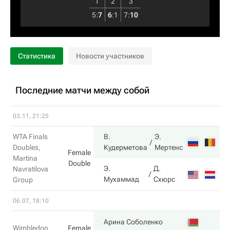
1
2
3
5
:
7
6
:
1
7
:
10
Статистика
Новости участников
Последние матчи между собой
03.11, 21:25
WTA Finals
В.
Э.
6
Doubles,
Кудерметова
Мертенс
Female
Martina
Double
Э.
Д.
Navratilova
4
Мухаммад
Схюрс
Group
06.07, 18:10
6
Арина Соболенко
Wimbledon
Female