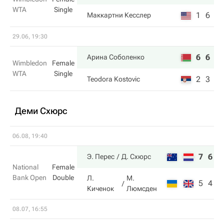
WTA
Single
1
6
Маккартни Кесслер
29.06, 19:30
6
6
Арина Соболенко
Wimbledon
Female
WTA
Single
2
3
Teodora Kostovic
Деми Схюрс
06.08, 19:40
7
6
Э. Перес
Д. Схюрс
National
Female
Bank Open
Double
Л.
М.
5
4
Киченок
Люмсден
08.07, 16:55