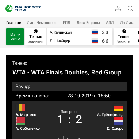
Главное
Лига Чемпионов
РПЛ
Лига Европы
АПЛ
Ла Лига
3
3
А. Калинская
Матч-
Теннис
Теннис
центр
6
6
Д. Шнайдер
Завершен
Завершен
Теннис
WTA
- WTA Finals Doubles, Red Group
Раунд:
Время начала:
28.10.2019 в 18:50
Завершен
Э. Мертенс
А. Грёнефельд
1
:
2
А. Соболенко
Д. Схюрс