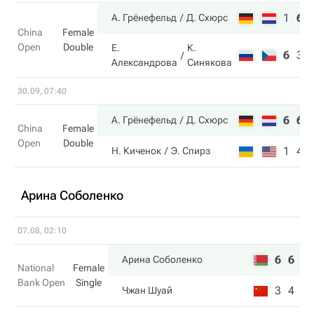
1
6
А. Грёнефельд
Д. Схюрс
China
Female
Open
Double
Е.
К.
6
3
Александрова
Синякова
30.09, 07:40
6
6
А. Грёнефельд
Д. Схюрс
China
Female
Open
Double
1
4
Н. Киченок
Э. Спирз
Арина Соболенко
07.08, 02:10
6
6
Арина Соболенко
National
Female
Bank Open
Single
3
4
Чжан Шуай