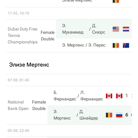
4
Элизе Мертенс
17.02, 10:10
Э.
Д.
6
Dubai Duty Free
Мухаммад
Схюрс
Female
Tennis
Double
Championships
3
Э. Мертенс
Э. Перес
Элизе Мертенс
07.08, 01:45
Б.
Л.
1
2
Фернандес
Фернандес
National
Female
Bank Open
Double
Э.
Д.
6
6
Мертенс
Шнайдер
05.08, 23:45