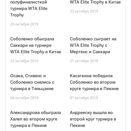
полуфиналисткой
WTA Elite Trophy в Китае
турнира WTA Elite
23 октября 2019
Trophy
25 октября 2019
Соболенко обыграла
Соболенко сыграет на
Саккари на турнире
WTA Elite Trophy с
WTA Elite Trophy в Китае
Мертенс и Саккари
22 октября 2019
21 октября 2019
Осака, Стивенс и
Касаткина победила
Соболенко снялись с
Соболенко во втором
турнира в Тяньцзине
круге турнира в Пекине
04 октября 2019
01 октября 2019
Александрова обыграла
Андрееску вышла во
Халеп во втором круге
второй круг турнира в
турнира в Пекине
Пекине