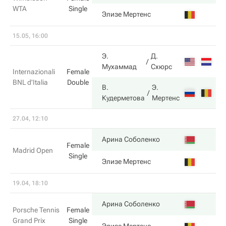
WTA
Single
4
Элизе Мертенс
15.05, 16:00
Э.
Д.
6
Мухаммад
Схюрс
Internazionali
Female
BNL d'Italia
Double
В.
Э.
3
Кудерметова
Мертенс
27.04, 12:10
3
Арина Соболенко
Female
Madrid Open
Single
6
Элизе Мертенс
19.04, 18:10
6
Арина Соболенко
Porsche Tennis
Female
Grand Prix
Single