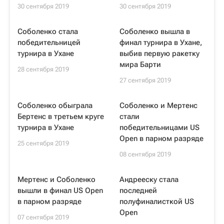
30 сентября 2019
30 сентября 2019
Соболенко стала
Соболенко вышла в
победительницей
финал турнира в Ухане,
турнира в Ухане
выбив первую ракетку
мира Барти
28 сентября 2019
27 сентября 2019
Соболенко обыграла
Соболенко и Мертенс
Бертенс в третьем круге
стали
турнира в Ухане
победительницами US
Open в парном разряде
25 сентября 2019
08 сентября 2019
Мертенс и Соболенко
Андрееску стала
вышли в финал US Open
последней
в парном разряде
полуфиналисткой US
Open
07 сентября 2019