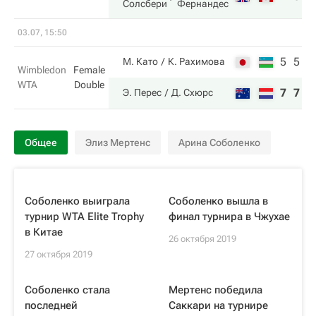
Солсбери
Фернандес
03.07, 15:50
5
5
М. Като
К. Рахимова
Wimbledon
Female
WTA
Double
7
7
Э. Перес
Д. Схюрс
Общее
Элиз Мертенс
Арина Соболенко
Соболенко выиграла
Соболенко вышла в
турнир WTA Elite Trophy
финал турнира в Чжухае
в Китае
26 октября 2019
27 октября 2019
Соболенко стала
Мертенс победила
последней
Саккари на турнире