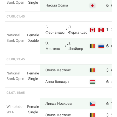
Bank Open
Single
6
6
Наоми Осака
07.08, 01:45
Б.
Л.
1
2
Фернандес
Фернандес
National
Female
Bank Open
Double
Э.
Д.
6
6
Мертенс
Шнайдер
05.08, 23:45
3
6
Элизе Мертенс
National
Female
Bank Open
Single
6
4
Анна Бондарь
08.07, 15:05
6
7
Линда Носкова
Wimbledon
Female
WTA
Single
3
5
Элизе Мертенс