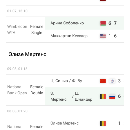
01.07, 15:10
6
7
Арина Соболенко
Wimbledon
Female
WTA
Single
1
6
Маккартни Кесслер
Элизе Мертенс
09.08, 01:15
3
3
Ц. Синью
Ф. Ву
National
Female
Bank Open
Double
Э.
Д.
6
6
Мертенс
Шнайдер
08.08, 01:20
1
2
Элизе Мертенс
National
Female