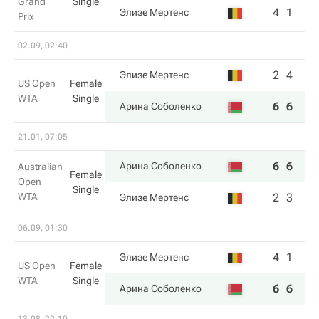
Grand
Single
4
1
Элизе Мертенс
Prix
02.09, 02:40
2
4
Элизе Мертенс
US Open
Female
WTA
Single
6
6
Арина Соболенко
21.01, 07:05
6
6
Арина Соболенко
Australian
Female
Open
Single
WTA
2
3
Элизе Мертенс
06.09, 01:30
4
1
Элизе Мертенс
US Open
Female
WTA
Single
6
6
Арина Соболенко