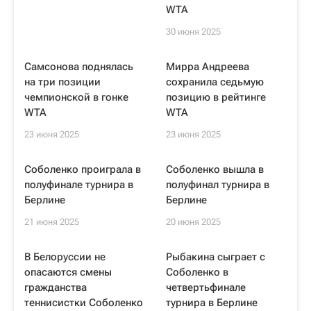
WTA
30 июня 2025
Самсонова поднялась
Мирра Андреева
на три позиции
сохранила седьмую
чемпионской в гонке
позицию в рейтинге
WTA
WTA
23 июня 2025
23 июня 2025
Соболенко проиграла в
Соболенко вышла в
полуфинале турнира в
полуфинал турнира в
Берлине
Берлине
21 июня 2025
20 июня 2025
В Белоруссии не
Рыбакина сыграет с
опасаются смены
Соболенко в
гражданства
четвертьфинале
теннисистки Соболенко
турнира в Берлине