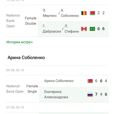
13.08, 22:10
Э.
А.
2
2
National
Мертенс
Соболенко
Female
Bank
Double
Open
Г.
Л.
6
6
Дабровски
Стефани
История встреч
Арина Соболенко
09.08, 02:10
6
6
4
Арина Соболенко
National
Female
Bank Open
Single
Екатерина
7
4
6
Александрова
07.08, 02:10