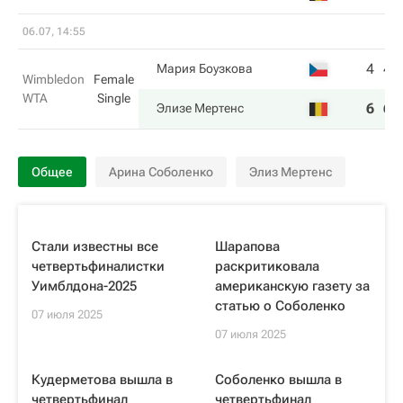
06.07, 14:55
4
4
Мария Боузкова
Wimbledon
Female
WTA
Single
6
6
Элизе Мертенс
Общее
Арина Соболенко
Элиз Мертенс
Стали известны все
Шарапова
четвертьфиналистки
раскритиковала
Уимблдона-2025
американскую газету за
статью о Соболенко
07 июля 2025
07 июля 2025
Кудерметова вышла в
Соболенко вышла в
четвертьфинал
четвертьфинал