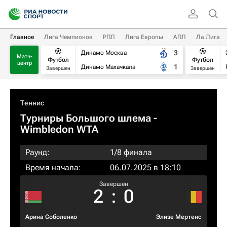
Главное
Лига Чемпионов
РПЛ
Лига Европы
АПЛ
Ла Лига
3
Динамо Москва
Матч-
Футбол
Футбол
центр
1
Динамо Махачкала
Завершен
Завершен
Теннис
Турниры Большого шлема
-
Wimbledon WTA
Раунд:
1/8 финала
Время начала:
06.07.2025 в 18:10
Завершен
2
:
0
Арина Соболенко
Элизе Мертенс