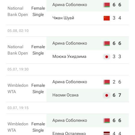
6
6
Арина Соболенко
National
Female
Bank Open
Single
3
4
Чжан Шуай
05.08, 02:10
6
6
Арина Соболенко
National
Female
Bank Open
Single
3
3
Моюка Укидзима
05.07, 19:30
2
6
Арина Соболенко
Wimbledon
Female
WTA
Single
6
7
Наоми Осака
03.07, 19:15
6
6
Арина Соболенко
Wimbledon
Female
WTA
Single
4
4
Елена Остапенко