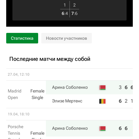
1
2
6
:
4
7
:
6
Статистика
Новости участников
Последние матчи между собой
27.04, 12:10
3
6
6
Арина Соболенко
Madrid
Female
Open
Single
6
2
1
Элизе Мертенс
19.04, 18:10
Porsche
6
6
Арина Соболенко
Tennis
Female