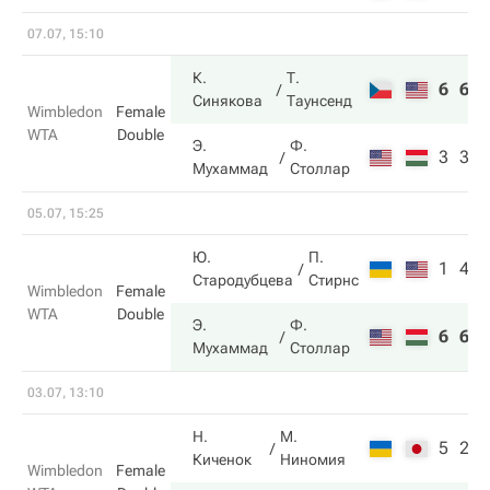
07.07, 15:10
К.
Т.
6
6
Синякова
Таунсенд
Wimbledon
Female
WTA
Double
Э.
Ф.
3
3
Мухаммад
Столлар
05.07, 15:25
Ю.
П.
1
4
Стародубцева
Стирнс
Wimbledon
Female
WTA
Double
Э.
Ф.
6
6
Мухаммад
Столлар
03.07, 13:10
Н.
М.
5
2
Киченок
Ниномия
Wimbledon
Female