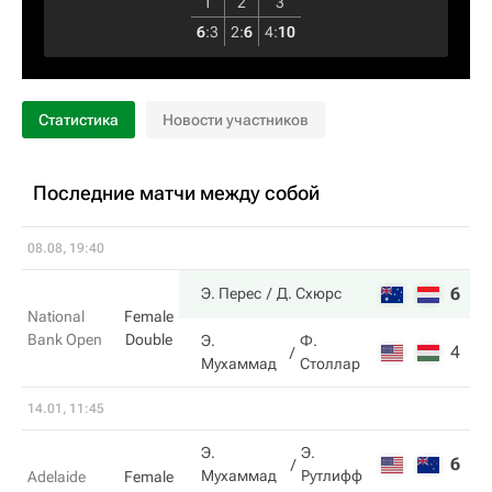
1
2
3
6
:
3
2
:
6
4
:
10
Статистика
Новости участников
Последние матчи между собой
08.08, 19:40
6
6
Э. Перес
Д. Схюрс
National
Female
Bank Open
Double
Э.
Ф.
4
2
Мухаммад
Столлар
14.01, 11:45
Э.
Э.
6
4
Мухаммад
Рутлифф
Adelaide
Female