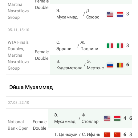
Female
Martina
Double
Э.
Д.
Navratilova
3
1
Мухаммад
Схюрс
Group
05.11, 15:10
WTA Finals
С.
Ж.
3
3
Doubles,
Эррани
Паолини
Female
Martina
Double
В.
Э.
Navratilova
6
6
Кудерметова
Мертенс
Group
Эйша Мухаммад
07.08, 22:10
Э.
Ф.
4
6
1
Мухаммад
Столлар
National
Female
Bank Open
Double
6
3
7
Т. Цяньхуэй
С. Ифань