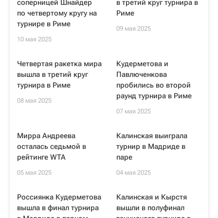
соперницей Шнайдер
в третий круг турнира в
по четвертому кругу на
Риме
турнире в Риме
09 мая 2025
10 мая 2025
Четвертая ракетка мира
Кудерметова и
вышла в третий круг
Павлюченкова
турнира в Риме
пробились во второй
раунд турнира в Риме
08 мая 2025
07 мая 2025
Мирра Андреева
Калинская выиграла
осталась седьмой в
турнир в Мадриде в
рейтинге WTA
паре
05 мая 2025
04 мая 2025
Россиянка Кудерметова
Калинская и Кырстя
вышла в финал турнира
вышли в полуфинал