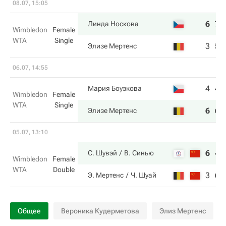
08.07, 15:05
6
7
Линда Носкова
Wimbledon
Female
WTA
Single
3
5
Элизе Мертенс
06.07, 14:55
4
4
Мария Боузкова
Wimbledon
Female
WTA
Single
6
6
Элизе Мертенс
05.07, 13:10
6
4
С. Шувэй
В. Синью
Wimbledon
Female
WTA
Double
3
6
Э. Мертенс
Ч. Шуай
Общее
Вероника Кудерметова
Элиз Мертенс