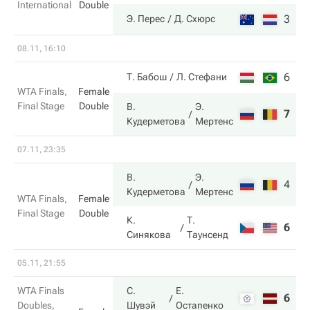
International
Double
3
6
Э. Перес
Д. Схюрс
08.11, 16:10
6
1
Т. Бабош
Л. Стефани
WTA Finals,
Female
Final Stage
Double
В.
Э.
7
6
Кудерметова
Мертенс
07.11, 23:35
В.
Э.
4
7
Кудерметова
Мертенс
WTA Finals,
Female
Final Stage
Double
К.
Т.
6
6
Синякова
Таунсенд
05.11, 21:55
WTA Finals
С.
Е.
6
6
Doubles,
Шувэй
Остапенко