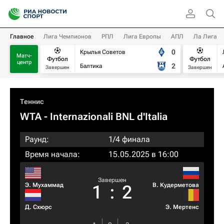
Главное
Лига Чемпионов
РПЛ
Лига Европы
АПЛ
Ла Лига
0
Крылья Советов
Матч-
Футбол
Футбол
центр
2
Балтика
Завершен
Завершен
Теннис
WTA
- Internazionali BNL d'Italia
Раунд:
1/4 финала
Время начала:
15.05.2025 в 16:00
Завершен
Э. Мухаммад
В. Кудерметова
1
:
2
Д. Схюрс
Э. Мертенс