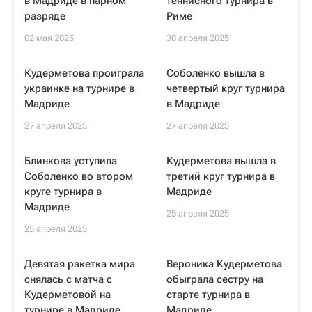
в Мадриде в парном
теннисного турнира в
разряде
Риме
02 мая 2025
30 апреля 2025
Кудерметова проиграла
Соболенко вышла в
украинке на турнире в
четвертый круг турнира
Мадриде
в Мадриде
27 апреля 2025
27 апреля 2025
Блинкова уступила
Кудерметова вышла в
Соболенко во втором
третий круг турнира в
круге турнира в
Мадриде
Мадриде
25 апреля 2025
25 апреля 2025
Девятая ракетка мира
Вероника Кудерметова
снялась с матча с
обыграла сестру на
Кудерметовой на
старте турнира в
турнире в Мадриде
Мадриде