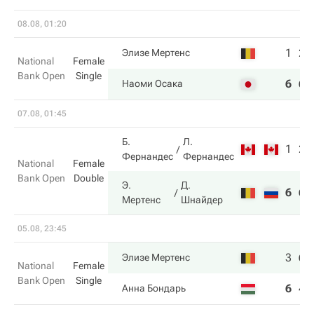
08.08, 01:20
1
2
Элизе Мертенс
National
Female
Bank Open
Single
6
6
Наоми Осака
07.08, 01:45
Б.
Л.
1
2
Фернандес
Фернандес
National
Female
Bank Open
Double
Э.
Д.
6
6
Мертенс
Шнайдер
05.08, 23:45
3
6
Элизе Мертенс
National
Female
Bank Open
Single
6
4
Анна Бондарь