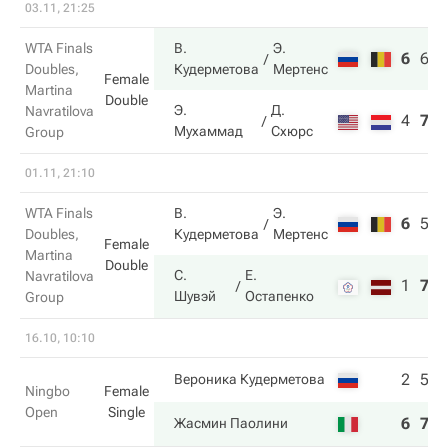
03.11, 21:25
WTA Finals
В.
Э.
6
6
1
Doubles,
Кудерметова
Мертенс
Female
Martina
Double
Э.
Д.
Navratilova
4
7
6
Мухаммад
Схюрс
Group
01.11, 21:10
WTA Finals
В.
Э.
6
5
5
Doubles,
Кудерметова
Мертенс
Female
Martina
Double
С.
Е.
Navratilova
1
7
1
Шувэй
Остапенко
Group
16.10, 10:10
2
5
Вероника Кудерметова
Ningbo
Female
Open
Single
6
7
Жасмин Паолини