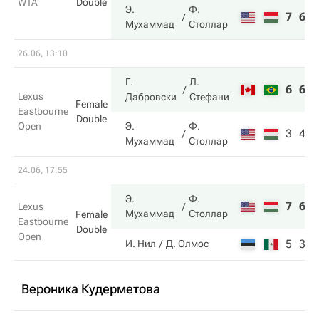
WTA
Double
Э.
Ф.
7
6
Мухаммад
Столлар
26.06, 13:10
Г.
Л.
6
6
Lexus
Дабровски
Стефани
Female
Eastbourne
Double
Open
Э.
Ф.
3
4
Мухаммад
Столлар
24.06, 17:55
Э.
Ф.
7
6
Lexus
Мухаммад
Столлар
Female
Eastbourne
Double
Open
5
3
И. Нил
Д. Олмос
Вероника Кудерметова