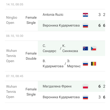
14.10, 08:05
3
2
Antonia Ruzic
Ningbo
Female
Open
Single
6
6
Вероника Кудерметова
08.10, 10:30
С.
К.
Wuhan
Сандерс
Синякова
Female
Tennis
Double
Open
В.
Э.
Кудерметова
Мертенс
07.10, 08:45
6
2
6
Магдалена Френх
Wuhan
Female
Tennis
Single
Open
3
6
3
Вероника Кудерметова