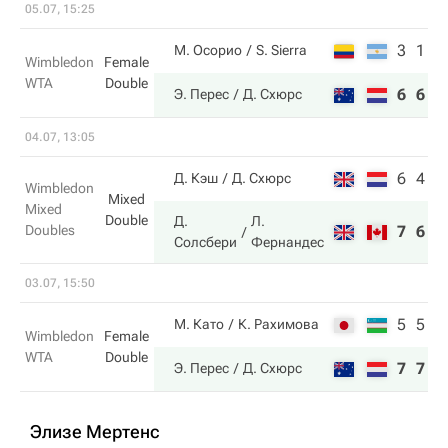
05.07, 15:25
3
1
М. Осорио
S. Sierra
Wimbledon
Female
WTA
Double
6
6
Э. Перес
Д. Схюрс
04.07, 13:05
6
4
Д. Кэш
Д. Схюрс
Wimbledon
Mixed
Mixed
Double
Д.
Л.
Doubles
7
6
Солсбери
Фернандес
03.07, 15:50
5
5
М. Като
К. Рахимова
Wimbledon
Female
WTA
Double
7
7
Э. Перес
Д. Схюрс
Элизе Мертенс