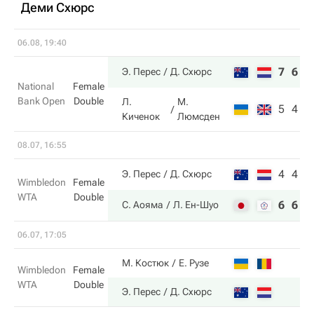
Деми Схюрс
06.08, 19:40
7
6
Э. Перес
Д. Схюрс
National
Female
Bank Open
Double
Л.
М.
5
4
Киченок
Люмсден
08.07, 16:55
4
4
Э. Перес
Д. Схюрс
Wimbledon
Female
WTA
Double
6
6
С. Аояма
Л. Ен-Шуо
06.07, 17:05
М. Костюк
Е. Рузе
Wimbledon
Female
WTA
Double
Э. Перес
Д. Схюрс