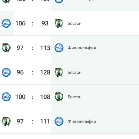
106
:
93
Бостон
97
:
113
Филадельфия
96
:
128
Бостон
100
:
108
Бостон
97
:
111
Филадельфия