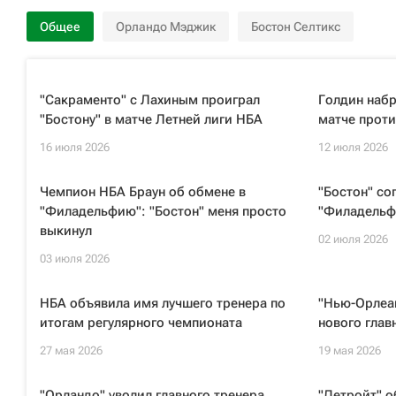
Общее
Орландо Мэджик
Бостон Селтикс
"Сакраменто" с Лахиным проиграл
Голдин набр
"Бостону" в матче Летней лиги НБА
матче проти
16 июля 2026
12 июля 2026
Чемпион НБА Браун об обмене в
"Бостон" со
"Филадельфию": "Бостон" меня просто
"Филадельф
выкинул
02 июля 2026
03 июля 2026
НБА объявила имя лучшего тренера по
"Нью-Орлеан
итогам регулярного чемпионата
нового глав
27 мая 2026
19 мая 2026
"Орландо" уволил главного тренера
"Детройт" о