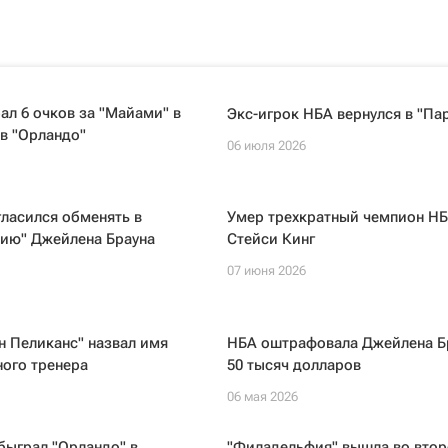
ал 6 очков за "Майами" в
Экс-игрок НБА вернулся в "Па
в "Орландо"
06 июля 2026
гласился обменять в
Умер трехкратный чемпион Н
ию" Джейлена Брауна
Стейси Кинг
07 июня 2026
 Пеликанс" назвал имя
НБА оштрафовала Джейлена Б
ного тренера
50 тысяч долларов
06 мая 2026
быграл "Орландо" в
"Филадельфия" вышла во втор