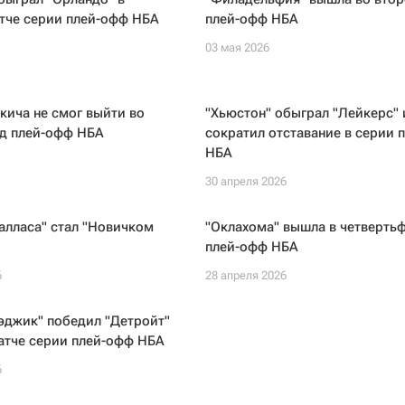
тче серии плей-офф НБА
плей-офф НБА
03 мая 2026
кича не смог выйти во
"Хьюстон" обыграл "Лейкерс" 
нд плей-офф НБА
сократил отставание в серии 
НБА
30 апреля 2026
алласа" стал "Новичком
"Оклахома" вышла в четверть
плей-офф НБА
6
28 апреля 2026
эджик" победил "Детройт"
атче серии плей-офф НБА
6