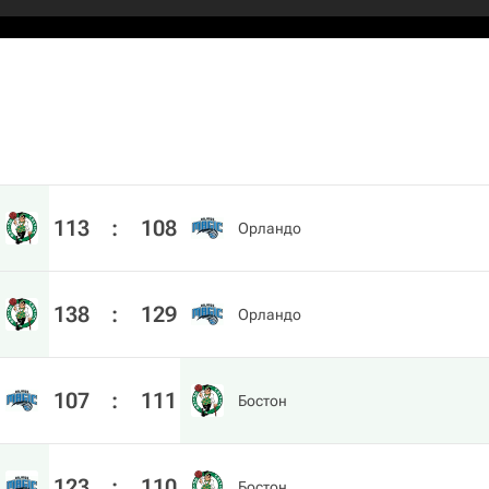
113
:
108
Орландо
138
:
129
Орландо
107
:
111
Бостон
123
:
110
Бостон