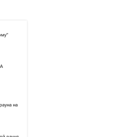
рму"
БА
рауна на
ой раунд