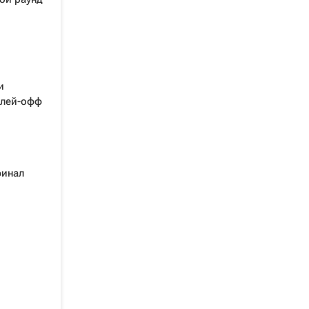
и
плей-офф
финал