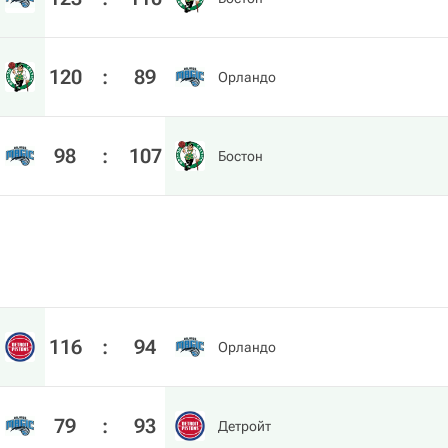
120
:
89
Орландо
98
:
107
Бостон
116
:
94
Орландо
79
:
93
Детройт