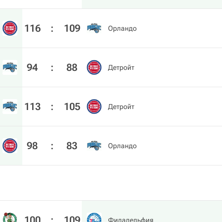
116
:
109
Орландо
94
:
88
Детройт
113
:
105
Детройт
98
:
83
Орландо
100
:
109
Филадельфия