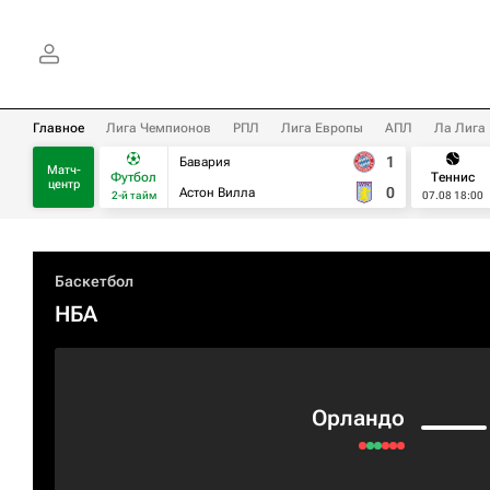
Главное
Лига Чемпионов
РПЛ
Лига Европы
АПЛ
Ла Лига
1
Бавария
Матч-
Футбол
Теннис
центр
0
Астон Вилла
2-й тайм
07.08 18:00
Баскетбол
НБА
Орландо