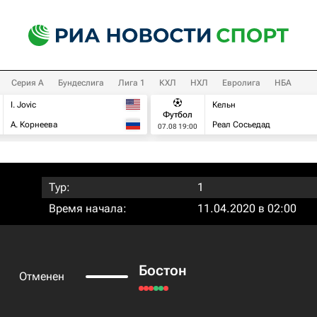
Серия А
Бундеслига
Лига 1
КХЛ
НХЛ
Евролига
НБА
I. Jovic
Кельн
Футбол
А. Корнеева
Реал Сосьедад
07.08 19:00
Тур:
1
Время начала:
11.04.2020 в 02:00
Бостон
Отменен