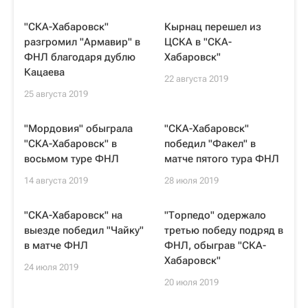
"СКА-Хабаровск"
Кырнац перешел из
разгромил "Армавир" в
ЦСКА в "СКА-
ФНЛ благодаря дублю
Хабаровск"
Кацаева
22 августа 2019
25 августа 2019
"Мордовия" обыграла
"СКА-Хабаровск"
"СКА-Хабаровск" в
победил "Факел" в
восьмом туре ФНЛ
матче пятого тура ФНЛ
14 августа 2019
28 июля 2019
"СКА-Хабаровск" на
"Торпедо" одержало
выезде победил "Чайку"
третью победу подряд в
в матче ФНЛ
ФНЛ, обыграв "СКА-
Хабаровск"
24 июля 2019
20 июля 2019