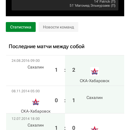
14‎’‎
Patrick
(П)
51‎’‎
Магомед Эльмурзаев
(П)
Статистика
Новости команд
Последние матчи между собой
24.08.2016 09:00
Сахалин
1
:
2
СКА-Хабаровск
08.11.2014 05:00
Сахалин
0
:
1
СКА-Хабаровск
12.07.2014 18:00
Сахалин
1
:
0