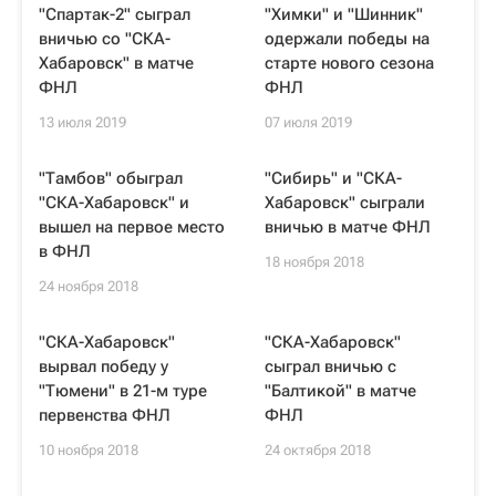
"Спартак-2" сыграл
"Химки" и "Шинник"
вничью со "СКА-
одержали победы на
Хабаровск" в матче
старте нового сезона
ФНЛ
ФНЛ
13 июля 2019
07 июля 2019
"Тамбов" обыграл
"Сибирь" и "СКА-
"СКА-Хабаровск" и
Хабаровск" сыграли
вышел на первое место
вничью в матче ФНЛ
в ФНЛ
18 ноября 2018
24 ноября 2018
"СКА-Хабаровск"
"СКА-Хабаровск"
вырвал победу у
сыграл вничью с
"Тюмени" в 21-м туре
"Балтикой" в матче
первенства ФНЛ
ФНЛ
10 ноября 2018
24 октября 2018