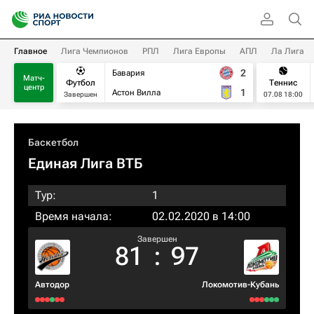
Главное
Лига Чемпионов
РПЛ
Лига Европы
АПЛ
Ла Лига
2
Бавария
Матч-
Футбол
Теннис
центр
1
Астон Вилла
Завершен
07.08 18:00
Баскетбол
Единая Лига ВТБ
Тур:
1
Время начала:
02.02.2020 в 14:00
Завершен
81
:
97
Автодор
Локомотив-Кубань