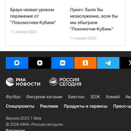
Браун назвал уроком
Лукич: было бы
поражение от
незаслуженно, если бы
"Локомотива-Кубани"
мы обыграли
"Локомотив-Кубань"
11 января 2020
11 января 2020
Футбол
Фигурное катание
Биатлон
ЗОЖ
Хоккей
Ав
Спецпроекты
Реклама
Продукты и сервисы
Пресс-ц
Версия 2023.1 Beta
© 2026 МИА «Россия сегодня»
Вакансии