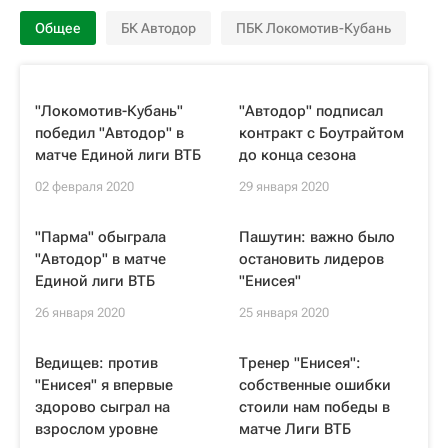
Общее
БК Автодор
ПБК Локомотив-Кубань
"Локомотив-Кубань"
"Автодор" подписал
победил "Автодор" в
контракт с Боутрайтом
матче Единой лиги ВТБ
до конца сезона
02 февраля 2020
29 января 2020
"Парма" обыграла
Пашутин: важно было
"Автодор" в матче
остановить лидеров
Единой лиги ВТБ
"Енисея"
26 января 2020
25 января 2020
Ведищев: против
Тренер "Енисея":
"Енисея" я впервые
собственные ошибки
здорово сыграл на
стоили нам победы в
взрослом уровне
матче Лиги ВТБ