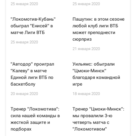
25 января 2020
25 января 2020
"Локомотив-Кубань"
Пашутин: в этом сезоне
обыграл "Енисей" в
любой клуб лиги ВТБ
матче Лиги ВТБ
может преподнести
сюрприз
25 января 2020
21 января 2020
"Автодор" проиграл
Уильямс: обыграли
"Калеву" в матче
"Цмоки-Минск"
Единой лиги ВТБ по
благодаря командной
баскетболу
игре
20 января 2020
18 января 2020
Тренер "Локомотива":
Тренер "Цмоки-Минск":
сила нашей команды в
мы провалили 3-ю
жесткой защите и
четверть матча с
подборах
"Локомотивом"