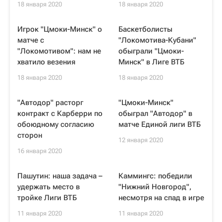
18 января 2020
18 января 2020
Игрок "Цмоки-Минск" о
Баскетболисты
матче с
"Локомотива-Кубани"
"Локомотивом": нам не
обыграли "Цмоки-
хватило везения
Минск" в Лиге ВТБ
18 января 2020
18 января 2020
"Автодор" расторг
"Цмоки-Минск"
контракт с Карберри по
обыграл "Автодор" в
обоюдному согласию
матче Единой лиги ВТБ
сторон
12 января 2020
16 января 2020
Пашутин: наша задача –
Каммингс: победили
удержать место в
"Нижний Новгород",
тройке Лиги ВТБ
несмотря на спад в игре
11 января 2020
11 января 2020