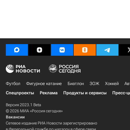
Футбол
Фигурное катание
Биатлон
ЗОЖ
Хоккей
Ав
Спецпроекты
Реклама
Продукты и сервисы
Пресс-ц
Версия 2023.1 Beta
© 2026 МИА «Россия сегодня»
Вакансии
Сетевое издание РИА Новости зарегистрировано
в Федеральной службе по надзору в сфере связи,