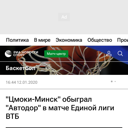
Политика
В мире
Экономика
Общество
Про
Матч-центр
Баскетбол
16:44 12.01.2020
"Цмоки-Минск" обыграл
"Автодор" в матче Единой лиги
ВТБ