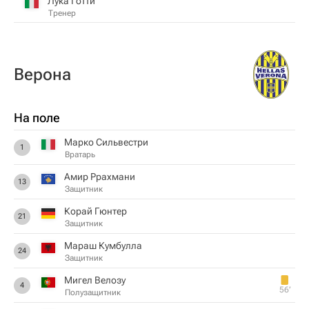
Лука Готти
Тренер
Верона
На поле
Марко Сильвестри
1
Вратарь
Амир Ррахмани
13
Защитник
Корай Гюнтер
21
Защитник
Мараш Кумбулла
24
Защитник
Мигел Велозу
4
56‎’‎
Полузащитник