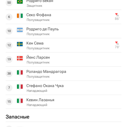
Родриго Бекан
50
Защитник
Секо Фофана
6
86‎’‎
Полузащитник
Родриго де Пауль
10
Полузащитник
Кен Сема
12
78‎’‎
Полузащитник
Йенс Ларсен
19
Полузащитник
Роландо Мандрагора
38
Полузащитник
Стефано Окака Чука
7
Нападающий
Кевин Лазанья
15
Нападающий
Запасные