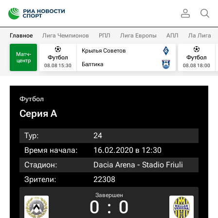
Главное
Лига Чемпионов
РПЛ
Лига Европы
АПЛ
Ла Лига
Крылья Советов
Матч-
Футбол
Футбол
центр
Балтика
08.08 15:30
08.08 18:00
Футбол
Серия А
Тур:
24
Время начала:
16.02.2020 в 12:30
Стадион:
Dacia Arena - Stadio Friuli
Зрители:
22308
Завершен
0
:
0