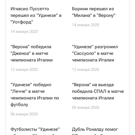
Игнасио Пуссетто
Борини перешел из
перешел из "Удинезе" в
"Милана" в "Верону"
"Уотфорд"
14 января 2020
14 января 2020
"Верона" победила
"Удинезе" разгромил
"Дженоа" в матче
"Сассуоло" в матче
чемпионата Италии
чемпионата Италии
12 января 2020
12 января 2020
"Удинезе" победил
"Верона" на выезде
"Лечче" в матче
победила СПАЛ в матче
чемпионата Италии по
чемпионата Италии
футболу
05 января 2020
06 января 2020
Футболисты "Удинезе"
Дубль Роналду помог