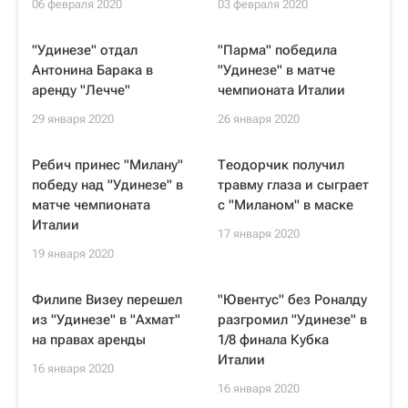
06 февраля 2020
03 февраля 2020
"Удинезе" отдал
"Парма" победила
Антонина Барака в
"Удинезе" в матче
аренду "Лечче"
чемпионата Италии
29 января 2020
26 января 2020
Ребич принес "Милану"
Теодорчик получил
победу над "Удинезе" в
травму глаза и сыграет
матче чемпионата
с "Миланом" в маске
Италии
17 января 2020
19 января 2020
Филипе Визеу перешел
"Ювентус" без Роналду
из "Удинезе" в "Ахмат"
разгромил "Удинезе" в
на правах аренды
1/8 финала Кубка
Италии
16 января 2020
16 января 2020