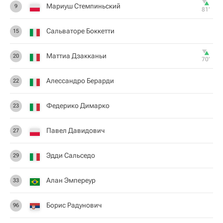
Мариуш Стемпиньский
9
81‎’‎
Сальваторе Боккетти
15
Маттиа Дзакканьи
20
70‎’‎
Алессандро Берарди
22
Федерико Димарко
23
Павел Давидович
27
Эдди Сальседо
29
Алан Эмпереур
33
Борис Радунович
96