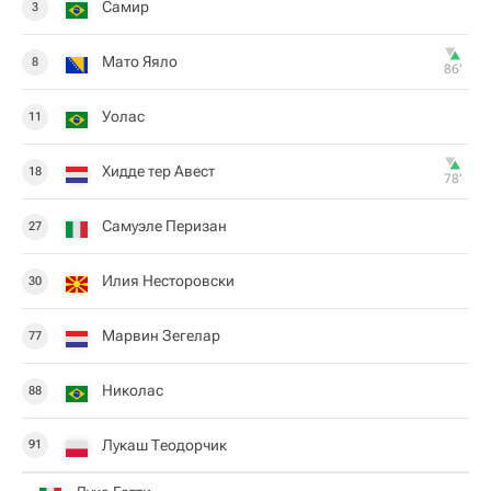
Самир
3
Мато Яяло
8
86‎’‎
Уолас
11
Хидде тер Авест
18
78‎’‎
Самуэле Перизан
27
Илия Несторовски
30
Марвин Зегелар
77
Николас
88
Лукаш Теодорчик
91