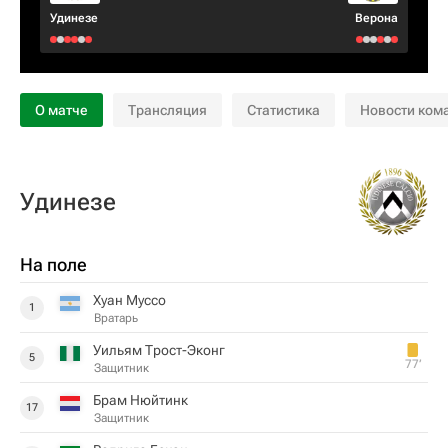
Удинезе
Верона
О матче
Трансляция
Статистика
Новости ком
Удинезе
На поле
Хуан Муссо
1
Вратарь
Уильям Трост-Эконг
5
77‎’‎
Защитник
Брам Нюйтинк
17
Защитник