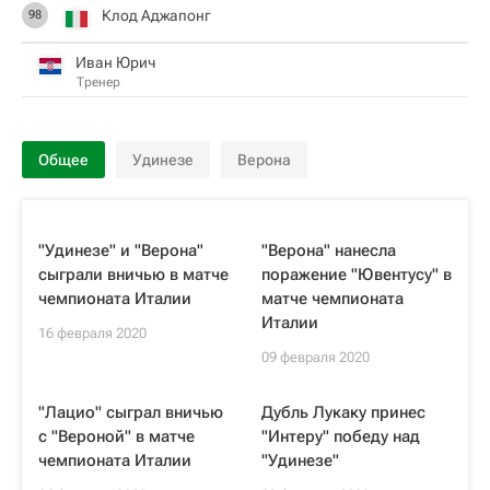
Клод Аджапонг
98
Иван Юрич
Тренер
Общее
Удинезе
Верона
"Удинезе" и "Верона"
"Верона" нанесла
сыграли вничью в матче
поражение "Ювентусу" в
чемпионата Италии
матче чемпионата
Италии
16 февраля 2020
09 февраля 2020
"Лацио" сыграл вничью
Дубль Лукаку принес
с "Вероной" в матче
"Интеру" победу над
чемпионата Италии
"Удинезе"