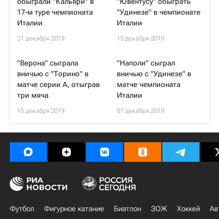
обыграли "Кальяри" в
"Ювентусу" обыграть
17-м туре чемпионата
"Удинезе" в чемпионате
Италии
Италии
21 декабря 2019
15 декабря 2019
"Верона" сыграла
"Наполи" сыграл
вничью с "Торино" в
вничью с "Удинезе" в
матче серии А, отыграв
матче чемпионата
три мяча
Италии
15 декабря 2019
07 декабря 2019
Футбол
Фигурное катание
Биатлон
ЗОЖ
Хоккей
Ав