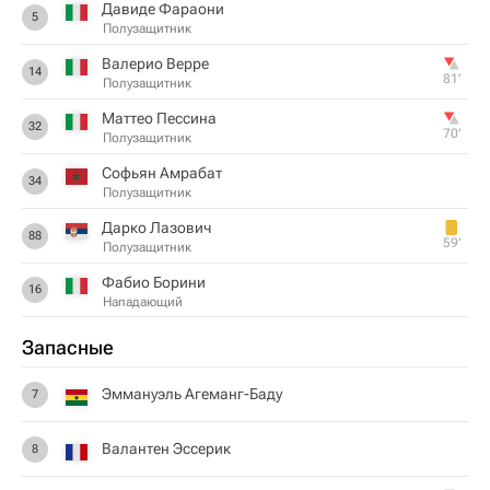
Давиде Фараони
5
Полузащитник
Валерио Верре
14
81‎’‎
Полузащитник
Маттео Пессина
32
70‎’‎
Полузащитник
Софьян Амрабат
34
Полузащитник
Дарко Лазович
88
59‎’‎
Полузащитник
Фабио Борини
16
Нападающий
Запасные
Эммануэль Агеманг-Баду
7
Валантен Эссерик
8