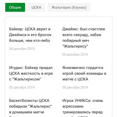
Общее
ЦСКА
Жальгирис (Каунас)
Бэйкер: ЦСКА верит в
Джеймс: был счастлив
Джеймса и его бросок
всего секунду, забив
больше, чем кто-либо
победный мяч
"Жальгирису"
06 декабря 2019
05 декабря 2019
Итудис: Бэйкер придал
Ясикявичюс гордится
ЦСКА жесткость в игре
игрой своей команды в
с "Жальгирисом"
матче с ЦСКА
05 декабря 2019
05 декабря 2019
Баскетболисты ЦСКА
Игрок УНИКСа: очень
победили "Жальгирис"
агрессивно
в домашнем матче
тренировались перед