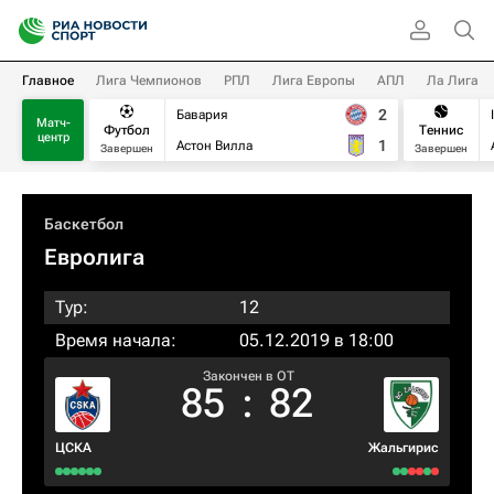
Главное
Лига Чемпионов
РПЛ
Лига Европы
АПЛ
Ла Лига
2
Бавария
Матч-
Футбол
Теннис
центр
1
Астон Вилла
Завершен
Завершен
Баскетбол
Евролига
Тур:
12
Время начала:
05.12.2019 в 18:00
Закончен в OT
85
:
82
ЦСКА
Жальгирис