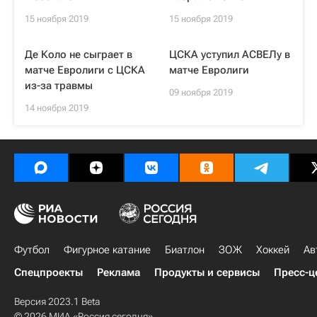
15 ноября 2019
15 ноября 2019
Де Коло не сыграет в
ЦСКА уступил АСВЕЛу в
матче Евролиги с ЦСКА
матче Евролиги
из-за травмы
09 ноября 2019
14 ноября 2019
Футбол
Фигурное катание
Биатлон
ЗОЖ
Хоккей
Ав
Спецпроекты
Реклама
Продукты и сервисы
Пресс-ц
Версия 2023.1 Beta
© 2026 МИА «Россия сегодня»