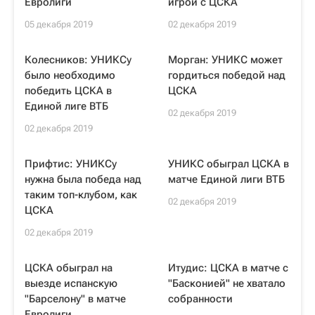
Евролиги
игрой с ЦСКА
05 декабря 2019
02 декабря 2019
Колесников: УНИКСу
Морган: УНИКС может
было необходимо
гордиться победой над
победить ЦСКА в
ЦСКА
Единой лиге ВТБ
02 декабря 2019
02 декабря 2019
Прифтис: УНИКСу
УНИКС обыграл ЦСКА в
нужна была победа над
матче Единой лиги ВТБ
таким топ-клубом, как
02 декабря 2019
ЦСКА
02 декабря 2019
ЦСКА обыграл на
Итудис: ЦСКА в матче с
выезде испанскую
"Басконией" не хватало
"Барселону" в матче
собранности
Евролиги