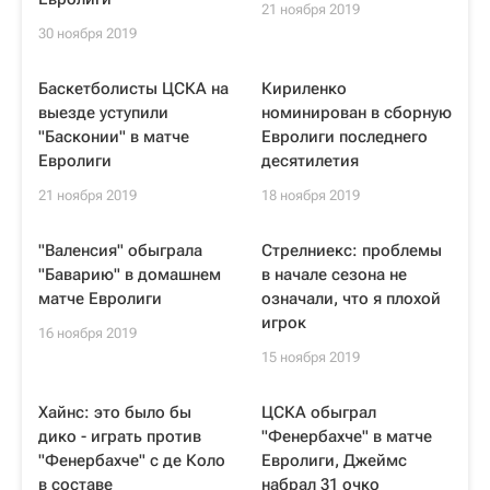
21 ноября 2019
30 ноября 2019
Баскетболисты ЦСКА на
Кириленко
выезде уступили
номинирован в сборную
"Басконии" в матче
Евролиги последнего
Евролиги
десятилетия
21 ноября 2019
18 ноября 2019
"Валенсия" обыграла
Стрелниекс: проблемы
"Баварию" в домашнем
в начале сезона не
матче Евролиги
означали, что я плохой
игрок
16 ноября 2019
15 ноября 2019
Хайнс: это было бы
ЦСКА обыграл
дико - играть против
"Фенербахче" в матче
"Фенербахче" с де Коло
Евролиги, Джеймс
в составе
набрал 31 очко