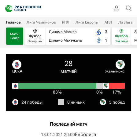
Главное
Лига Чемпионов
РПЛ
Лига Европы
АПЛ
Ла Лига
3
Динамо Москва
З
Матч-
Футбол
Футбол
центр
1
Динамо Махачкала
Р
Завершен
1-й тайм
28
матчей
ЦСКА
Жальгирис
83%
0%
17%
24 победы
0 ничьих
5 побед
Последний матч
Евролига
13.01.2021 20:00