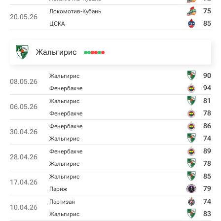
75
Локомотив-Кубань
20.05.26
85
ЦСКА
Жальгирис
90
Жальгирис
08.05.26
94
Фенербахче
81
Жальгирис
06.05.26
78
Фенербахче
86
Фенербахче
30.04.26
74
Жальгирис
89
Фенербахче
28.04.26
78
Жальгирис
85
Жальгирис
17.04.26
79
Париж
74
Партизан
10.04.26
83
Жальгирис