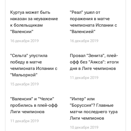
Куртуа может быть
"Реал" ушел от
наказан за неуважение
поражения в матче
к болельщикам
чемпионата Испании с
"Валенсии"
"Валенсией"
16 декабря 2019
16 декабря 2019
"Сельта" упустила
Провал "Зенита", плей-
победу в матче
офф без "Аякса": итоги
чемпионата Испании с
дня в Лиге чемпионов
"Мальоркой"
11 декабря 2019
15 декабря 2019
"Валенсия" и "Челси"
"Интер" или
пробились в плей-офф
"Боруссия"? Главные
Лиги чемпионов
матчи последнего тура
Лиги чемпионов
11 декабря 2019
10 декабря 2019