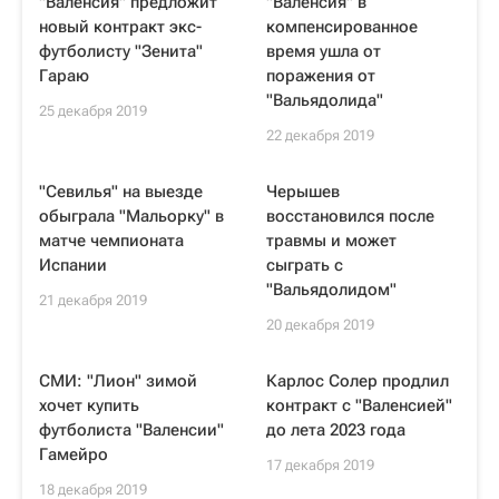
"Валенсия" предложит
"Валенсия" в
новый контракт экс-
компенсированное
футболисту "Зенита"
время ушла от
Гараю
поражения от
"Вальядолида"
25 декабря 2019
22 декабря 2019
"Севилья" на выезде
Черышев
обыграла "Мальорку" в
восстановился после
матче чемпионата
травмы и может
Испании
сыграть с
"Вальядолидом"
21 декабря 2019
20 декабря 2019
СМИ: "Лион" зимой
Карлос Солер продлил
хочет купить
контракт с "Валенсией"
футболиста "Валенсии"
до лета 2023 года
Гамейро
17 декабря 2019
18 декабря 2019