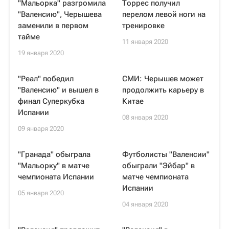
"Мальорка" разгромила
Торрес получил
"Валенсию", Черышева
перелом левой ноги на
заменили в первом
тренировке
тайме
11 января 2020
19 января 2020
"Реал" победил
СМИ: Черышев может
"Валенсию" и вышел в
продолжить карьеру в
финал Суперкубка
Китае
Испании
08 января 2020
09 января 2020
"Гранада" обыграла
Футболисты "Валенсии"
"Мальорку" в матче
обыграли "Эйбар" в
чемпионата Испании
матче чемпионата
Испании
05 января 2020
04 января 2020