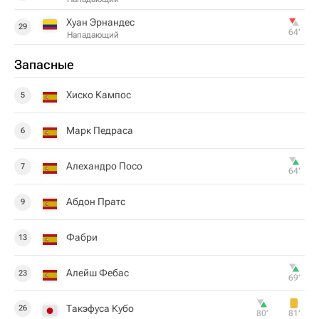
Хуан Эрнандес
29
64‎’‎
Нападающий
Запасные
Хиско Кампос
5
Марк Педраса
6
Алехандро Посо
7
64‎’‎
Абдон Пратс
9
Фабри
13
Алейш Фебас
23
69‎’‎
Такэфуса Кубо
26
80‎’‎
81‎’‎