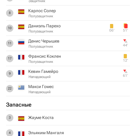
Защитник
Карлос Солер
8
Полузащитник
Даниэль Парехо
10
06‎’‎
51‎’‎
Полузащитник
Денис Черышев
11
44‎’‎
Полузащитник
Франсис Коклен
17
12‎’‎
Полузащитник
Кевин Гамейро
9
61‎’‎
Нападающий
Макси Гомес
22
Нападающий
Запасные
Жауме Коста
3
Эльяким Мангаля
4