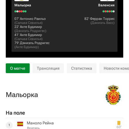
Мальорка
Валенсия
07‎’‎
Антонио Раильо
82‎’‎
Ферран Торрес
(
Сальва Севилья
)
(
Даниэль Васс
)
22‎’‎
Анте Будимир
(
Дэниэль Родригес
)
41‎’‎
Анте Будимир
(
Сальва Севилья
)
79‎’‎
Дэниэль Родригес
(
Анте Будимир
)
О матче
Трансляция
Статистика
Новости ком
Мальорка
На поле
Маноло Рейна
1
60‎’‎
Вратарь