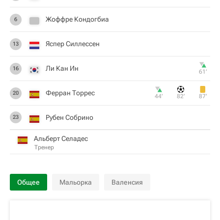
Жоффре Кондогбиа
6
Яспер Силлессен
13
Ли Кан Ин
16
61‎’‎
Ферран Торрес
20
44‎’‎
82‎’‎
87‎’‎
Рубен Собрино
23
Альберт Селадес
Тренер
Общее
Мальорка
Валенсия