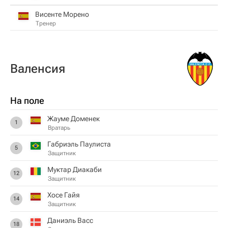
Висенте Морено
Тренер
Валенсия
На поле
Жауме Доменек
1
Вратарь
Габриэль Паулиста
5
Защитник
Муктар Диакаби
12
Защитник
Хосе Гайя
14
Защитник
Даниэль Васс
18