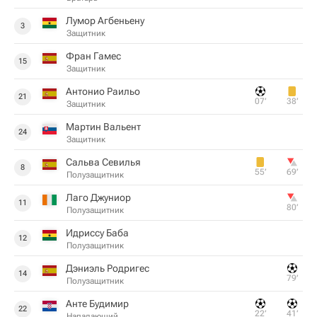
Лумор Агбеньену
3
Защитник
Фран Гамес
15
Защитник
Антонио Раильо
21
07‎’‎
38‎’‎
Защитник
Мартин Вальент
24
Защитник
Сальва Севилья
8
55‎’‎
69‎’‎
Полузащитник
Лаго Джуниор
11
80‎’‎
Полузащитник
Идриссу Баба
12
Полузащитник
Дэниэль Родригес
14
79‎’‎
Полузащитник
Анте Будимир
22
22‎’‎
41‎’‎
Нападающий