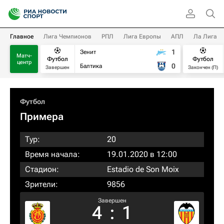
Главное
Лига Чемпионов
РПЛ
Лига Европы
АПЛ
Ла Лига
1
Зенит
Матч-
Футбол
Футбол
центр
0
Балтика
Завершен
Закончен (П)
Футбол
Примера
Тур:
20
Время начала:
19.01.2020 в 12:00
Стадион:
Estadio de Son Moix
Зрители:
9856
Завершен
4
:
1