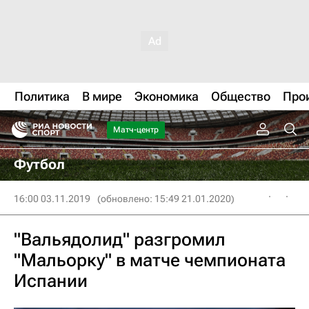
Политика
В мире
Экономика
Общество
Про
Матч-центр
Футбол
16:00 03.11.2019
(обновлено: 15:49 21.01.2020)
"Вальядолид" разгромил
"Мальорку" в матче чемпионата
Испании