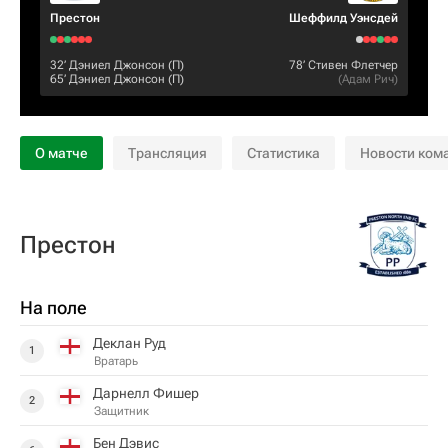
Престон
Шеффилд Уэнсдей
32‎’‎
Дэниел Джонсон
(П)
78‎’‎
Стивен Флетчер
65‎’‎
Дэниел Джонсон
(П)
(
Адам Рич
)
О матче
Трансляция
Статистика
Новости ком
Престон
На поле
Деклан Руд
1
Вратарь
Дарнелл Фишер
2
Защитник
Бен Дэвис