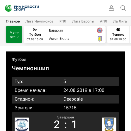
Главное
Лига Чемпионов
РПЛ
Лига Европы
АПЛ
Ла Лига
Бавария
Матч-
Футбол
Теннис
центр
Астон Вилла
07.08 15:00
07.08 18:00
Футбол
Чемпионшип
Тур:
5
Время начала:
24.08.2019 в 17:00
Стадион:
Deepdale
Зрители:
15715
Завершен
2
:
1