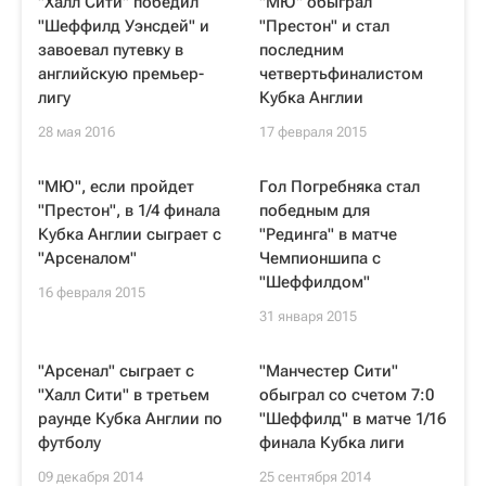
"Халл Сити" победил
"МЮ" обыграл
"Шеффилд Уэнсдей" и
"Престон" и стал
завоевал путевку в
последним
английскую премьер-
четвертьфиналистом
лигу
Кубка Англии
28 мая 2016
17 февраля 2015
"МЮ", если пройдет
Гол Погребняка стал
"Престон", в 1/4 финала
победным для
Кубка Англии сыграет с
"Рединга" в матче
"Арсеналом"
Чемпионшипа с
"Шеффилдом"
16 февраля 2015
31 января 2015
"Арсенал" сыграет с
"Манчестер Сити"
"Халл Сити" в третьем
обыграл со счетом 7:0
раунде Кубка Англии по
"Шеффилд" в матче 1/16
футболу
финала Кубка лиги
09 декабря 2014
25 сентября 2014