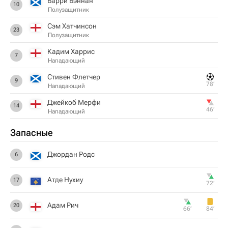
Барри Бэннан
10
Полузащитник
Сэм Хатчинсон
23
Полузащитник
Кадим Харрис
7
Нападающий
Стивен Флетчер
9
78‎’‎
Нападающий
Джейкоб Мерфи
14
46‎’‎
Нападающий
Запасные
Джордан Родс
6
Атде Нухиу
17
72‎’‎
Адам Рич
20
66‎’‎
84‎’‎