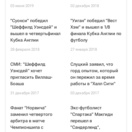
03 июня 2019
02 декабря 2018
"Суонси" победил
"Уиган" победил "Вест
"Шеффилд Уэнсдей" и
Хэм" и вышел в 1/8
вышел в четвертьфинал
финала Кубка Англии по
Кубка Англии
футболу
28 февраля 2018
27 января 2018
СМИ: "Шеффилд
Слуцкий заявил, что
Уэнсдей" хочет
горд опытом, который
пригласить Виллаш-
он пережил за время
Боаша
работы в "Халл Сити"
31 декабря 2017
03 декабря 2017
Фанат "Норвича"
Экс-футболист
заменил четвертого
"Спартака" Макгиди
арбитра в матче
перешел в
Чемпионшипа с
"Сандерленд",