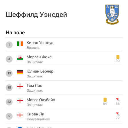
Шеффилд Уэнсдей
На поле
Киран Уэствуд
1
Вратарь
Морган Фокс
3
90‎’‎
Защитник
Юлиан Бёрнер
13
Защитник
Том Лис
15
Защитник
Мозес Одубайо
22
64‎’‎
66‎’‎
Защитник
Киран Ли
5
72‎’‎
Полузащитник