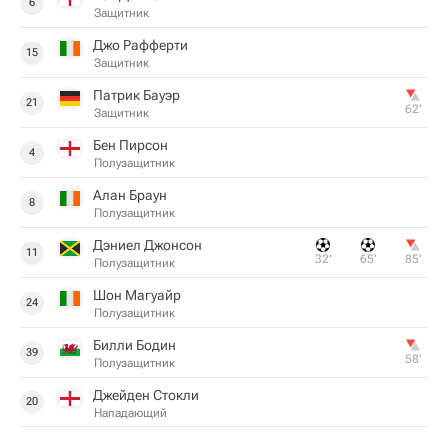
6
Защитник
Джо Рафферти
15
Защитник
Патрик Бауэр
21
62‎’‎
Защитник
Бен Пирсон
4
Полузащитник
Алан Браун
8
Полузащитник
Дэниел Джонсон
11
32‎’‎
65‎’‎
85‎’‎
Полузащитник
Шон Магуайр
24
Полузащитник
Билли Бодин
39
58‎’‎
Полузащитник
Джейден Стокли
20
Нападающий