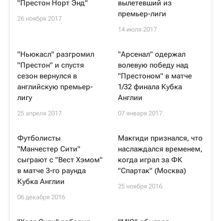
"Престон Норт Энд"
вылетевший из
премьер-лиги
26 ноября 2017
14 июля 2017
"Ньюкасл" разгромил
"Арсенал" одержал
"Престон" и спустя
волевую победу над
сезон вернулся в
"Престоном" в матче
английскую премьер-
1/32 финала Кубка
лигу
Англии
25 апреля 2017
07 января 2017
Футболисты
Макгиди признался, что
"Манчестер Сити"
наслаждался временем,
сыграют с "Вест Хэмом"
когда играл за ФК
в матче 3-го раунда
"Спартак" (Москва)
Кубка Англии
25 ноября 2016
06 декабря 2016