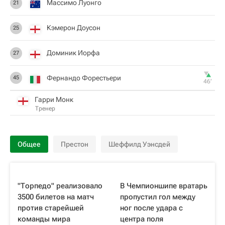
Массимо Луонго
21
Кэмерон Доусон
25
Доминик Иорфа
27
Фернандо Форестьери
45
46‎’‎
Гарри Монк
Тренер
Общее
Престон
Шеффилд Уэнсдей
"Торпедо" реализовало
В Чемпионшипе вратарь
3500 билетов на матч
пропустил гол между
против старейшей
ног после удара с
команды мира
центра поля