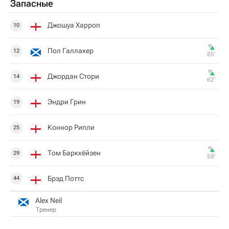
Запасные
Джошуа Харроп
10
Пол Галлахер
12
85‎’‎
Джордан Стори
14
62‎’‎
Эндри Грин
19
Коннор Рипли
25
Том Баркхёйзен
29
58‎’‎
Брэд Поттс
44
Alex Neil
Тренер