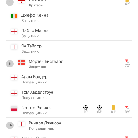
1
42‎’‎
Вратарь
Джефф Кенна
Защитник
Пабло Миллз
Защитник
Ян Тейлор
Защитник
Мортен Бисгаард
8
73‎’‎
Защитник
Адам Болдер
Полузащитник
Том Хаддлстоун
Полузащитник
Гжегож Расиак
10‎’‎
63‎’‎
81‎’‎
89‎’‎
Полузащитник
Ричард Джексон
14
Полузащитник