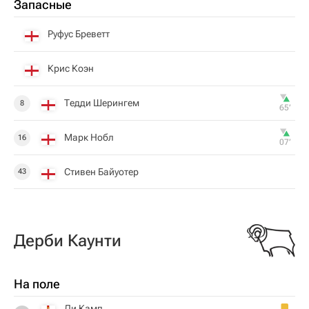
Запасные
Руфус Бреветт
Крис Коэн
Тедди Шерингем
8
65‎’‎
Марк Нобл
16
07‎’‎
Стивен Байуотер
43
Дерби Каунти
На поле
Ли Камп