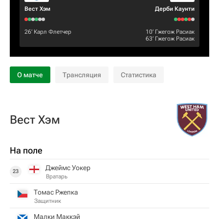
Вест Хэм
Дерби Каунти
26‎’‎
Карл Флетчер
10‎’‎
Гжегож Расиак
63‎’‎
Гжегож Расиак
О матче
Трансляция
Статистика
Вест Хэм
На поле
Джеймс Уокер
23
Вратарь
Томас Ржепка
Защитник
Малки Маккэй