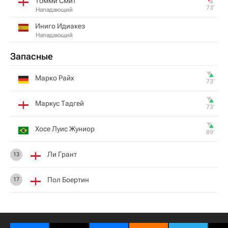
Томми Смит
73‎’‎
Нападающий
Иниго Идиакез
Нападающий
Запасные
Марко Райх
73‎’‎
Маркус Тадгей
73‎’‎
Хосе Луис Жуниор
89‎’‎
Ли Грант
13
Пол Боертин
17