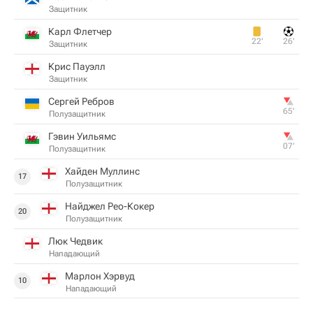
Защитник
Карл Флетчер
22‎’‎
26‎’‎
Защитник
Крис Пауэлл
Защитник
Сергей Ребров
65‎’‎
Полузащитник
Гэвин Уильямс
07‎’‎
Полузащитник
Хайден Муллинс
17
Полузащитник
Найджел Рео-Кокер
20
Полузащитник
Люк Чедвик
Нападающий
Марлон Хэрвуд
10
Нападающий