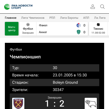
Главное
Лига Чемпионов
РПЛ
Лига Европы
АПЛ
Ла Лига
0
Факел
Матч-
Футбол
Теннис
центр
0
Ахмат
Завершен
11.08 02:00
Футбол
Чемпионшип
Тур:
30
Время начала:
23.01.2005 в 15:30
Стадион:
Boleyn Ground
Зрители:
30347
Завершен
1
:
2