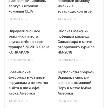
дисквалифицированы
победили команду
за укусы игроков
Ямайки в
команды США
товарищеской игре
23 июля 2017
14 июня 2017
Определились все
Сборная Мексики
участники пятого
победила команду
раунда отборочного
Сальвадора в матче
турнира ЧМ-2018 в зоне
отборочного турнира
КОНКАКАФ
ЧМ-2018
07 сентября 2016
03 сентября 2016
Бразильские
Футболисты сборной
футболисты уступили
Эквадора сыграли
перуанцам и не смогли
вничью с командой
выйти в плей-офф
Перу в матче Кубка
Кубка Америки
Америки
13 июня 2016
09 июня 2016