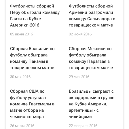
Футболисты сборной
Футболисты сборной
Перу обыграли команду
Армении разгромили
Гаити на Кубке
команду Сальвадора в
Америки-2016
товарищеском матче
05 июня 2016
02 июня 2016
Сборная Бразилии по
Сборная Мексики по
футболу обыграла
футболу обыграла
команду Панамы в
команду Парагвая в
товарищеском матче
товарищеском матче
30 мая 2016
29 мая 2016
Сборная США по
Бразильцы сыграют с
футболу уступила
эквадорцами в группе
команде Гватемалы в
на Кубке Америки,
матче отбора на
аргентинцы - с
чемпионат мира
чилийцами
26 марта 2016
22 февраля 2016