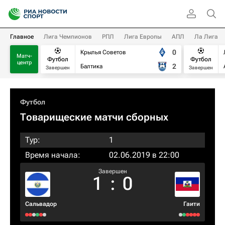
Главное
Лига Чемпионов
РПЛ
Лига Европы
АПЛ
Ла Лига
0
Крылья Советов
Матч-
Футбол
Футбол
центр
2
Балтика
Завершен
Завершен
Футбол
Товарищеские матчи сборных
Тур:
1
Время начала:
02.06.2019 в 22:00
Завершен
1
:
0
Сальвадор
Гаити