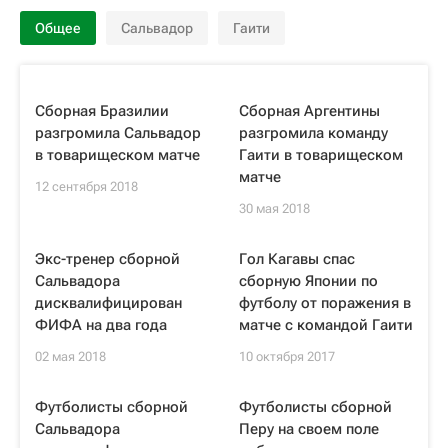
Общее
Сальвадор
Гаити
Сборная Бразилии
Сборная Аргентины
разгромила Сальвадор
разгромила команду
в товарищеском матче
Гаити в товарищеском
матче
12 сентября 2018
30 мая 2018
Экс-тренер сборной
Гол Кагавы спас
Сальвадора
сборную Японии по
дисквалифицирован
футболу от поражения в
ФИФА на два года
матче с командой Гаити
02 мая 2018
10 октября 2017
Футболисты сборной
Футболисты сборной
Сальвадора
Перу на своем поле