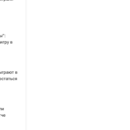
ы":
игру в
ыграют в
остаться
ли
тче