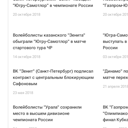
"Югру-Самотлор" в чемпионате России
"Газпром-Юг
20 октября 2018
20 октября 20
Волейболисты казанского "Зенита"
"Югра-Само
обыграли "Югру-Самотлор" в матче
выступать в
стартового тура ЧР
России
14 октября 2018
03 октября 20
ВК "Зенит" (Санкт-Петербург) подписал
"Динамо" п
контракт с центральным блокирующим
матче перех
Сафоновым
21 апреля 201
23 мая 2018
Волейболисты "Урала" сохранили
ВК "Газпром
место в высшем дивизионе
"Олимпиакос
чемпионата России
финал Кубк