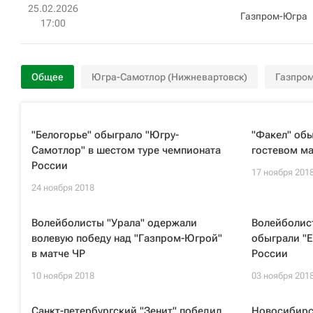
25.02.2026
Газпром-Югра
17:00
Общее
Югра-Самотлор (Нижневартовск)
Газпром
"Белогорье" обыграло "Югру-
"Факел" обы
Самотлор" в шестом туре чемпионата
гостевом ма
России
17 ноября 201
24 ноября 2018
Волейболисты "Урала" одержали
Волейболис
волевую победу над "Газпром-Югрой"
обыграли "Е
в матче ЧР
России
10 ноября 2018
03 ноября 201
Санкт-петербургский "Зенит" победил
Новосибирс