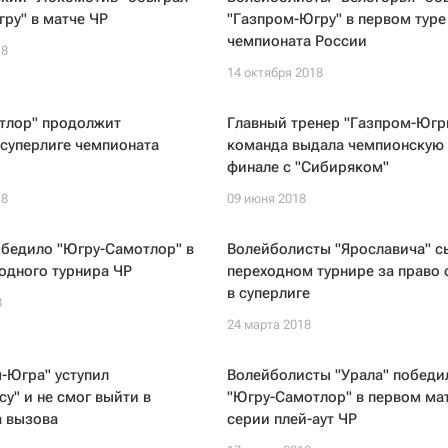
ру" в матче ЧР
"Газпром-Югру" в первом туре
чемпионата России
18
14 октября 2018
тлор" продолжит
Главный тренер "Газпром-Югр
 суперлиге чемпионата
команда выдала чемпионскую 
финале с "Сибиряком"
18
09 июня 2018
обедило "Югру-Самотлор" в
Волейболисты "Ярославича" с
одного турнира ЧР
переходном турнире за право 
в суперлиге
8
24 марта 2018
-Югра" уступил
Волейболисты "Урала" победи
у" и не смог выйти в
"Югру-Самотлор" в первом ма
а вызова
серии плей-аут ЧР