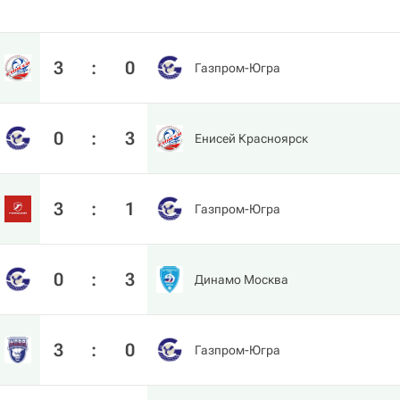
3
:
0
Газпром-Югра
0
:
3
Енисей Красноярск
3
:
1
Газпром-Югра
0
:
3
Динамо Москва
3
:
0
Газпром-Югра