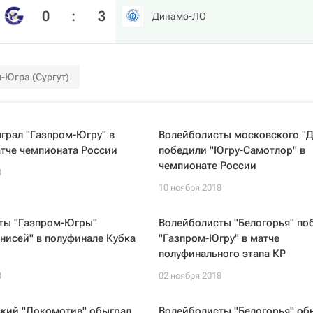
0
:
3
Динамо-ЛО
-Югра (Сургут)
грал "Газпром-Югру" в
Волейболисты московского "
тче чемпионата России
победили "Югру-Самотлор" в
чемпионате России
8
10 ноября 2018
ты "Газпром-Югры"
Волейболисты "Белогорья" по
нисей" в полуфинале Кубка
"Газпром-Югру" в матче
полуфинального этапа КР
8
02 ноября 2018
кий "Локомотив" обыграл
Волейболисты "Белогорья" об