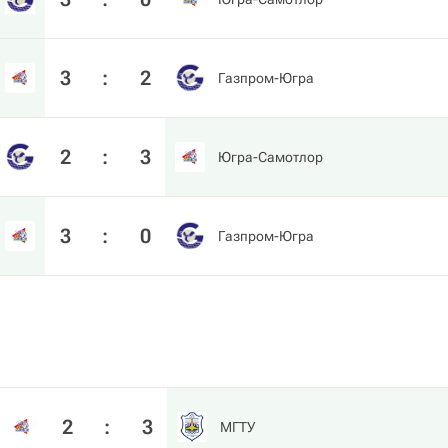
3
:
2
Газпром-Югра
2
:
3
Югра-Самотлор
3
:
0
Газпром-Югра
2
:
3
МГТУ