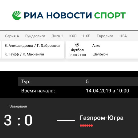
Серия А
Бундеслига
Лига 1
КХЛ
НХЛ
Евролига
НБА
Е. Александрова
Г. Дабровски
Аякс
Футбол
К. Гауфф
К. Макнейли
Шелбурн
06.08 21:00
Тур:
5
Время начала:
14.04.2019 в 10:00
Завершен
3
:
0
Газпром-Югра