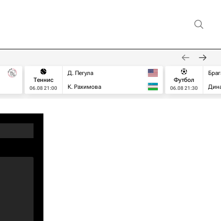
Д. Пегула
Браг
Теннис
Футбол
К. Рахимова
Дин
06.08 21:00
06.08 21:30