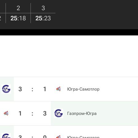
2
3
2
25
:
18
25
:
23
3
:
1
Югра-Самотлор
1
:
3
Газпром-Югра
3
:
0
Югра-Самотлор