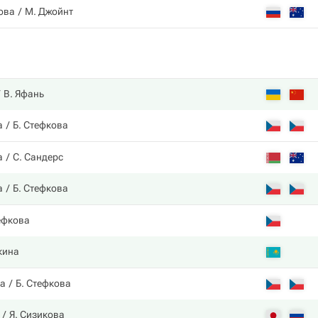
ова
М. Джойнт
В. Яфань
а
Б. Стефкова
а
С. Сандерс
а
Б. Стефкова
ефкова
кина
а
Б. Стефкова
Я. Сизикова