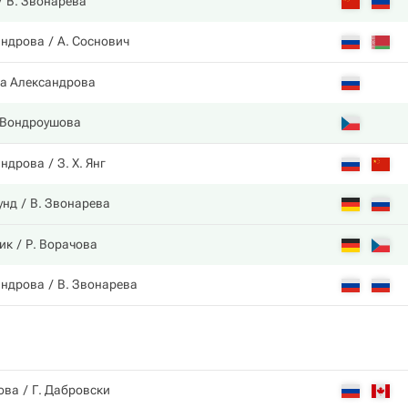
В. Звонарева
андрова
А. Соснович
а Александрова
 Вондроушова
андрова
З. Х. Янг
унд
В. Звонарева
ик
Р. Ворачова
андрова
В. Звонарева
ова
Г. Дабровски