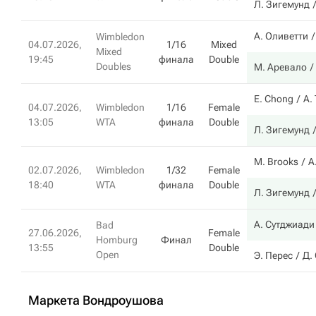
Л. Зигемунд
А. Оливетти
Wimbledon
04.07.2026,
1/16
Mixed
Mixed
19:45
финала
Double
Doubles
М. Аревало
E. Chong
А.
04.07.2026,
Wimbledon
1/16
Female
13:05
WTA
финала
Double
Л. Зигемунд
M. Brooks
A
02.07.2026,
Wimbledon
1/32
Female
18:40
WTA
финала
Double
Л. Зигемунд
А. Сутджиади
Bad
27.06.2026,
Female
Homburg
Финал
13:55
Double
Open
Э. Перес
Д.
Маркета Вондроушова