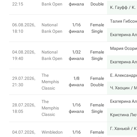
22:15
Bank Open
финала
Double
К. Гауфф
К.
Талия Гибсо
06.08.2026,
National
1/16
Female
18:10
Bank Open
финала
Single
Екатерина А
Мария Осори
04.08.2026,
National
1/32
Female
19:40
Bank Open
финала
Single
Екатерина А
The
Е. Александр
29.07.2026,
1/8
Female
Memphis
21:30
финала
Double
Ч. Хаоцин
М
Classic
Екатерина А
The
28.07.2026,
1/16
Female
Memphis
18:05
финала
Single
Classic
Кристина Лю
Г. Ханьюй
К
04.07.2026,
Wimbledon
1/16
Female