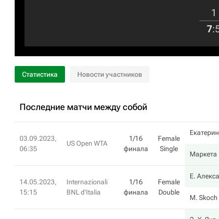
1
7
:
Статистика
Новости участников
Последние матчи между собой
Екатерин
03.09.2023,
1/16
Female
US Open WTA
06:35
финала
Single
Маркета
Е. Алекс
14.05.2023,
Internazionali
1/16
Female
15:15
BNL d'Italia
финала
Double
M. Skoch