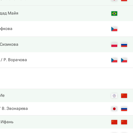
ддад Майя
ефкова
 Сизикова
Р. Ворачова
 Ие
В. Звонарева
. Ифань