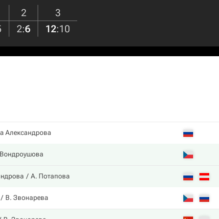
2
3
5
2
:
6
12
:
10
а Александрова
 Вондроушова
андрова
А. Потапова
В. Звонарева