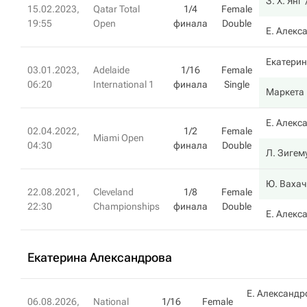
З. Х. Янг
15.02.2023,
Qatar Total
1/4
Female
19:55
Open
финала
Double
Е. Алекс
Екатерин
03.01.2023,
Adelaide
1/16
Female
06:20
International 1
финала
Single
Маркета
Е. Алекс
02.04.2022,
1/2
Female
Miami Open
04:30
финала
Double
Л. Зигем
Ю. Вахач
22.08.2021,
Cleveland
1/8
Female
22:30
Championships
финала
Double
Е. Алекс
Екатерина Александрова
Е. Александр
06.08.2026,
National
1/16
Female