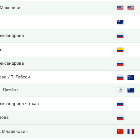
 Макнейли
н
лександрова
о
лександрова
ова
Т. Гибсон
. Джойнт
лександрова
- отказ
това
. Младенович