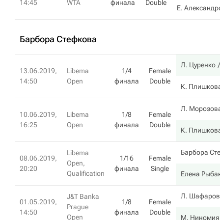
14:45
WTA
финала
Double
Е. Александр
Барбора Стефкова
Л. Цуренко
13.06.2019,
Libema
1/4
Female
14:50
Open
финала
Double
К. Плишков
Л. Морозов
10.06.2019,
Libema
1/8
Female
16:25
Open
финала
Double
К. Плишков
Барбора Ст
Libema
08.06.2019,
1/16
Female
Open,
20:20
финала
Single
Qualification
Елена Рыба
Л. Шафаров
J&T Banka
01.05.2019,
1/8
Female
Prague
14:50
финала
Double
Open
М. Ниномия