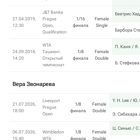
J&T Banka
Беатрис Ха
27.04.2019,
Prague
1/16
Female
12:30
Open,
финала
Single
Барбора Ст
Qualification
WTA
П. Каня
Я.
24.09.2018,
Ташкент.
1/8
Female
14:20
Открытый
финала
Double
Б. Стефкова
чемпионат
Вера Звонарева
Y. H. Lee
Ю.
Livesport
21.07.2026,
1/8
Female
Prague
18:00
финала
Double
Open
Э. Сибахара
Ц. Синью
С
06.07.2026,
Wimbledon
1/8
Female
15:40
WTA
финала
Double