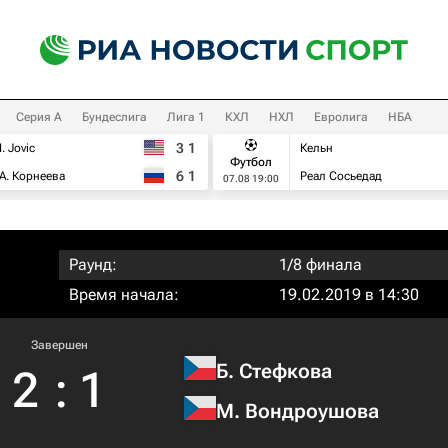
Серия А
Бундеслига
Лига 1
КХЛ
НХЛ
Евролига
НБА
3
1
I. Jovic
Кельн
Футбол
6
1
А. Корнеева
Реал Сосьедад
07.08 19:00
Раунд:
1/8 финала
Время начала:
19.02.2019 в 14:30
Завершен
Б. Стефкова
2
:
1
М. Вондроушова