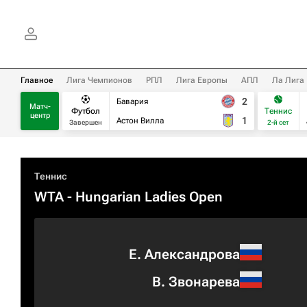
Главное
Лига Чемпионов
РПЛ
Лига Европы
АПЛ
Ла Лига
2
Бавария
Матч-
Футбол
Теннис
центр
1
Астон Вилла
Завершен
2-й сет
Теннис
WTA
- Hungarian Ladies Open
Е. Александрова
В. Звонарева