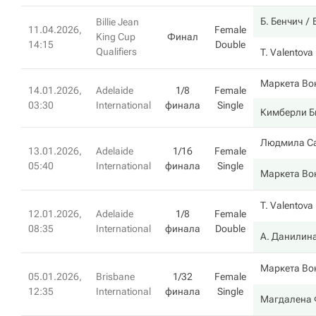
Б. Бенчич
Billie Jean
11.04.2026,
Female
King Cup
Финал
14:15
Double
Qualifiers
T. Valentova
Маркета Во
14.01.2026,
Adelaide
1/8
Female
03:30
International
финала
Single
Кимберли Б
Людмила С
13.01.2026,
Adelaide
1/16
Female
05:40
International
финала
Single
Маркета Во
T. Valentova
12.01.2026,
Adelaide
1/8
Female
08:35
International
финала
Double
А. Данилин
Маркета Во
05.01.2026,
Brisbane
1/32
Female
12:35
International
финала
Single
Магдалена 