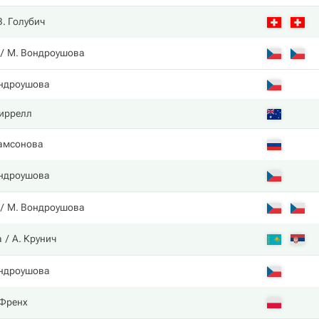
В. Голубич
М. Вондроушова
ндроушова
иррелл
амсонова
ндроушова
М. Вондроушова
а
А. Крунич
ндроушова
Френх