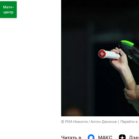
Матч-
центр
© РИА Новости / Антон Денисов
Перейти в
Читать в
МАКС
Дзе