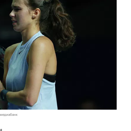
 медиабанк
н