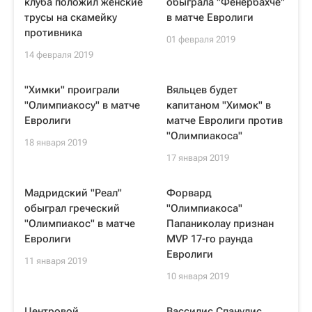
клуба положил женские
обыграла "Фенербахче"
трусы на скамейку
в матче Евролиги
противника
01 февраля 2019
14 февраля 2019
"Химки" проиграли
Вяльцев будет
"Олимпиакосу" в матче
капитаном "Химок" в
Евролиги
матче Евролиги против
"Олимпиакоса"
18 января 2019
17 января 2019
Мадридский "Реал"
Форвард
обыграл греческий
"Олимпиакоса"
"Олимпиакос" в матче
Папаниколау признан
Евролиги
MVP 17-го раунда
Евролиги
11 января 2019
10 января 2019
Центровой
Вассилис Спанулис