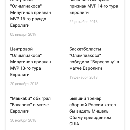
"Олимпиакоса"
признан MVP 14-го тура
Милутинов признан
Евролиги
MVP 16-го раунда
22 декабря 2018
Евролиги
05 января 2019
Центровой
Баскетболисты
"Олимпиакоса"
"Олимпиакоса"
Милутинов признан
победили "Барселону" в
MVP 13-го тура
матче Евролиги
Евролиги
19 декабря 2018
20 декабря 2018
"Маккаби" обыграл
Бывший тренер
"Баварию" в матче
сборной России хотел
Евролиги
бы видеть Мишель
Обаму президентом
30 ноября 2018
США