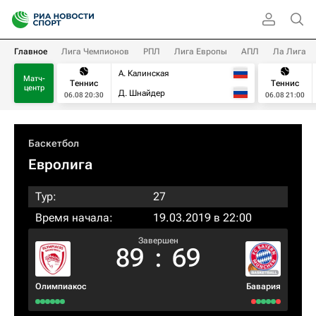
Главное
Лига Чемпионов
РПЛ
Лига Европы
АПЛ
Ла Лига
А. Калинская
Матч-
Теннис
Теннис
центр
Д. Шнайдер
06.08 20:30
06.08 21:00
Баскетбол
Евролига
Тур:
27
Время начала:
19.03.2019 в 22:00
Завершен
89
:
69
Олимпиакос
Бавария