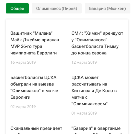
Общее
Олимпиакос (Пирей)
Бавария (Мюнхен)
Защитник "Милана"
СМИ: "Химки" арендуют
Майк Джеймс признан
у "Олимпиакоса"
MVP 26-го тура
баскетболиста Тимму
чемпионата Евролиги
до конца сезона
16 марта 2019
12 марта 2019
Баскетболисты ЦСКА
ЦСКА может
обыграли на выезде
рассчитывать на
"Олимпиакос" в матче
Хиггинса и Де Коло в
Евролиги
матче с
"Олимпиакосом"
02 марта 2019
01 марта 2019
Скандальный президент
"Бавария" в овертайме