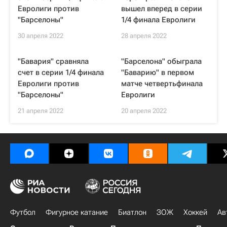
Евролиги против
вышел вперед в серии
"Барселоны"
1/4 финала Евролиги
30 апреля 2022
28 апреля 2022
"Бавария" сравняла
"Барселона" обыграла
счет в серии 1/4 финала
"Баварию" в первом
Евролиги против
матче четвертьфинала
"Барселоны"
Евролиги
21 апреля 2022
20 апреля 2022
Футбол
Фигурное катание
Биатлон
ЗОЖ
Хоккей
Ав