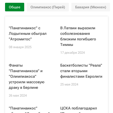
Общее
Олимпиакос (Пирей)
Бавария (Мюнхен)
"Панатинаикос" с
В Латвии выразили
Лодыгиным обыграл
соболезнования
"Атромитос"
близким погибшего
Тиммы
08 января 2025
17 декабря 2024
Фанаты
Баскетболисты "Реала"
"Панатинаикоса" и
стали вторыми
"Олимпиакоса"
финалистами Евролиги
устроили массовую
25 мая 2024
драку в Берлине
26 мая 2024
"Панатинаикос"
ЦСКА поблагодарил