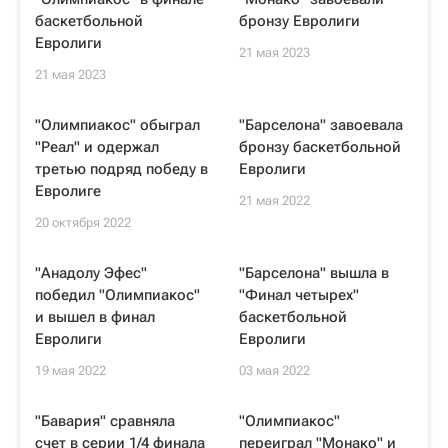
баскетбольной
бронзу Евролиги
Евролиги
21 мая 2023
21 мая 2023
"Олимпиакос" обыграл
"Барселона" завоевала
"Реал" и одержал
бронзу баскетбольной
третью подряд победу в
Евролиги
Евролиге
21 мая 2022
20 октября 2022
"Анадолу Эфес"
"Барселона" вышла в
победил "Олимпиакос"
"Финал четырех"
и вышел в финал
баскетбольной
Евролиги
Евролиги
19 мая 2022
03 мая 2022
"Бавария" сравняла
"Олимпиакос"
счет в серии 1/4 финала
переиграл "Монако" и