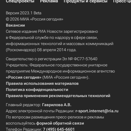
Спецпроекты
Реклама
Продукты и сервисы
Пресс-ц
Версия 2023.1 Beta
© 2026 МИА «Россия сегодня»
Вакансии
Сетевое издание РИА Новости зарегистрировано
в Федеральной службе по надзору в сфере связи,
информационных технологий и массовых коммуникаций
(Роскомнадзор) 08 апреля 2014 года.
Свидетельство о регистрации Эл № ФС77-57640
Учредитель: Федеральное государственное унитарное
предприятие Международное информационное агентство
«Россия сегодня»
(МИА «Россия сегодня»).
Правила использования материалов
Политика конфиденциальности
Правила применения рекомендательных технологий
Главный редактор:
Гаврилова А.В.
Адрес электронной почты Редакции:
r-sport.internet@ria.ru
По вопросам размещения пресс-релизов и рекламы
воспользуйтесь
формой обратной связи
Телефон Редакции:
7 (495) 645-6601