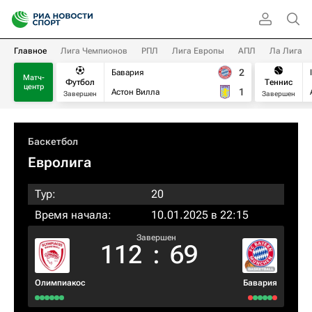
Главное
Лига Чемпионов
РПЛ
Лига Европы
АПЛ
Ла Лига
2
Бавария
Матч-
Футбол
Теннис
центр
1
Астон Вилла
Завершен
Завершен
Баскетбол
Евролига
Тур:
20
Время начала:
10.01.2025 в 22:15
Завершен
112
:
69
Олимпиакос
Бавария