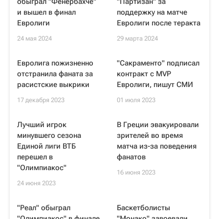
обыграл "Фенербахче"
"Партизан" за
и вышел в финал
поддержку на матче
Евролиги
Евролиги после теракта
24 мая 2024
29 марта 2024
Евролига пожизненно
"Сакраменто" подписал
отстранила фаната за
контракт с MVP
расистские выкрики
Евролиги, пишут СМИ
17 декабря 2023
01 июля 2023
Лучший игрок
В Греции эвакуировали
минувшего сезона
зрителей во время
Единой лиги ВТБ
матча из-за поведения
перешел в
фанатов
"Олимпиакос"
16 июня 2023
24 июня 2023
"Реал" обыграл
Баскетболисты
"Олимпиакос" в финале
"Монако" завоевали